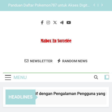
Skip
Kaya787 Link Alternatif sebagai Pilihan Akses
to
yang Responsif untuk Pengalaman Digital Lebih
Nyaman
content
LAE138 Link Alternatif dan Keunggulan Desain
yang Mudah Dioperasikan
Edwinslot Alternatif dengan Pengalaman
Pengguna yang Lebih Sederhana dan Nyaman
Panduan Daftar Pokemon787 untuk Akses Digital
yang Lebih Praktis dan Terarah
Kaya787 Link Alternatif sebagai Pilihan Akses
yang Responsif untuk Pengalaman Digital Lebih
Mabox En
Nyaman
Dapatkan Produk Kecantikan Alami Terbaik
LAE138 Link Alternatif dan Keunggulan Desain
NEWSLETTER
RANDOM NEWS
Sorcelée
yang Mudah Dioperasikan
Di Mabox En Sorcelée.
MENU
dwinslot Alternatif dengan Pengalaman Pengguna yang Lebi
HEADLINES
Months Ago