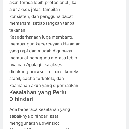
akan terasa lebih profesional jika
alur akses jelas, tampilan
konsisten, dan pengguna dapat
memahami setiap langkah tanpa
tekanan.
Kesederhanaan juga membantu
membangun kepercayaan.Halaman
yang rapi dan mudah digunakan
membuat pengguna merasa lebih
nyaman.Apalagi jika akses
didukung browser terbaru, koneksi
stabil, cache terkelola, dan
keamanan akun yang diperhatikan.
Kesalahan yang Perlu
Dihindari
Ada beberapa kesalahan yang
sebaiknya dihindari saat
menggunakan Edwinslot