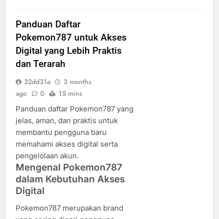
Panduan Daftar
Pokemon787 untuk Akses
Digital yang Lebih Praktis
dan Terarah
32dd31a
3 months
ago
0
15 mins
Panduan daftar Pokemon787 yang
jelas, aman, dan praktis untuk
membantu pengguna baru
memahami akses digital serta
pengelolaan akun.
Mengenal Pokemon787
dalam Kebutuhan Akses
Digital
Pokemon787 merupakan brand