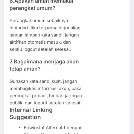
6.Apakah aman memakai
perangkat umum?
Perangkat umum sebaiknya
dihindari.Jika terpaksa digunakan,
jangan simpan kata sandi, jangan
aktifkan otomatis masuk, dan
selalu logout setelah selesai.
7.Bagaimana menjaga akun
tetap aman?
Gunakan kata sandi kuat, jangan
membagikan informasi akun, pakai
perangkat pribadi, hindari jaringan
publik, dan logout setelah selesai.
Internal Linking
Suggestion
Edwinslot Alternatif dengan