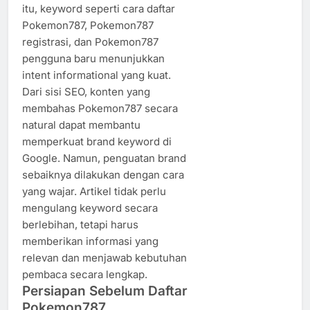
itu, keyword seperti cara daftar
Pokemon787, Pokemon787
registrasi, dan Pokemon787
pengguna baru menunjukkan
intent informational yang kuat.
Dari sisi SEO, konten yang
membahas Pokemon787 secara
natural dapat membantu
memperkuat brand keyword di
Google. Namun, penguatan brand
sebaiknya dilakukan dengan cara
yang wajar. Artikel tidak perlu
mengulang keyword secara
berlebihan, tetapi harus
memberikan informasi yang
relevan dan menjawab kebutuhan
pembaca secara lengkap.
Persiapan Sebelum Daftar
Pokemon787