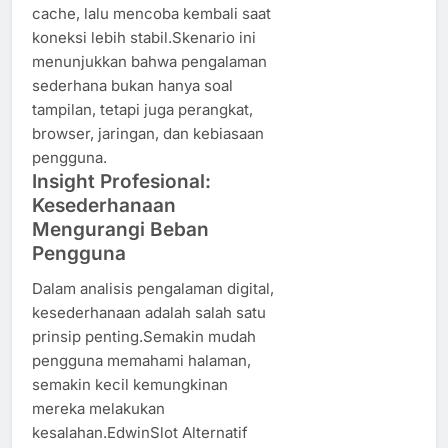
cache, lalu mencoba kembali saat
koneksi lebih stabil.Skenario ini
menunjukkan bahwa pengalaman
sederhana bukan hanya soal
tampilan, tetapi juga perangkat,
browser, jaringan, dan kebiasaan
pengguna.
Insight Profesional:
Kesederhanaan
Mengurangi Beban
Pengguna
Dalam analisis pengalaman digital,
kesederhanaan adalah salah satu
prinsip penting.Semakin mudah
pengguna memahami halaman,
semakin kecil kemungkinan
mereka melakukan
kesalahan.EdwinSlot Alternatif