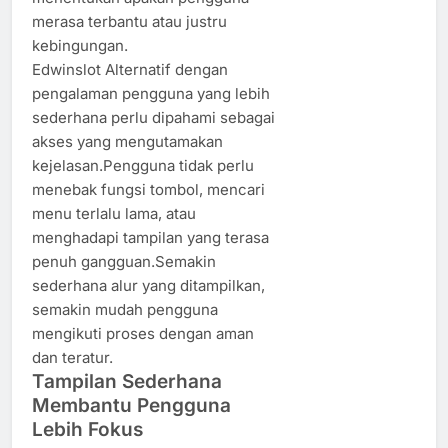
merasa terbantu atau justru
kebingungan.
Edwinslot Alternatif dengan
pengalaman pengguna yang lebih
sederhana perlu dipahami sebagai
akses yang mengutamakan
kejelasan.Pengguna tidak perlu
menebak fungsi tombol, mencari
menu terlalu lama, atau
menghadapi tampilan yang terasa
penuh gangguan.Semakin
sederhana alur yang ditampilkan,
semakin mudah pengguna
mengikuti proses dengan aman
dan teratur.
Tampilan Sederhana
Membantu Pengguna
Lebih Fokus