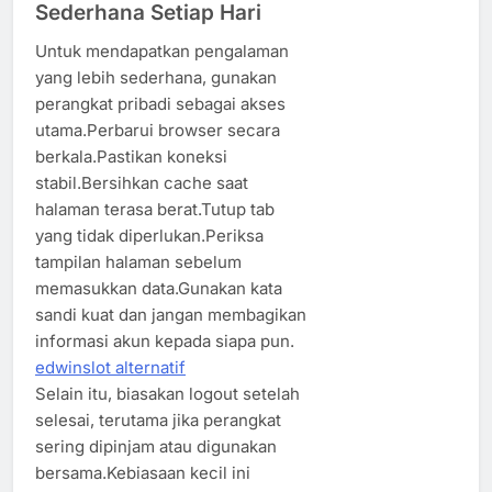
Sederhana Setiap Hari
Untuk mendapatkan pengalaman
yang lebih sederhana, gunakan
perangkat pribadi sebagai akses
utama.Perbarui browser secara
berkala.Pastikan koneksi
stabil.Bersihkan cache saat
halaman terasa berat.Tutup tab
yang tidak diperlukan.Periksa
tampilan halaman sebelum
memasukkan data.Gunakan kata
sandi kuat dan jangan membagikan
informasi akun kepada siapa pun.
edwinslot alternatif
Selain itu, biasakan logout setelah
selesai, terutama jika perangkat
sering dipinjam atau digunakan
bersama.Kebiasaan kecil ini