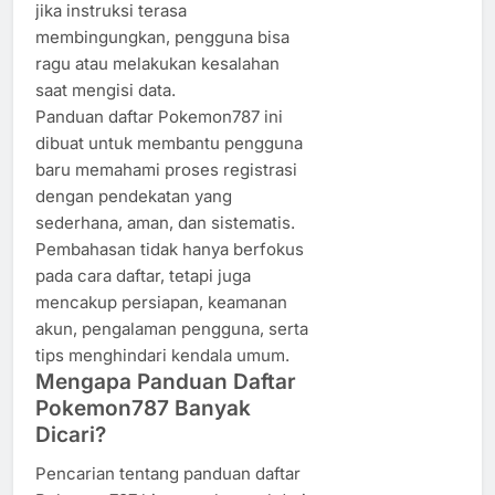
jika instruksi terasa
membingungkan, pengguna bisa
ragu atau melakukan kesalahan
saat mengisi data.
Panduan daftar Pokemon787 ini
dibuat untuk membantu pengguna
baru memahami proses registrasi
dengan pendekatan yang
sederhana, aman, dan sistematis.
Pembahasan tidak hanya berfokus
pada cara daftar, tetapi juga
mencakup persiapan, keamanan
akun, pengalaman pengguna, serta
tips menghindari kendala umum.
Mengapa Panduan Daftar
Pokemon787 Banyak
Dicari?
Pencarian tentang panduan daftar