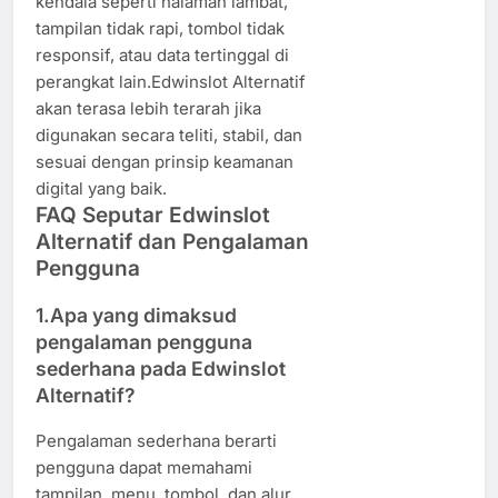
kendala seperti halaman lambat,
tampilan tidak rapi, tombol tidak
responsif, atau data tertinggal di
perangkat lain.Edwinslot Alternatif
akan terasa lebih terarah jika
digunakan secara teliti, stabil, dan
sesuai dengan prinsip keamanan
digital yang baik.
FAQ Seputar Edwinslot
Alternatif dan Pengalaman
Pengguna
1.Apa yang dimaksud
pengalaman pengguna
sederhana pada Edwinslot
Alternatif?
Pengalaman sederhana berarti
pengguna dapat memahami
tampilan, menu, tombol, dan alur