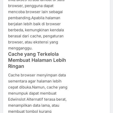
browser, pengguna dapat
mencoba browser lain sebagai
pembanding.Apabila halaman
berjalan lebih baik di browser
berbeda, kemungkinan kendala
berasal dari cache, pengaturan
browser, atau ekstensi yang
mengganggu.
Cache yang Terkelola
Membuat Halaman Lebih
Ringan
Cache browser menyimpan data
sementara agar halaman lebih
cepat dibuka.Namun, cache yang
menumpuk dapat membuat
Edwinslot Alternatif terasa berat,
menampilkan data lama, atau
membuat tombol kurang