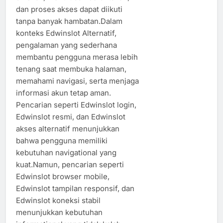
dan proses akses dapat diikuti
tanpa banyak hambatan.Dalam
konteks Edwinslot Alternatif,
pengalaman yang sederhana
membantu pengguna merasa lebih
tenang saat membuka halaman,
memahami navigasi, serta menjaga
informasi akun tetap aman.
Pencarian seperti Edwinslot login,
Edwinslot resmi, dan Edwinslot
akses alternatif menunjukkan
bahwa pengguna memiliki
kebutuhan navigational yang
kuat.Namun, pencarian seperti
Edwinslot browser mobile,
Edwinslot tampilan responsif, dan
Edwinslot koneksi stabil
menunjukkan kebutuhan