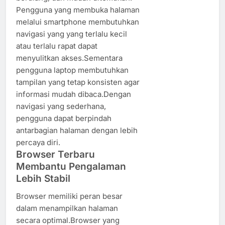
Pengguna yang membuka halaman
melalui smartphone membutuhkan
navigasi yang yang terlalu kecil
atau terlalu rapat dapat
menyulitkan akses.Sementara
pengguna laptop membutuhkan
tampilan yang tetap konsisten agar
informasi mudah dibaca.Dengan
navigasi yang sederhana,
pengguna dapat berpindah
antarbagian halaman dengan lebih
percaya diri.
Browser Terbaru
Membantu Pengalaman
Lebih Stabil
Browser memiliki peran besar
dalam menampilkan halaman
secara optimal.Browser yang