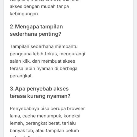
akses dengan mudah tanpa
kebingungan.
2.Mengapa tampilan
sederhana penting?
Tampilan sederhana membantu
pengguna lebih fokus, mengurangi
salah klik, dan membuat akses
terasa lebih nyaman di berbagai
perangkat.
3.Apa penyebab akses
terasa kurang nyaman?
Penyebabnya bisa berupa browser
lama, cache menumpuk, koneksi
lemah, perangkat berat, terlalu
banyak tab, atau tampilan belum