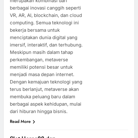
merupakan kombinasi dari
berbagai inovasi canggih seperti
VR, AR, AI, blockchain, dan cloud
computing. Semua teknologi ini
bekerja bersama untuk
menciptakan dunia digital yang
imersif, interaktif, dan terhubung.
Meskipun masih dalam tahap
perkembangan, metaverse
memiliki potensi besar untuk
menjadi masa depan internet.
Dengan kemajuan teknologi yang
terus berlanjut, metaverse akan
membuka peluang baru dalam
berbagai aspek kehidupan, mulai
dari hiburan hingga bisnis.
Read More