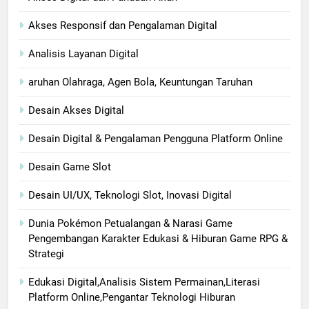
Akses Responsif dan Pengalaman Digital
Analisis Layanan Digital
aruhan Olahraga, Agen Bola, Keuntungan Taruhan
Desain Akses Digital
Desain Digital & Pengalaman Pengguna Platform Online
Desain Game Slot
Desain UI/UX, Teknologi Slot, Inovasi Digital
Dunia Pokémon Petualangan & Narasi Game
Pengembangan Karakter Edukasi & Hiburan Game RPG &
Strategi
Edukasi Digital,Analisis Sistem Permainan,Literasi
Platform Online,Pengantar Teknologi Hiburan