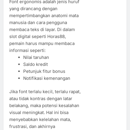
Font ergonomis adalah jenis huruf
yang dirancang dengan
mempertimbangkan anatomi mata
manusia dan cara pengguna
membaca teks di layar. Di dalam
slot digital seperti Horas88,
pemain harus mampu membaca
informasi seperti:
Nilai taruhan
Saldo kredit
Petunjuk fitur bonus
Notifikasi kemenangan
Jika font terlalu kecil, terlalu rapat,
atau tidak kontras dengan latar
belakang, maka potensi kesalahan
visual meningkat. Hal ini bisa
menyebabkan kelelahan mata,
frustrasi, dan akhirnya