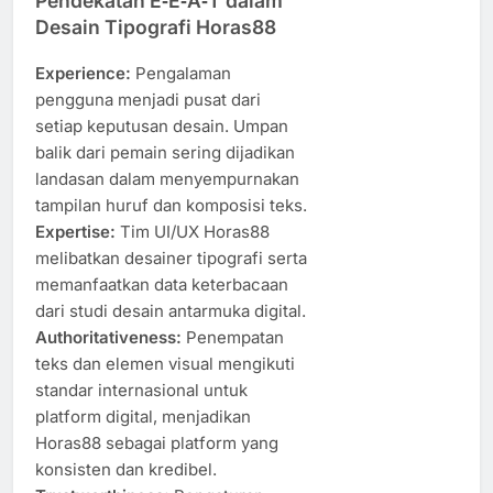
Pendekatan E‑E‑A‑T dalam
Desain Tipografi Horas88
Experience:
Pengalaman
pengguna menjadi pusat dari
setiap keputusan desain. Umpan
balik dari pemain sering dijadikan
landasan dalam menyempurnakan
tampilan huruf dan komposisi teks.
Expertise:
Tim UI/UX Horas88
melibatkan desainer tipografi serta
memanfaatkan data keterbacaan
dari studi desain antarmuka digital.
Authoritativeness:
Penempatan
teks dan elemen visual mengikuti
standar internasional untuk
platform digital, menjadikan
Horas88 sebagai platform yang
konsisten dan kredibel.