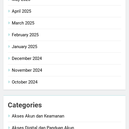
April 2025
March 2025
February 2025
January 2025
December 2024
November 2024
October 2024
Categories
Akses Akun dan Keamanan
Akses Digital dan Panduan Akun