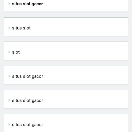
situs slot gacor
situs slot
slot
situs slot gacor
situs slot gacor
situs slot gacor