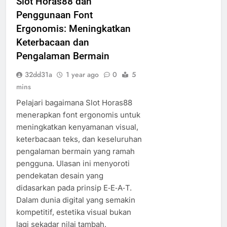
Slot Horas88 dan
Penggunaan Font
Ergonomis: Meningkatkan
Keterbacaan dan
Pengalaman Bermain
32dd31a
1 year ago
0
5
mins
Pelajari bagaimana Slot Horas88
menerapkan font ergonomis untuk
meningkatkan kenyamanan visual,
keterbacaan teks, dan keseluruhan
pengalaman bermain yang ramah
pengguna. Ulasan ini menyoroti
pendekatan desain yang
didasarkan pada prinsip E‑E‑A‑T.
Dalam dunia digital yang semakin
kompetitif, estetika visual bukan
lagi sekadar nilai tambah,