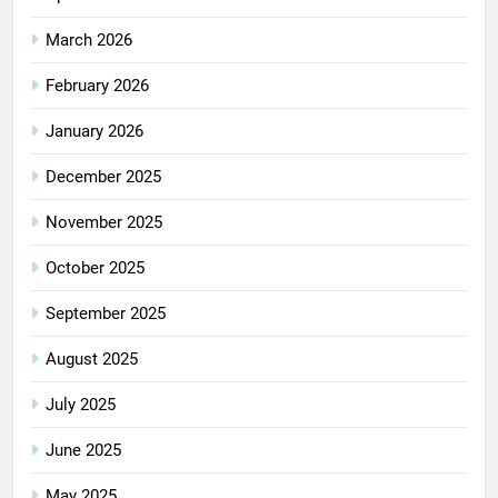
March 2026
February 2026
January 2026
December 2025
November 2025
October 2025
September 2025
August 2025
July 2025
June 2025
May 2025