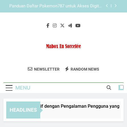
Skip
Kaya787 Link Alternatif sebagai Pilihan Akses
to
yang Responsif untuk Pengalaman Digital Lebih
Nyaman
content
LAE138 Link Alternatif dan Keunggulan Desain
yang Mudah Dioperasikan
Edwinslot Alternatif dengan Pengalaman
Pengguna yang Lebih Sederhana dan Nyaman
Panduan Daftar Pokemon787 untuk Akses Digital
yang Lebih Praktis dan Terarah
Kaya787 Link Alternatif sebagai Pilihan Akses
yang Responsif untuk Pengalaman Digital Lebih
Mabox En
Nyaman
Dapatkan Produk Kecantikan Alami Terbaik
LAE138 Link Alternatif dan Keunggulan Desain
NEWSLETTER
RANDOM NEWS
Sorcelée
yang Mudah Dioperasikan
Di Mabox En Sorcelée.
MENU
winslot Alternatif dengan Pengalaman Pengguna yang Lebih
HEADLINES
Months Ago