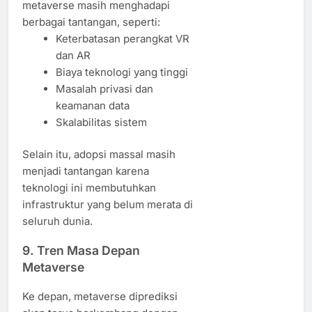
metaverse masih menghadapi
berbagai tantangan, seperti:
Keterbatasan perangkat VR
dan AR
Biaya teknologi yang tinggi
Masalah privasi dan
keamanan data
Skalabilitas sistem
Selain itu, adopsi massal masih
menjadi tantangan karena
teknologi ini membutuhkan
infrastruktur yang belum merata di
seluruh dunia.
9. Tren Masa Depan
Metaverse
Ke depan, metaverse diprediksi