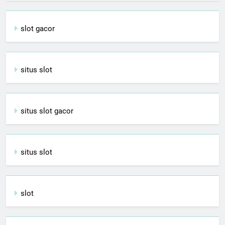
slot gacor
situs slot
situs slot gacor
situs slot
slot