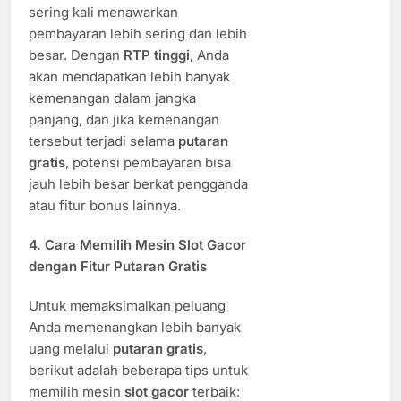
sering kali menawarkan
pembayaran lebih sering dan lebih
besar. Dengan
RTP tinggi
, Anda
akan mendapatkan lebih banyak
kemenangan dalam jangka
panjang, dan jika kemenangan
tersebut terjadi selama
putaran
gratis
, potensi pembayaran bisa
jauh lebih besar berkat pengganda
atau fitur bonus lainnya.
4.
Cara Memilih Mesin Slot Gacor
dengan Fitur Putaran Gratis
Untuk memaksimalkan peluang
Anda memenangkan lebih banyak
uang melalui
putaran gratis
,
berikut adalah beberapa tips untuk
memilih mesin
slot gacor
terbaik: