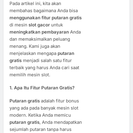
Pada artikel ini, kita akan
membahas bagaimana Anda bisa
menggunakan fitur putaran gratis
di mesin
slot gacor
untuk
meningkatkan pembayaran
Anda
dan memaksimalkan peluang
menang. Kami juga akan
menjelaskan mengapa
putaran
gratis
menjadi salah satu fitur
terbaik yang harus Anda cari saat
memilih mesin slot.
1.
Apa Itu Fitur Putaran Gratis?
Putaran gratis
adalah fitur bonus
yang ada pada banyak mesin slot
modern. Ketika Anda memicu
putaran gratis
, Anda mendapatkan
sejumlah putaran tanpa harus