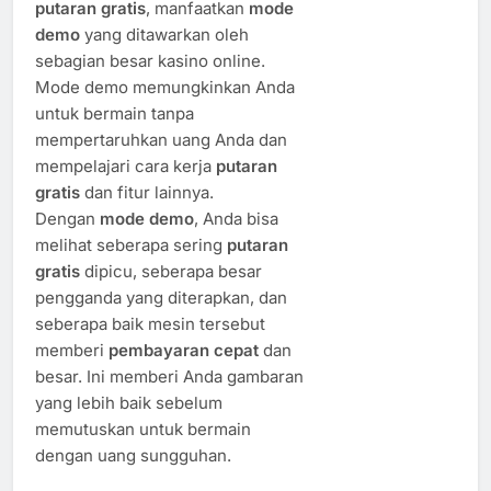
putaran gratis
, manfaatkan
mode
demo
yang ditawarkan oleh
sebagian besar kasino online.
Mode demo memungkinkan Anda
untuk bermain tanpa
mempertaruhkan uang Anda dan
mempelajari cara kerja
putaran
gratis
dan fitur lainnya.
Dengan
mode demo
, Anda bisa
melihat seberapa sering
putaran
gratis
dipicu, seberapa besar
pengganda yang diterapkan, dan
seberapa baik mesin tersebut
memberi
pembayaran cepat
dan
besar. Ini memberi Anda gambaran
yang lebih baik sebelum
memutuskan untuk bermain
dengan uang sungguhan.