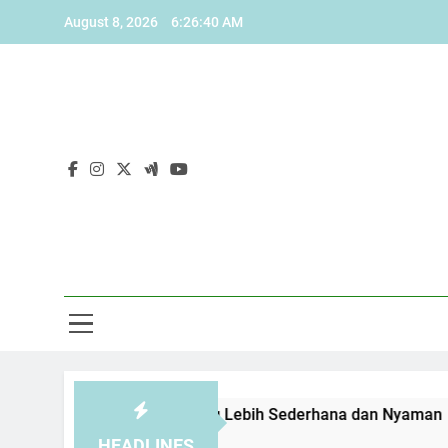
Skip
August 8, 2026
6:26:41 AM
to
content
Mab
Dapatkan 
aman Pengguna yang Lebih Sederhana dan Nyaman
Pandu
3 Mont
HEADLINES