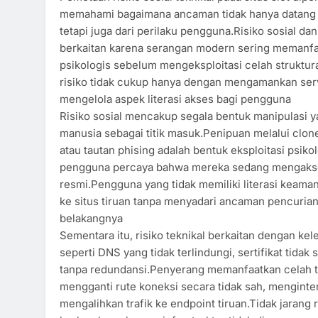
memahami bagaimana ancaman tidak hanya datang da
tetapi juga dari perilaku pengguna.Risiko sosial dan
berkaitan karena serangan modern sering memanfa
psikologis sebelum mengeksploitasi celah struktural
risiko tidak cukup hanya dengan mengamankan serv
mengelola aspek literasi akses bagi pengguna
Risiko sosial mencakup segala bentuk manipulasi 
manusia sebagai titik masuk.Penipuan melalui clone
atau tautan phising adalah bentuk eksploitasi psik
pengguna percaya bahwa mereka sedang mengakse
resmi.Pengguna yang tidak memiliki literasi keam
ke situs tiruan tanpa menyadari ancaman pencurian 
belakangnya
Sementara itu, risiko teknikal berkaitan dengan kel
seperti DNS yang tidak terlindungi, sertifikat tidak 
tanpa redundansi.Penyerang memanfaatkan celah te
mengganti rute koneksi secara tidak sah, menginter
mengalihkan trafik ke endpoint tiruan.Tidak jarang r