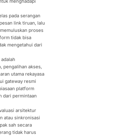
untuk menghadapi
jelas pada serangan
san link tiruan, lalu
k memuluskan proses
form tidak bisa
idak mengetahui dari
l adalah
n, pengalihan akses,
saran utama rekayasa
lui gateway resmi
iasaan platform
h dari permintaan
valuasi arsitektur
n atau sinkronisasi
mpak sah secara
erang tidak harus