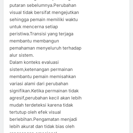
putaran sebelumnya.Perubahan
visual tidak bersifat mengejutkan
sehingga pemain memiliki waktu
untuk mencerna setiap
peristiwa.Transisi yang terjaga
membantu membangun
pemahaman menyeluruh terhadap
alur sistem.
Dalam konteks evaluasi
sistem,ketenangan permainan
membantu pemain memisahkan
variasi alami dari perubahan
signifikan.Ketika permainan tidak
agresif,perubahan kecil akan lebih
mudah terdeteksi karena tidak
tertutup oleh efek visual
berlebihan.Pengamatan menjadi
lebih akurat dan tidak bias oleh