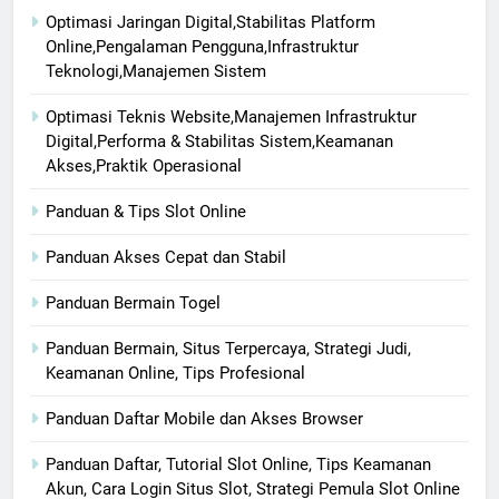
Optimasi Jaringan Digital,Stabilitas Platform
Online,Pengalaman Pengguna,Infrastruktur
Teknologi,Manajemen Sistem
Optimasi Teknis Website,Manajemen Infrastruktur
Digital,Performa & Stabilitas Sistem,Keamanan
Akses,Praktik Operasional
Panduan & Tips Slot Online
Panduan Akses Cepat dan Stabil
Panduan Bermain Togel
Panduan Bermain, Situs Terpercaya, Strategi Judi,
Keamanan Online, Tips Profesional
Panduan Daftar Mobile dan Akses Browser
Panduan Daftar, Tutorial Slot Online, Tips Keamanan
Akun, Cara Login Situs Slot, Strategi Pemula Slot Online