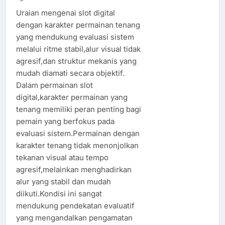
Uraian mengenai slot digital
dengan karakter permainan tenang
yang mendukung evaluasi sistem
melalui ritme stabil,alur visual tidak
agresif,dan struktur mekanis yang
mudah diamati secara objektif.
Dalam permainan slot
digital,karakter permainan yang
tenang memiliki peran penting bagi
pemain yang berfokus pada
evaluasi sistem.Permainan dengan
karakter tenang tidak menonjolkan
tekanan visual atau tempo
agresif,melainkan menghadirkan
alur yang stabil dan mudah
diikuti.Kondisi ini sangat
mendukung pendekatan evaluatif
yang mengandalkan pengamatan