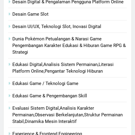
Desain Digital & Pengalaman Pengguna Platform Online
Desain Game Slot
Desain UI/UX, Teknologi Slot, Inovasi Digital
Dunia Pokémon Petualangan & Narasi Game
Pengembangan Karakter Edukasi & Hiburan Game RPG &
Strategi
Edukasi Digital,Analisis Sistem Permainan,Literasi
Platform Online,Pengantar Teknologi Hiburan
Edukasi Game / Teknologi Game
Edukasi Game & Pengembangan Skill
Evaluasi Sistem Digital,Analisis Karakter
Permainan,Observasi Berkelanjutan,Struktur Permainan
Stabil,Dinamika Mesin Interaktif
Experience & Frontend Engineering