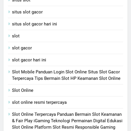
situs slot
situs slot gacor
situs slot gacor hari ini
slot
slot gacor
slot gacor hari ini
Slot Mobile Panduan Login Slot Online Situs Slot Gacor
Terpercaya Tips Bermain Slot HP Keamanan Slot Online
Slot Online
slot online resmi terpercaya
Slot Online Terpercaya Panduan Bermain Slot Keamanan
& Fair Play iGaming Teknologi Permainan Digital Edukasi
Slot Online Platform Slot Resmi Responsible Gaming