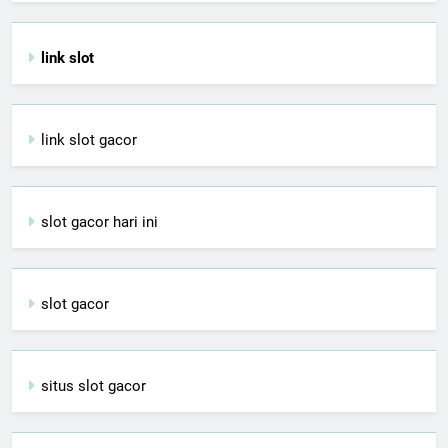
link slot
link slot gacor
slot gacor hari ini
slot gacor
situs slot gacor