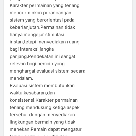
Karakter permainan yang tenang
mencerminkan perancangan
sistem yang berorientasi pada
keberlanjutan.Permainan tidak
hanya mengejar stimulasi
instan,tetapi menyediakan ruang
bagi interaksi jangka
panjang.Pendekatan ini sangat
relevan bagi pemain yang
menghargai evaluasi sistem secara
mendalam.
Evaluasi sistem membutuhkan
waktu,kesabaran,dan
konsistensi.Karakter permainan
tenang mendukung ketiga aspek
tersebut dengan menyediakan
lingkungan bermain yang tidak
menekan.Pemain dapat mengatur