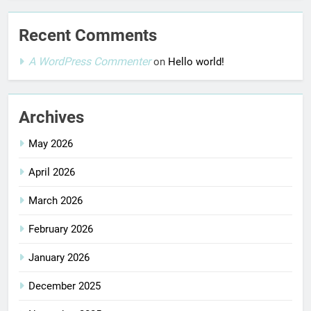
Recent Comments
A WordPress Commenter
on
Hello world!
Archives
May 2026
April 2026
March 2026
February 2026
January 2026
December 2025