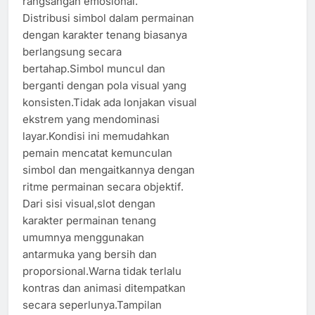
rangsangan emosional.
Distribusi simbol dalam permainan
dengan karakter tenang biasanya
berlangsung secara
bertahap.Simbol muncul dan
berganti dengan pola visual yang
konsisten.Tidak ada lonjakan visual
ekstrem yang mendominasi
layar.Kondisi ini memudahkan
pemain mencatat kemunculan
simbol dan mengaitkannya dengan
ritme permainan secara objektif.
Dari sisi visual,slot dengan
karakter permainan tenang
umumnya menggunakan
antarmuka yang bersih dan
proporsional.Warna tidak terlalu
kontras dan animasi ditempatkan
secara seperlunya.Tampilan