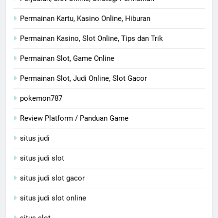
Permainan Kartu, Kasino Online, Hiburan
Permainan Kasino, Slot Online, Tips dan Trik
Permainan Slot, Game Online
Permainan Slot, Judi Online, Slot Gacor
pokemon787
Review Platform / Panduan Game
situs judi
situs judi slot
situs judi slot gacor
situs judi slot online