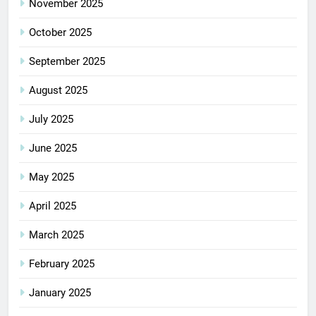
November 2025
October 2025
September 2025
August 2025
July 2025
June 2025
May 2025
April 2025
March 2025
February 2025
January 2025