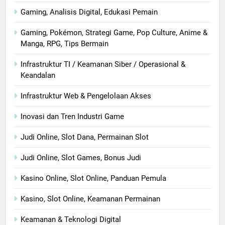
Gaming, Analisis Digital, Edukasi Pemain
Gaming, Pokémon, Strategi Game, Pop Culture, Anime &
Manga, RPG, Tips Bermain
Infrastruktur TI / Keamanan Siber / Operasional &
Keandalan
Infrastruktur Web & Pengelolaan Akses
Inovasi dan Tren Industri Game
Judi Online, Slot Dana, Permainan Slot
Judi Online, Slot Games, Bonus Judi
Kasino Online, Slot Online, Panduan Pemula
Kasino, Slot Online, Keamanan Permainan
Keamanan & Teknologi Digital