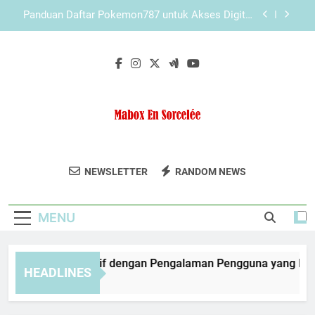
Skip
Kaya787 Link Alternatif sebagai Pilihan Akses
to
yang Responsif untuk Pengalaman Digital Lebih
Nyaman
content
LAE138 Link Alternatif dan Keunggulan Desain
yang Mudah Dioperasikan
Edwinslot Alternatif dengan Pengalaman
Pengguna yang Lebih Sederhana dan Nyaman
Panduan Daftar Pokemon787 untuk Akses Digital
yang Lebih Praktis dan Terarah
Kaya787 Link Alternatif sebagai Pilihan Akses
yang Responsif untuk Pengalaman Digital Lebih
Mabox En
Nyaman
Dapatkan Produk Kecantikan Alami Terbaik
LAE138 Link Alternatif dan Keunggulan Desain
NEWSLETTER
RANDOM NEWS
Sorcelée
yang Mudah Dioperasikan
Di Mabox En Sorcelée.
MENU
winslot Alternatif dengan Pengalaman Pengguna yang Lebih
HEADLINES
Months Ago