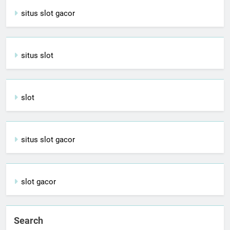
situs slot gacor
situs slot
slot
situs slot gacor
slot gacor
Search