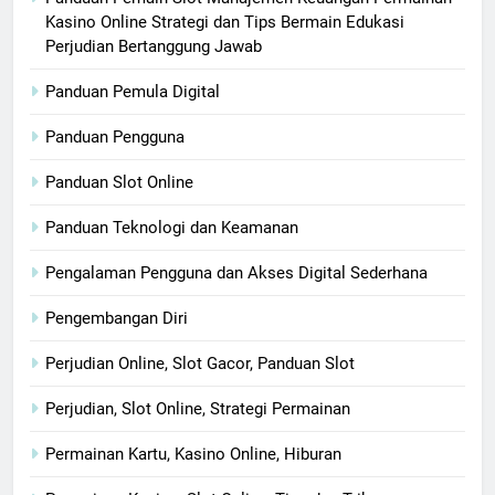
Kasino Online Strategi dan Tips Bermain Edukasi
Perjudian Bertanggung Jawab
Panduan Pemula Digital
Panduan Pengguna
Panduan Slot Online
Panduan Teknologi dan Keamanan
Pengalaman Pengguna dan Akses Digital Sederhana
Pengembangan Diri
Perjudian Online, Slot Gacor, Panduan Slot
Perjudian, Slot Online, Strategi Permainan
Permainan Kartu, Kasino Online, Hiburan