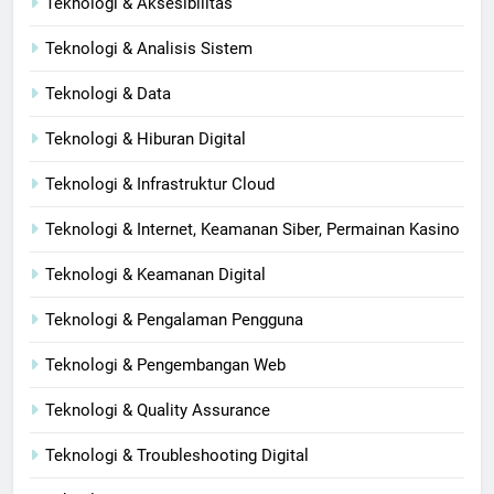
Teknologi & Aksesibilitas
Teknologi & Analisis Sistem
Teknologi & Data
Teknologi & Hiburan Digital
Teknologi & Infrastruktur Cloud
Teknologi & Internet, Keamanan Siber, Permainan Kasino
Teknologi & Keamanan Digital
Teknologi & Pengalaman Pengguna
Teknologi & Pengembangan Web
Teknologi & Quality Assurance
Teknologi & Troubleshooting Digital