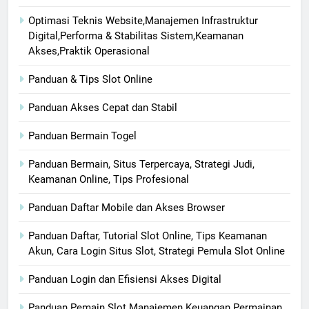
Optimasi Teknis Website,Manajemen Infrastruktur
Digital,Performa & Stabilitas Sistem,Keamanan
Akses,Praktik Operasional
Panduan & Tips Slot Online
Panduan Akses Cepat dan Stabil
Panduan Bermain Togel
Panduan Bermain, Situs Terpercaya, Strategi Judi,
Keamanan Online, Tips Profesional
Panduan Daftar Mobile dan Akses Browser
Panduan Daftar, Tutorial Slot Online, Tips Keamanan
Akun, Cara Login Situs Slot, Strategi Pemula Slot Online
Panduan Login dan Efisiensi Akses Digital
Panduan Pemain Slot Manajemen Keuangan Permainan