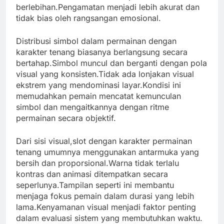
berlebihan.Pengamatan menjadi lebih akurat dan
tidak bias oleh rangsangan emosional.
Distribusi simbol dalam permainan dengan
karakter tenang biasanya berlangsung secara
bertahap.Simbol muncul dan berganti dengan pola
visual yang konsisten.Tidak ada lonjakan visual
ekstrem yang mendominasi layar.Kondisi ini
memudahkan pemain mencatat kemunculan
simbol dan mengaitkannya dengan ritme
permainan secara objektif.
Dari sisi visual,slot dengan karakter permainan
tenang umumnya menggunakan antarmuka yang
bersih dan proporsional.Warna tidak terlalu
kontras dan animasi ditempatkan secara
seperlunya.Tampilan seperti ini membantu
menjaga fokus pemain dalam durasi yang lebih
lama.Kenyamanan visual menjadi faktor penting
dalam evaluasi sistem yang membutuhkan waktu.