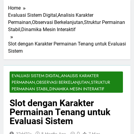
Home
Evaluasi Sistem Digital,Analisis Karakter
Permainan,Observasi Berkelanjutan,Struktur Permainan
Stabil,Dinamika Mesin Interaktif
Slot dengan Karakter Permainan Tenang untuk Evaluasi
Sistem
EVALUASI SISTEM DIGITAL,ANALISIS KARAKTER
PERMAINAN,OBSERVASI BERKELANJUTAN,STRUKTUR
PERMAINAN STABIL,DINAMIKA MESIN INTERAKTIF
Slot dengan Karakter
Permainan Tenang untuk
Evaluasi Sistem
0
32dd31a
8 Months Ago
7 Mins