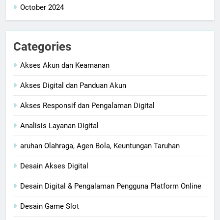
October 2024
Categories
Akses Akun dan Keamanan
Akses Digital dan Panduan Akun
Akses Responsif dan Pengalaman Digital
Analisis Layanan Digital
aruhan Olahraga, Agen Bola, Keuntungan Taruhan
Desain Akses Digital
Desain Digital & Pengalaman Pengguna Platform Online
Desain Game Slot