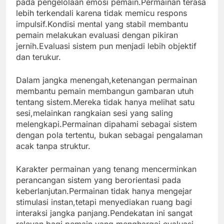
pada pengelolaan emosi pemain.Permainan terasa
lebih terkendali karena tidak memicu respons
impulsif.Kondisi mental yang stabil membantu
pemain melakukan evaluasi dengan pikiran
jernih.Evaluasi sistem pun menjadi lebih objektif
dan terukur.
Dalam jangka menengah,ketenangan permainan
membantu pemain membangun gambaran utuh
tentang sistem.Mereka tidak hanya melihat satu
sesi,melainkan rangkaian sesi yang saling
melengkapi.Permainan dipahami sebagai sistem
dengan pola tertentu, bukan sebagai pengalaman
acak tanpa struktur.
Karakter permainan yang tenang mencerminkan
perancangan sistem yang berorientasi pada
keberlanjutan.Permainan tidak hanya mengejar
stimulasi instan,tetapi menyediakan ruang bagi
interaksi jangka panjang.Pendekatan ini sangat