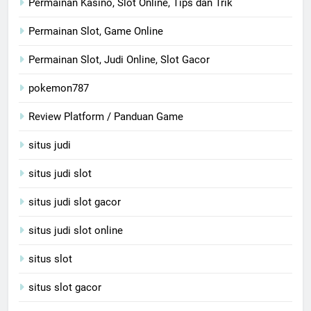
Permainan Kasino, Slot Online, Tips dan Trik
Permainan Slot, Game Online
Permainan Slot, Judi Online, Slot Gacor
pokemon787
Review Platform / Panduan Game
situs judi
situs judi slot
situs judi slot gacor
situs judi slot online
situs slot
situs slot gacor