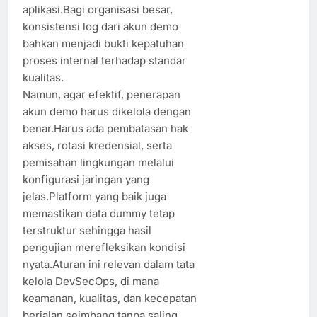
aplikasi.Bagi organisasi besar,
konsistensi log dari akun demo
bahkan menjadi bukti kepatuhan
proses internal terhadap standar
kualitas.
Namun, agar efektif, penerapan
akun demo harus dikelola dengan
benar.Harus ada pembatasan hak
akses, rotasi kredensial, serta
pemisahan lingkungan melalui
konfigurasi jaringan yang
jelas.Platform yang baik juga
memastikan data dummy tetap
terstruktur sehingga hasil
pengujian merefleksikan kondisi
nyata.Aturan ini relevan dalam tata
kelola DevSecOps, di mana
keamanan, kualitas, dan kecepatan
berjalan seimbang tanpa saling