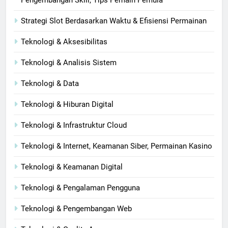
Pengembangan Skill, Tips Pemain Pemula
Strategi Slot Berdasarkan Waktu & Efisiensi Permainan
Teknologi & Aksesibilitas
Teknologi & Analisis Sistem
Teknologi & Data
Teknologi & Hiburan Digital
Teknologi & Infrastruktur Cloud
Teknologi & Internet, Keamanan Siber, Permainan Kasino
Teknologi & Keamanan Digital
Teknologi & Pengalaman Pengguna
Teknologi & Pengembangan Web