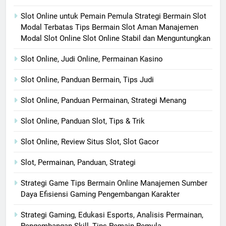
Slot Online untuk Pemain Pemula Strategi Bermain Slot
Modal Terbatas Tips Bermain Slot Aman Manajemen
Modal Slot Online Slot Online Stabil dan Menguntungkan
Slot Online, Judi Online, Permainan Kasino
Slot Online, Panduan Bermain, Tips Judi
Slot Online, Panduan Permainan, Strategi Menang
Slot Online, Panduan Slot, Tips & Trik
Slot Online, Review Situs Slot, Slot Gacor
Slot, Permainan, Panduan, Strategi
Strategi Game Tips Bermain Online Manajemen Sumber
Daya Efisiensi Gaming Pengembangan Karakter
Strategi Gaming, Edukasi Esports, Analisis Permainan,