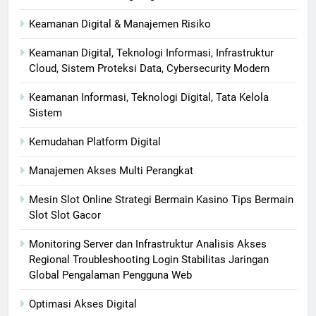
Keamanan Digital & Manajemen Risiko
Keamanan Digital, Teknologi Informasi, Infrastruktur
Cloud, Sistem Proteksi Data, Cybersecurity Modern
Keamanan Informasi, Teknologi Digital, Tata Kelola
Sistem
Kemudahan Platform Digital
Manajemen Akses Multi Perangkat
Mesin Slot Online Strategi Bermain Kasino Tips Bermain
Slot Slot Gacor
Monitoring Server dan Infrastruktur Analisis Akses
Regional Troubleshooting Login Stabilitas Jaringan
Global Pengalaman Pengguna Web
Optimasi Akses Digital