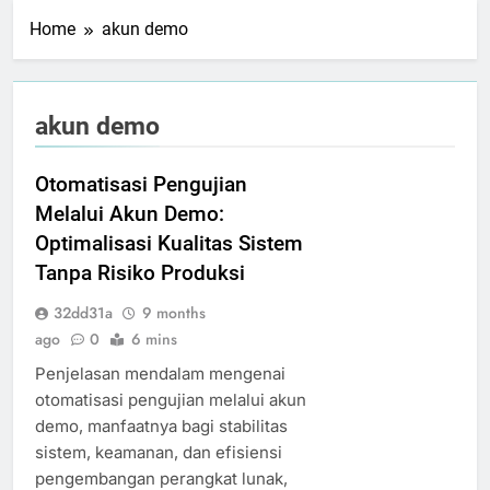
Home
akun demo
akun demo
Otomatisasi Pengujian
Melalui Akun Demo:
Optimalisasi Kualitas Sistem
Tanpa Risiko Produksi
32dd31a
9 months
ago
0
6 mins
Penjelasan mendalam mengenai
otomatisasi pengujian melalui akun
demo, manfaatnya bagi stabilitas
sistem, keamanan, dan efisiensi
pengembangan perangkat lunak,