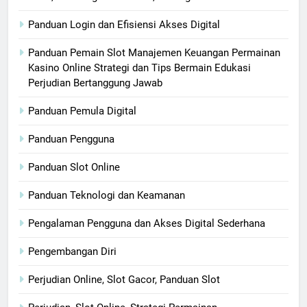
Panduan Login dan Efisiensi Akses Digital
Panduan Pemain Slot Manajemen Keuangan Permainan
Kasino Online Strategi dan Tips Bermain Edukasi
Perjudian Bertanggung Jawab
Panduan Pemula Digital
Panduan Pengguna
Panduan Slot Online
Panduan Teknologi dan Keamanan
Pengalaman Pengguna dan Akses Digital Sederhana
Pengembangan Diri
Perjudian Online, Slot Gacor, Panduan Slot