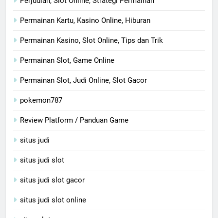
Perjudian, Slot Online, Strategi Permainan
Permainan Kartu, Kasino Online, Hiburan
Permainan Kasino, Slot Online, Tips dan Trik
Permainan Slot, Game Online
Permainan Slot, Judi Online, Slot Gacor
pokemon787
Review Platform / Panduan Game
situs judi
situs judi slot
situs judi slot gacor
situs judi slot online