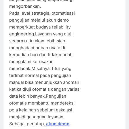
mengorbankan.
Pada level strategis, otomatisasi
pengujian melalui akun demo
memperkuat budaya reliability
engineering.Layanan yang diuji
secara rutin akan lebih siap
menghadapi beban nyata di
kemudian hari dan tidak mudah
mengalami kerusakan
mendadak.Misalnya, fitur yang
terlihat normal pada pengujian
manual bisa menunjukkan anomali
ketika diuji otomatis dengan variasi
data lebih banyak.Pengujian
otomatis membantu mendeteksi
pola kelainan sebelum eskalasi
menjadi gangguan layanan.
Sebagai penutup,
akun demo