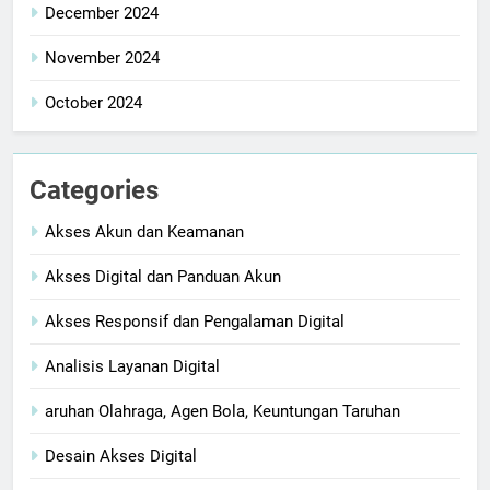
December 2024
November 2024
October 2024
Categories
Akses Akun dan Keamanan
Akses Digital dan Panduan Akun
Akses Responsif dan Pengalaman Digital
Analisis Layanan Digital
aruhan Olahraga, Agen Bola, Keuntungan Taruhan
Desain Akses Digital