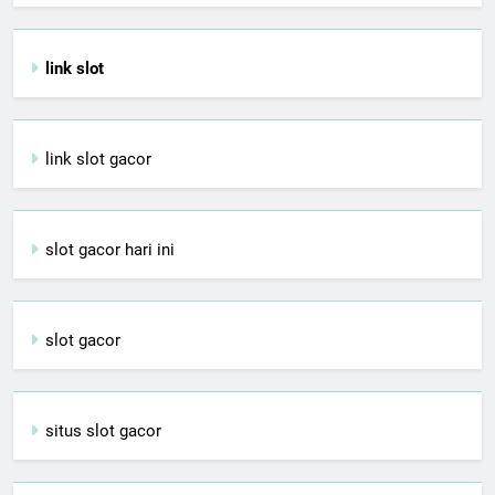
link slot
link slot gacor
slot gacor hari ini
slot gacor
situs slot gacor