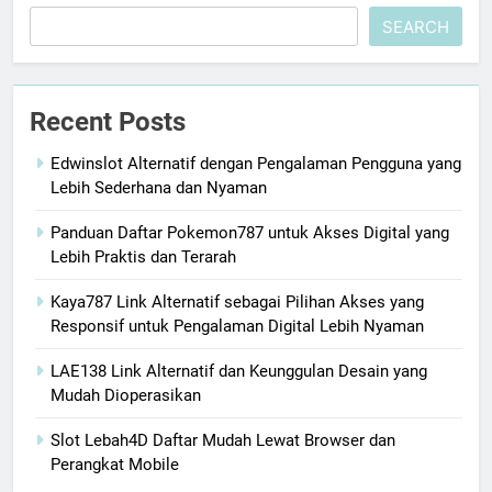
SEARCH
Recent Posts
Edwinslot Alternatif dengan Pengalaman Pengguna yang
Lebih Sederhana dan Nyaman
Panduan Daftar Pokemon787 untuk Akses Digital yang
Lebih Praktis dan Terarah
Kaya787 Link Alternatif sebagai Pilihan Akses yang
Responsif untuk Pengalaman Digital Lebih Nyaman
LAE138 Link Alternatif dan Keunggulan Desain yang
Mudah Dioperasikan
Slot Lebah4D Daftar Mudah Lewat Browser dan
Perangkat Mobile