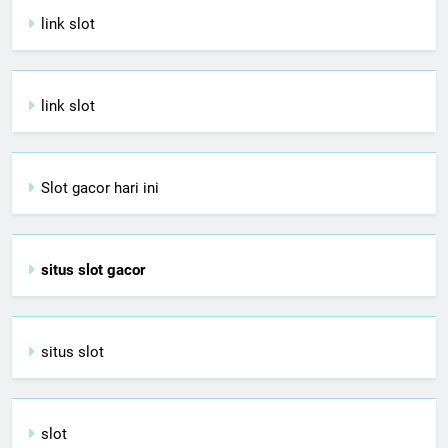
link slot
link slot
Slot gacor hari ini
situs slot gacor
situs slot
slot