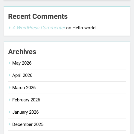
Recent Comments
A WordPress Commenter
on
Hello world!
Archives
May 2026
April 2026
March 2026
February 2026
January 2026
December 2025