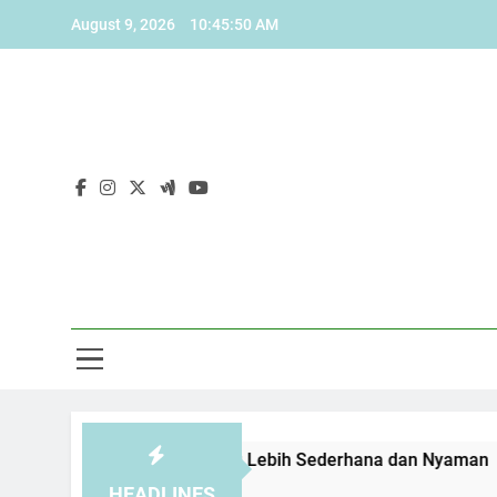
Skip
August 9, 2026
10:45:51 AM
to
content
Mab
Dapatkan 
aman Pengguna yang Lebih Sederhana dan Nyaman
Pandu
3 Month
HEADLINES