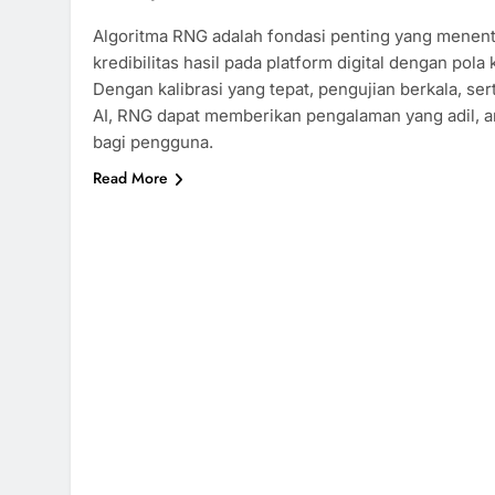
Algoritma RNG adalah fondasi penting yang menent
kredibilitas hasil pada platform digital dengan pol
Dengan kalibrasi yang tepat, pengujian berkala, se
AI, RNG dapat memberikan pengalaman yang adil,
bagi pengguna.
Read More