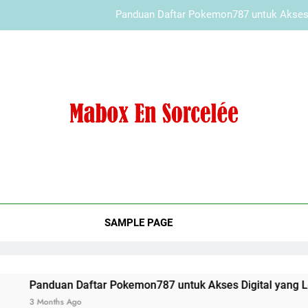
Panduan Daftar Pokemon787 untuk Akses D
Kaya787 Link Alternatif sebagai Pilihan Akses yang Responsif 
LAE138 Link Alternatif dan Keung
Edwinslot Alternatif dengan Pengalaman Peng
Panduan Daftar Pokemon787 untuk Akses D
Kaya787 Link Alternatif sebagai Pilihan Akses yang Responsif 
ox En Sorcelée
Produk Kecantikan Alami Terbaik Di Mabox En Sorcelée.
LAE138 Link Alternatif dan Keung
SAMPLE PAGE
an Daftar Pokemon787 untuk Akses Digital yang Lebih Praktis
s Ago