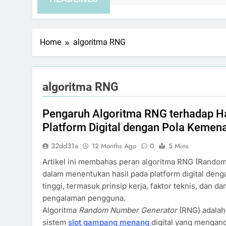
Home
algoritma RNG
algoritma RNG
Pengaruh Algoritma RNG terhadap Ha
Platform Digital dengan Pola Kemen
32dd31a
12 Months Ago
0
5 Mins
Artikel ini membahas peran algoritma RNG (Rando
dalam menentukan hasil pada platform digital den
tinggi, termasuk prinsip kerja, faktor teknis, dan 
pengalaman pengguna.
Algoritma
Random Number Generator
(RNG) adalah
sistem
slot gampang menang
digital yang mengand