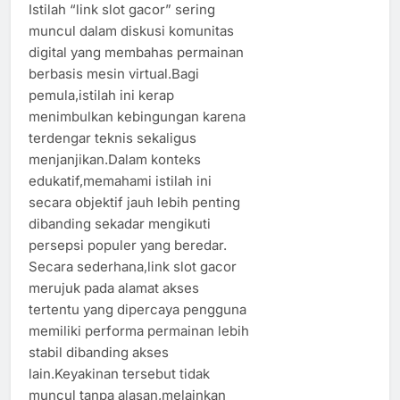
Istilah “link slot gacor” sering
muncul dalam diskusi komunitas
digital yang membahas permainan
berbasis mesin virtual.Bagi
pemula,istilah ini kerap
menimbulkan kebingungan karena
terdengar teknis sekaligus
menjanjikan.Dalam konteks
edukatif,memahami istilah ini
secara objektif jauh lebih penting
dibanding sekadar mengikuti
persepsi populer yang beredar.
Secara sederhana,link slot gacor
merujuk pada alamat akses
tertentu yang dipercaya pengguna
memiliki performa permainan lebih
stabil dibanding akses
lain.Keyakinan tersebut tidak
muncul tanpa alasan,melainkan