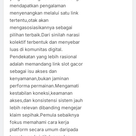
mendapatkan pengalaman
menyenangkan melalui satu link
tertentu,otak akan
mengasosiasikannya sebagai
pilihan terbaik.Dari sinilah narasi
kolektif terbentuk dan menyebar
luas di komunitas digital.
Pendekatan yang lebih rasional
adalah memandang link slot gacor
sebagai isu akses dan
kenyamanan,bukan jaminan
performa permainan.Mengamati
kestabilan koneksi,keamanan
akses,dan konsistensi sistem jauh
lebih relevan dibanding mengejar
klaim sepihak.Pemula sebaiknya
fokus memahami cara kerja
platform secara umum daripada