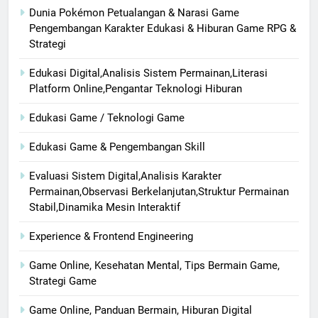
Dunia Pokémon Petualangan & Narasi Game
Pengembangan Karakter Edukasi & Hiburan Game RPG &
Strategi
Edukasi Digital,Analisis Sistem Permainan,Literasi
Platform Online,Pengantar Teknologi Hiburan
Edukasi Game / Teknologi Game
Edukasi Game & Pengembangan Skill
Evaluasi Sistem Digital,Analisis Karakter
Permainan,Observasi Berkelanjutan,Struktur Permainan
Stabil,Dinamika Mesin Interaktif
Experience & Frontend Engineering
Game Online, Kesehatan Mental, Tips Bermain Game,
Strategi Game
Game Online, Panduan Bermain, Hiburan Digital