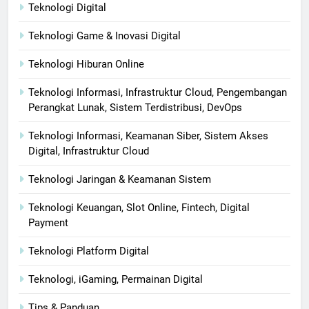
Teknologi Digital
Teknologi Game & Inovasi Digital
Teknologi Hiburan Online
Teknologi Informasi, Infrastruktur Cloud, Pengembangan
Perangkat Lunak, Sistem Terdistribusi, DevOps
Teknologi Informasi, Keamanan Siber, Sistem Akses
Digital, Infrastruktur Cloud
Teknologi Jaringan & Keamanan Sistem
Teknologi Keuangan, Slot Online, Fintech, Digital
Payment
Teknologi Platform Digital
Teknologi, iGaming, Permainan Digital
Tips & Panduan