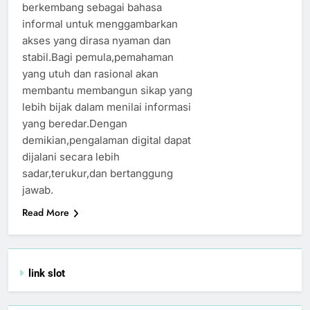
berkembang sebagai bahasa
informal untuk menggambarkan
akses yang dirasa nyaman dan
stabil.Bagi pemula,pemahaman
yang utuh dan rasional akan
membantu membangun sikap yang
lebih bijak dalam menilai informasi
yang beredar.Dengan
demikian,pengalaman digital dapat
dijalani secara lebih
sadar,terukur,dan bertanggung
jawab.
Read More
link slot