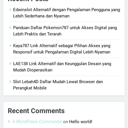
Edwinslot Alternatif dengan Pengalaman Pengguna yang
Lebih Sederhana dan Nyaman
Panduan Daftar Pokemon787 untuk Akses Digital yang
Lebih Praktis dan Terarah
Kaya787 Link Alternatif sebagai Pilihan Akses yang
Responsif untuk Pengalaman Digital Lebih Nyaman
LAE138 Link Alternatif dan Keunggulan Desain yang
Mudah Dioperasikan
Slot Lebah4D Daftar Mudah Lewat Browser dan
Perangkat Mobile
Recent Comments
A WordPress Commenter
on
Hello world!