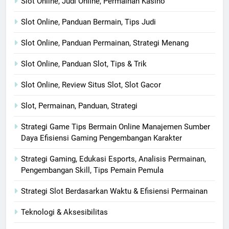
Slot Online, Judi Online, Permainan Kasino
Slot Online, Panduan Bermain, Tips Judi
Slot Online, Panduan Permainan, Strategi Menang
Slot Online, Panduan Slot, Tips & Trik
Slot Online, Review Situs Slot, Slot Gacor
Slot, Permainan, Panduan, Strategi
Strategi Game Tips Bermain Online Manajemen Sumber
Daya Efisiensi Gaming Pengembangan Karakter
Strategi Gaming, Edukasi Esports, Analisis Permainan,
Pengembangan Skill, Tips Pemain Pemula
Strategi Slot Berdasarkan Waktu & Efisiensi Permainan
Teknologi & Aksesibilitas