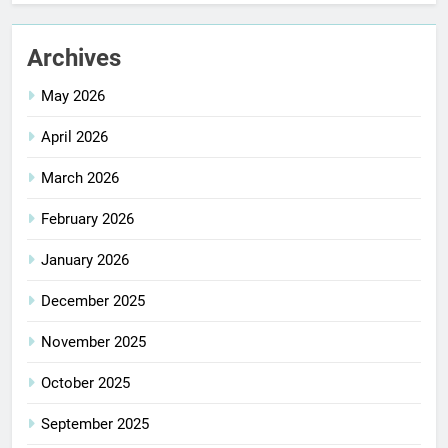
Archives
May 2026
April 2026
March 2026
February 2026
January 2026
December 2025
November 2025
October 2025
September 2025