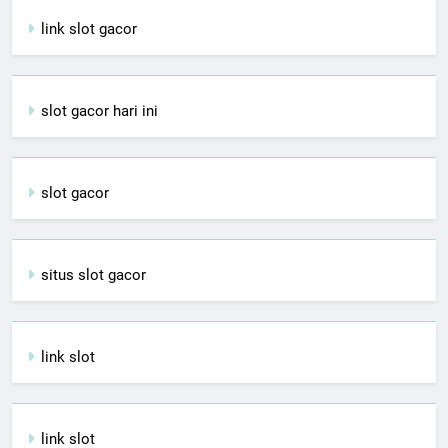
link slot gacor
slot gacor hari ini
slot gacor
situs slot gacor
link slot
link slot