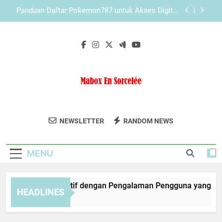
Skip
Kaya787 Link Alternatif sebagai Pilihan Akses
to
yang Responsif untuk Pengalaman Digital Lebih
Nyaman
content
LAE138 Link Alternatif dan Keunggulan Desain
yang Mudah Dioperasikan
Edwinslot Alternatif dengan Pengalaman
Pengguna yang Lebih Sederhana dan Nyaman
Panduan Daftar Pokemon787 untuk Akses Digital
yang Lebih Praktis dan Terarah
Kaya787 Link Alternatif sebagai Pilihan Akses
yang Responsif untuk Pengalaman Digital Lebih
Mabox En
Nyaman
Dapatkan Produk Kecantikan Alami Terbaik
LAE138 Link Alternatif dan Keunggulan Desain
NEWSLETTER
RANDOM NEWS
Sorcelée
yang Mudah Dioperasikan
Di Mabox En Sorcelée.
MENU
dwinslot Alternatif dengan Pengalaman Pengguna yang Lebi
HEADLINES
 Months Ago