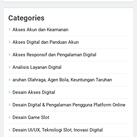
Categories
Akses Akun dan Keamanan
Akses Digital dan Panduan Akun
Akses Responsif dan Pengalaman Digital
Analisis Layanan Digital
aruhan Olahraga, Agen Bola, Keuntungan Taruhan
Desain Akses Digital
Desain Digital & Pengalaman Pengguna Platform Online
Desain Game Slot
Desain UI/UX, Teknologi Slot, Inovasi Digital