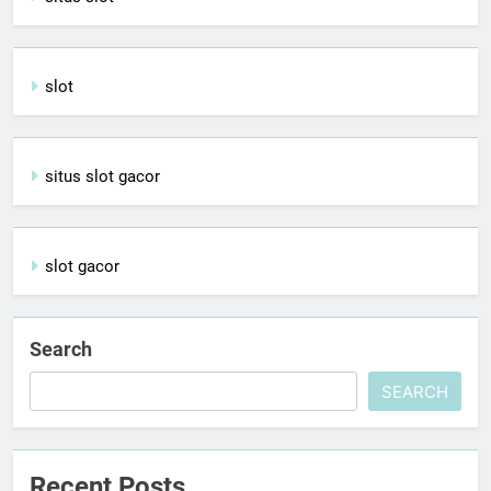
slot
situs slot gacor
slot gacor
Search
SEARCH
Recent Posts