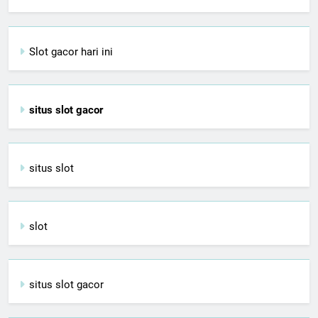
Slot gacor hari ini
situs slot gacor
situs slot
slot
situs slot gacor