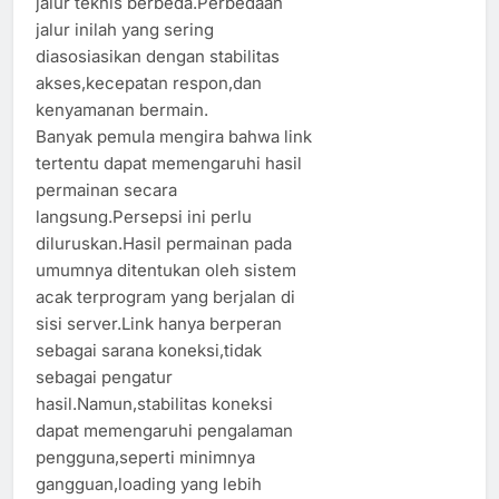
jalur teknis berbeda.Perbedaan
jalur inilah yang sering
diasosiasikan dengan stabilitas
akses,kecepatan respon,dan
kenyamanan bermain.
Banyak pemula mengira bahwa link
tertentu dapat memengaruhi hasil
permainan secara
langsung.Persepsi ini perlu
diluruskan.Hasil permainan pada
umumnya ditentukan oleh sistem
acak terprogram yang berjalan di
sisi server.Link hanya berperan
sebagai sarana koneksi,tidak
sebagai pengatur
hasil.Namun,stabilitas koneksi
dapat memengaruhi pengalaman
pengguna,seperti minimnya
gangguan,loading yang lebih