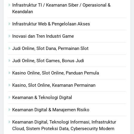
Infrastruktur TI / Keamanan Siber / Operasional &
Keandalan
Infrastruktur Web & Pengelolaan Akses
Inovasi dan Tren Industri Game
Judi Online, Slot Dana, Permainan Slot
Judi Online, Slot Games, Bonus Judi
Kasino Online, Slot Online, Panduan Pemula
Kasino, Slot Online, Keamanan Permainan
Keamanan & Teknologi Digital
Keamanan Digital & Manajemen Risiko
Keamanan Digital, Teknologi Informasi, Infrastruktur
Cloud, Sistem Proteksi Data, Cybersecurity Modern