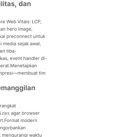
litas, dan
ore Web Vitals: LCP,
an hero image,
kai preconnect untuk
i media sejak awal,
en tiba-
kas, event handler di-
 berat.Menetapkan
ompresi—membuat tim
emanggilan
rangkat
agar browser
izes
ort.Format modern
engorbankan
uk mengurangi waktu