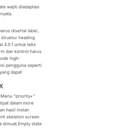
te wajib diadaptasi
nyata.
arus disertai label,
a struktur heading
l 4.5:1 untuk teks
rm dan kontrol harus
mode high-
nsi pengguna seperti
 yang dapat
UX
.Menu “priority+”
lipat dalam more
n hasil instan
rti skeleton screen
a dimuat.Empty state