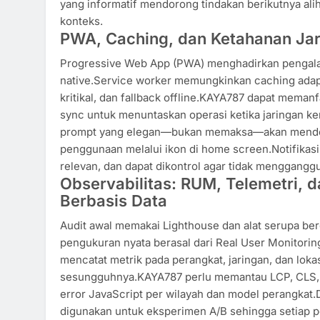
yang informatif mendorong tindakan berikutnya alih
konteks.
PWA, Caching, dan Ketahanan Ja
Progressive Web App (PWA) menghadirkan pengal
native.Service worker memungkinkan caching adapti
kritikal, dan fallback offline.KAYA787 dapat mema
sync untuk menuntaskan operasi ketika jaringan kemb
prompt yang elegan—bukan memaksa—akan mendo
penggunaan melalui ikon di home screen.Notifikasi
relevan, dan dapat dikontrol agar tidak mengganggu
Observabilitas: RUM, Telemetri, da
Berbasis Data
Audit awal memakai Lighthouse dan alat serupa be
pengukuran nyata berasal dari Real User Monitor
mencatat metrik pada perangkat, jaringan, dan lok
sesungguhnya.KAYA787 perlu memantau LCP, CLS, 
error JavaScript per wilayah dan model perangkat
digunakan untuk eksperimen A/B sehingga setiap 