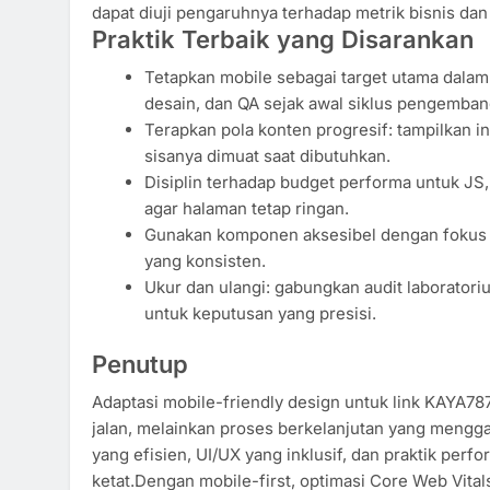
dapat diuji pengaruhnya terhadap metrik bisnis dan
Praktik Terbaik yang Disarankan
Tetapkan mobile sebagai target utama dala
desain, dan QA sejak awal siklus pengemban
Terapkan pola konten progresif: tampilkan int
sisanya dimuat saat dibutuhkan.
Disiplin terhadap budget performa untuk JS
agar halaman tetap ringan.
Gunakan komponen aksesibel dengan fokus st
yang konsisten.
Ukur dan ulangi: gabungkan audit laboratori
untuk keputusan yang presisi.
Penutup
Adaptasi mobile-friendly design untuk link KAYA78
jalan, melainkan proses berkelanjutan yang mengg
yang efisien, UI/UX yang inklusif, dan praktik perf
ketat.Dengan mobile-first, optimasi Core Web Vita