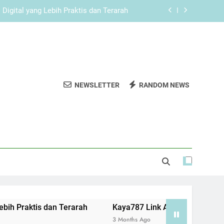
igital yang Lebih Praktis dan Terarah
untuk Pengalaman Digital Lebih Nyaman
gulan Desain yang Mudah Dioperasikan
guna yang Lebih Sederhana dan Nyaman
NEWSLETTER
RANDOM NEWS
igital yang Lebih Praktis dan Terarah
untuk Pengalaman Digital Lebih Nyaman
gulan Desain yang Mudah Dioperasikan
tis dan Terarah
Kaya787 Link Alternatif sebagai Piliha
3 Months Ago