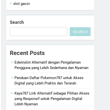
slot gacor
Search
SEARCH
Recent Posts
Edwinslot Alternatif dengan Pengalaman
Pengguna yang Lebih Sederhana dan Nyaman
Panduan Daftar Pokemon787 untuk Akses
Digital yang Lebih Praktis dan Terarah
Kaya787 Link Alternatif sebagai Pilihan Akses
yang Responsif untuk Pengalaman Digital
Lebih Nyaman