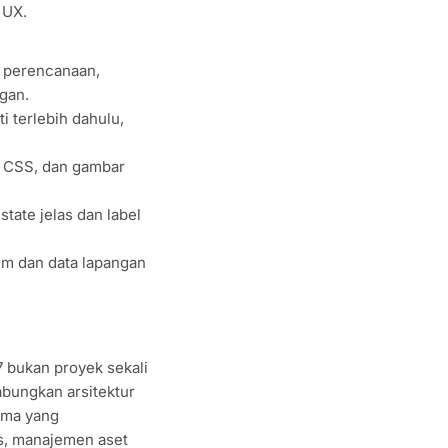
 UX.
m perencanaan,
gan.
i terlebih dahulu,
, CSS, dan gambar
ate jelas dan label
um dan data lapangan
7 bukan proyek sekali
abungkan arsitektur
orma yang
ls, manajemen aset