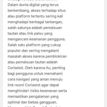
Dalam dunia digital yang terus
berkembang, akses terhadap situs
atau platform tertentu sering kali
menghadapi berbagai tantangan,
salah satunya adalah pemalsuan
tautan atau link palsu yang
mengancam keamanan pengguna.
Salah satu platform yang cukup
populer dan sering mengalami
masalah akses karena pemblokiran
atau pemalsuan tautan adalah
Corlaslot. Oleh karena itu, penting
bagi pengguna untuk memahami
cara navigasi yang aman menuju
link resmi Corlaslot agar dapat
menghindari risiko keamanan serta
memastikan pengalaman yang
optimal dan bebas gangguan.