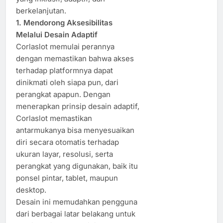
berkelanjutan.
1. Mendorong Aksesibilitas
Melalui Desain Adaptif
Corlaslot memulai perannya
dengan memastikan bahwa akses
terhadap platformnya dapat
dinikmati oleh siapa pun, dari
perangkat apapun. Dengan
menerapkan prinsip desain adaptif,
Corlaslot memastikan
antarmukanya bisa menyesuaikan
diri secara otomatis terhadap
ukuran layar, resolusi, serta
perangkat yang digunakan, baik itu
ponsel pintar, tablet, maupun
desktop.
Desain ini memudahkan pengguna
dari berbagai latar belakang untuk