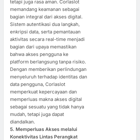
tetapi juga rasa aman. Corlaslot
memandang keamanan sebagai
bagian integral dari akses digital.
Sistem autentikasi dua langkah,
enkripsi data, serta pemantauan
aktivitas secara real-time menjadi
bagian dari upaya memastikan
bahwa akses pengguna ke
platform berlangsung tanpa risiko.
Dengan memberikan perlindungan
menyeluruh terhadap identitas dan
data pengguna, Corlaslot
memperkuat kepercayaan dan
memperluas makna akses digital
sebagai sesuatu yang tidak hanya
mudah, tetapi juga dapat
diandalkan.
5. Memperluas Akses melalui
Konektivitas Lintas Perangkat