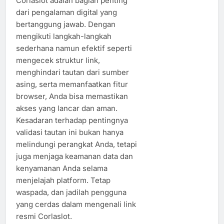
Corlaslot adalah bagian penting
dari pengalaman digital yang
bertanggung jawab. Dengan
mengikuti langkah-langkah
sederhana namun efektif seperti
mengecek struktur link,
menghindari tautan dari sumber
asing, serta memanfaatkan fitur
browser, Anda bisa memastikan
akses yang lancar dan aman.
Kesadaran terhadap pentingnya
validasi tautan ini bukan hanya
melindungi perangkat Anda, tetapi
juga menjaga keamanan data dan
kenyamanan Anda selama
menjelajah platform. Tetap
waspada, dan jadilah pengguna
yang cerdas dalam mengenali link
resmi Corlaslot.