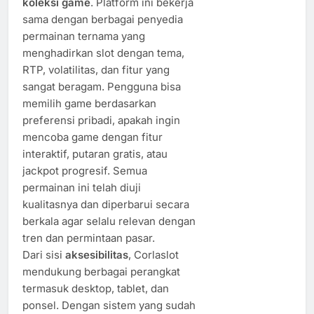
koleksi game
. Platform ini bekerja
sama dengan berbagai penyedia
permainan ternama yang
menghadirkan slot dengan tema,
RTP, volatilitas, dan fitur yang
sangat beragam. Pengguna bisa
memilih game berdasarkan
preferensi pribadi, apakah ingin
mencoba game dengan fitur
interaktif, putaran gratis, atau
jackpot progresif. Semua
permainan ini telah diuji
kualitasnya dan diperbarui secara
berkala agar selalu relevan dengan
tren dan permintaan pasar.
Dari sisi
aksesibilitas
, Corlaslot
mendukung berbagai perangkat
termasuk desktop, tablet, dan
ponsel. Dengan sistem yang sudah