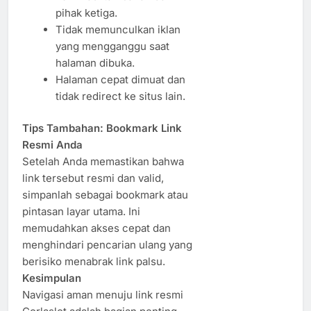
pihak ketiga.
Tidak memunculkan iklan
yang mengganggu saat
halaman dibuka.
Halaman cepat dimuat dan
tidak redirect ke situs lain.
Tips Tambahan: Bookmark Link
Resmi Anda
Setelah Anda memastikan bahwa
link tersebut resmi dan valid,
simpanlah sebagai bookmark atau
pintasan layar utama. Ini
memudahkan akses cepat dan
menghindari pencarian ulang yang
berisiko menabrak link palsu.
Kesimpulan
Navigasi aman menuju link resmi