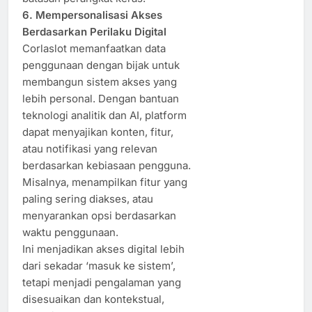
6. Mempersonalisasi Akses
Berdasarkan Perilaku Digital
Corlaslot memanfaatkan data
penggunaan dengan bijak untuk
membangun sistem akses yang
lebih personal. Dengan bantuan
teknologi analitik dan AI, platform
dapat menyajikan konten, fitur,
atau notifikasi yang relevan
berdasarkan kebiasaan pengguna.
Misalnya, menampilkan fitur yang
paling sering diakses, atau
menyarankan opsi berdasarkan
waktu penggunaan.
Ini menjadikan akses digital lebih
dari sekadar ‘masuk ke sistem’,
tetapi menjadi pengalaman yang
disesuaikan dan kontekstual,