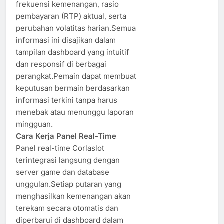
frekuensi kemenangan, rasio
pembayaran (RTP) aktual, serta
perubahan volatitas harian.Semua
informasi ini disajikan dalam
tampilan dashboard yang intuitif
dan responsif di berbagai
perangkat.Pemain dapat membuat
keputusan bermain berdasarkan
informasi terkini tanpa harus
menebak atau menunggu laporan
mingguan.
Cara Kerja Panel Real-Time
Panel real-time Corlaslot
terintegrasi langsung dengan
server game dan database
unggulan.Setiap putaran yang
menghasilkan kemenangan akan
terekam secara otomatis dan
diperbarui di dashboard dalam