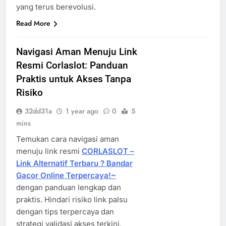
yang terus berevolusi.
Read More
Navigasi Aman Menuju Link
Resmi Corlaslot: Panduan
Praktis untuk Akses Tanpa
Risiko
32dd31a
1 year ago
0
5
mins
Temukan cara navigasi aman
menuju link resmi
CORLASLOT –
Link Alternatif Terbaru ? Bandar
Gacor Online Terpercaya!~
dengan panduan lengkap dan
praktis. Hindari risiko link palsu
dengan tips terpercaya dan
strategi validasi akses terkini.