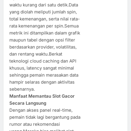
waktu kurang dari satu detik.Data
yang diolah meliputi jumlah spin,
total kemenangan, serta nilai rata-
rata kemenangan per spin.Semua
metrik ini ditampilkan dalam grafik
maupun tabel dengan opsi filter
berdasarkan provider, volatilitas,
dan rentang waktu.Berkat
teknologi cloud caching dan API
khusus, latency sangat minimal
sehingga pemain merasakan data
hampir selaras dengan aktivitas
sebenarnya.
Manfaat Memantau Slot Gacor
Secara Langsung
Dengan akses panel real-time,
pemain tidak lagi bergantung pada
rumor atau rekomendasi