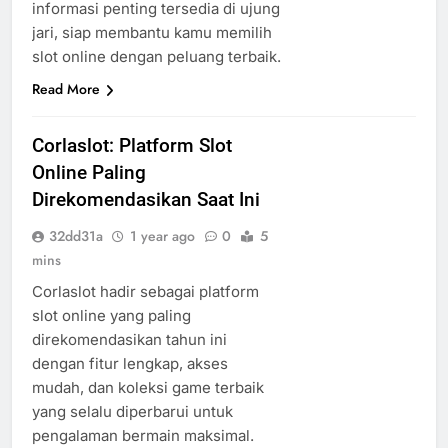
informasi penting tersedia di ujung
jari, siap membantu kamu memilih
slot online dengan peluang terbaik.
Read More
Corlaslot: Platform Slot
Online Paling
Direkomendasikan Saat Ini
32dd31a
1 year ago
0
5
mins
Corlaslot hadir sebagai platform
slot online yang paling
direkomendasikan tahun ini
dengan fitur lengkap, akses
mudah, dan koleksi game terbaik
yang selalu diperbarui untuk
pengalaman bermain maksimal.