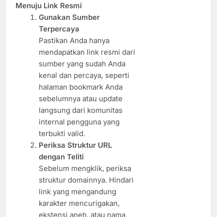
Menuju Link Resmi
Gunakan Sumber
Terpercaya
Pastikan Anda hanya
mendapatkan link resmi dari
sumber yang sudah Anda
kenal dan percaya, seperti
halaman bookmark Anda
sebelumnya atau update
langsung dari komunitas
internal pengguna yang
terbukti valid.
Periksa Struktur URL
dengan Teliti
Sebelum mengklik, periksa
struktur domainnya. Hindari
link yang mengandung
karakter mencurigakan,
ekstensi aneh, atau nama