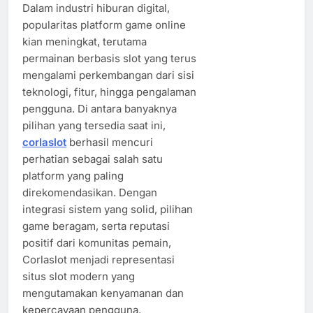
Dalam industri hiburan digital,
popularitas platform game online
kian meningkat, terutama
permainan berbasis slot yang terus
mengalami perkembangan dari sisi
teknologi, fitur, hingga pengalaman
pengguna. Di antara banyaknya
pilihan yang tersedia saat ini,
corlaslot
berhasil mencuri
perhatian sebagai salah satu
platform yang paling
direkomendasikan. Dengan
integrasi sistem yang solid, pilihan
game beragam, serta reputasi
positif dari komunitas pemain,
Corlaslot menjadi representasi
situs slot modern yang
mengutamakan kenyamanan dan
kepercayaan pengguna.