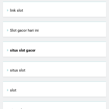
link slot
Slot gacor hari ini
situs slot gacor
situs slot
slot