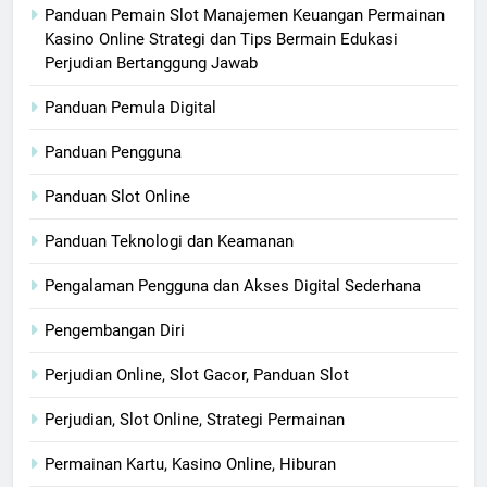
Panduan Pemain Slot Manajemen Keuangan Permainan
Kasino Online Strategi dan Tips Bermain Edukasi
Perjudian Bertanggung Jawab
Panduan Pemula Digital
Panduan Pengguna
Panduan Slot Online
Panduan Teknologi dan Keamanan
Pengalaman Pengguna dan Akses Digital Sederhana
Pengembangan Diri
Perjudian Online, Slot Gacor, Panduan Slot
Perjudian, Slot Online, Strategi Permainan
Permainan Kartu, Kasino Online, Hiburan