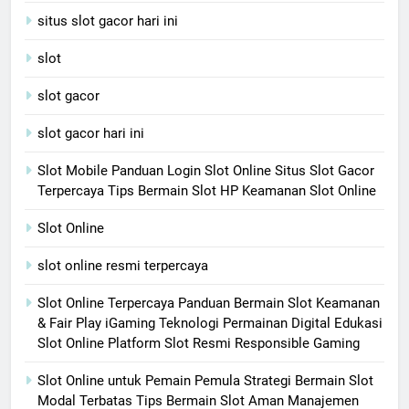
situs slot gacor hari ini
slot
slot gacor
slot gacor hari ini
Slot Mobile Panduan Login Slot Online Situs Slot Gacor
Terpercaya Tips Bermain Slot HP Keamanan Slot Online
Slot Online
slot online resmi terpercaya
Slot Online Terpercaya Panduan Bermain Slot Keamanan
& Fair Play iGaming Teknologi Permainan Digital Edukasi
Slot Online Platform Slot Resmi Responsible Gaming
Slot Online untuk Pemain Pemula Strategi Bermain Slot
Modal Terbatas Tips Bermain Slot Aman Manajemen