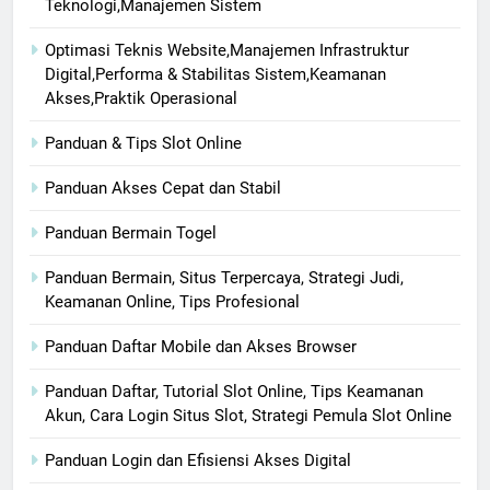
Teknologi,Manajemen Sistem
Optimasi Teknis Website,Manajemen Infrastruktur
Digital,Performa & Stabilitas Sistem,Keamanan
Akses,Praktik Operasional
Panduan & Tips Slot Online
Panduan Akses Cepat dan Stabil
Panduan Bermain Togel
Panduan Bermain, Situs Terpercaya, Strategi Judi,
Keamanan Online, Tips Profesional
Panduan Daftar Mobile dan Akses Browser
Panduan Daftar, Tutorial Slot Online, Tips Keamanan
Akun, Cara Login Situs Slot, Strategi Pemula Slot Online
Panduan Login dan Efisiensi Akses Digital