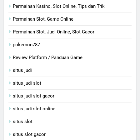
Permainan Kasino, Slot Online, Tips dan Trik
Permainan Slot, Game Online
Permainan Slot, Judi Online, Slot Gacor
pokemon787
Review Platform / Panduan Game
situs judi
situs judi slot
situs judi slot gacor
situs judi slot online
situs slot
situs slot gacor