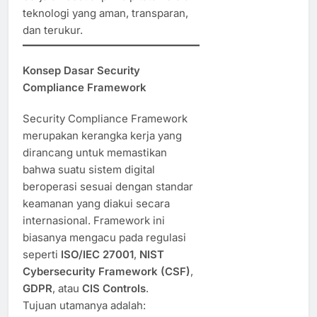
teknologi yang aman, transparan,
dan terukur.
Konsep Dasar Security
Compliance Framework
Security Compliance Framework
merupakan kerangka kerja yang
dirancang untuk memastikan
bahwa suatu sistem digital
beroperasi sesuai dengan standar
keamanan yang diakui secara
internasional. Framework ini
biasanya mengacu pada regulasi
seperti
ISO/IEC 27001
,
NIST
Cybersecurity Framework (CSF)
,
GDPR
, atau
CIS Controls
.
Tujuan utamanya adalah: