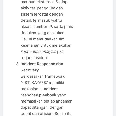
maupun eksternal. Setiap
aktivitas pengguna dan
sistem tercatat dengan
detail, termasuk waktu
akses, sumber IP, serta jenis
tindakan yang dilakukan.
Hal ini memudahkan tim
keamanan untuk melakukan
root cause analysis
jika
terjadi insiden.
Incident Response dan
Recovery
Berdasarkan framework
NIST, KAYA787 memiliki
mekanisme
incident
response playbook
yang
memastikan setiap ancaman
dapat ditangani dengan
cepat dan efisien. Selain itu,