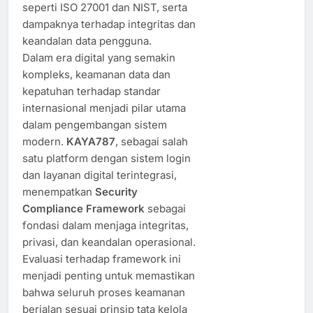
seperti ISO 27001 dan NIST, serta
dampaknya terhadap integritas dan
keandalan data pengguna.
Dalam era digital yang semakin
kompleks, keamanan data dan
kepatuhan terhadap standar
internasional menjadi pilar utama
dalam pengembangan sistem
modern.
KAYA787
, sebagai salah
satu platform dengan sistem login
dan layanan digital terintegrasi,
menempatkan
Security
Compliance Framework
sebagai
fondasi dalam menjaga integritas,
privasi, dan keandalan operasional.
Evaluasi terhadap framework ini
menjadi penting untuk memastikan
bahwa seluruh proses keamanan
berjalan sesuai prinsip tata kelola