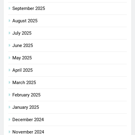
September 2025
August 2025
July 2025
June 2025
May 2025
April 2025
March 2025
February 2025
January 2025
December 2024
November 2024