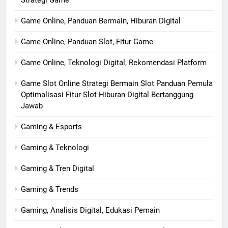
Game Online, Panduan Bermain, Hiburan Digital
Game Online, Panduan Slot, Fitur Game
Game Online, Teknologi Digital, Rekomendasi Platform
Game Slot Online Strategi Bermain Slot Panduan Pemula
Optimalisasi Fitur Slot Hiburan Digital Bertanggung
Jawab
Gaming & Esports
Gaming & Teknologi
Gaming & Tren Digital
Gaming & Trends
Gaming, Analisis Digital, Edukasi Pemain