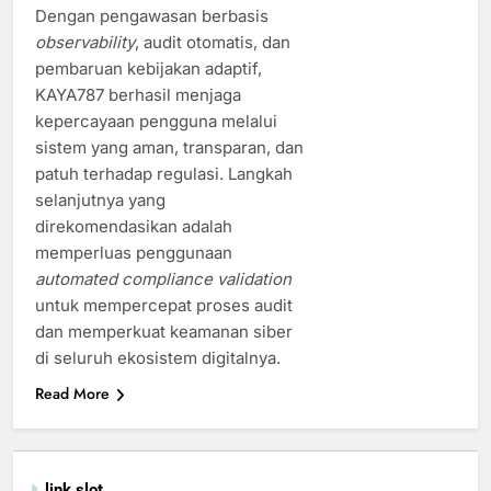
Dengan pengawasan berbasis
observability
, audit otomatis, dan
pembaruan kebijakan adaptif,
KAYA787 berhasil menjaga
kepercayaan pengguna melalui
sistem yang aman, transparan, dan
patuh terhadap regulasi. Langkah
selanjutnya yang
direkomendasikan adalah
memperluas penggunaan
automated compliance validation
untuk mempercepat proses audit
dan memperkuat keamanan siber
di seluruh ekosistem digitalnya.
Read More
link slot