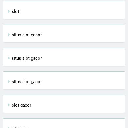
slot
situs slot gacor
situs slot gacor
situs slot gacor
slot gacor