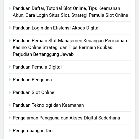
Panduan Daftar, Tutorial Slot Online, Tips Keamanan
Akun, Cara Login Situs Slot, Strategi Pemula Slot Online
Panduan Login dan Efisiensi Akses Digital
Panduan Pemain Slot Manajemen Keuangan Permainan
Kasino Online Strategi dan Tips Bermain Edukasi
Perjudian Bertanggung Jawab
Panduan Pemula Digital
Panduan Pengguna
Panduan Slot Online
Panduan Teknologi dan Keamanan
Pengalaman Pengguna dan Akses Digital Sederhana
Pengembangan Diri