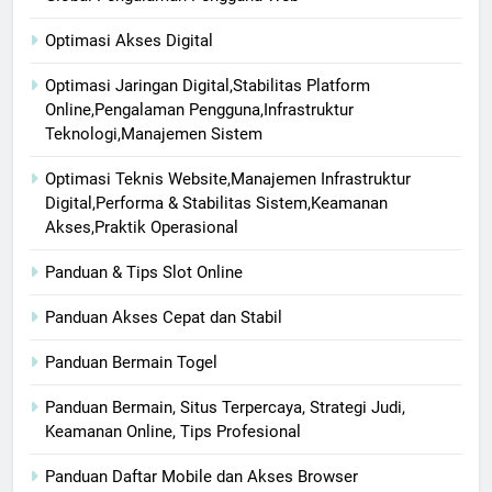
Optimasi Akses Digital
Optimasi Jaringan Digital,Stabilitas Platform
Online,Pengalaman Pengguna,Infrastruktur
Teknologi,Manajemen Sistem
Optimasi Teknis Website,Manajemen Infrastruktur
Digital,Performa & Stabilitas Sistem,Keamanan
Akses,Praktik Operasional
Panduan & Tips Slot Online
Panduan Akses Cepat dan Stabil
Panduan Bermain Togel
Panduan Bermain, Situs Terpercaya, Strategi Judi,
Keamanan Online, Tips Profesional
Panduan Daftar Mobile dan Akses Browser