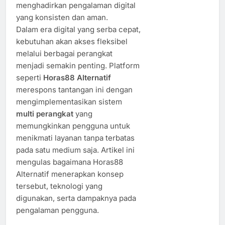
menghadirkan pengalaman digital
yang konsisten dan aman.
Dalam era digital yang serba cepat,
kebutuhan akan akses fleksibel
melalui berbagai perangkat
menjadi semakin penting. Platform
seperti
Horas88 Alternatif
merespons tantangan ini dengan
mengimplementasikan sistem
multi perangkat
yang
memungkinkan pengguna untuk
menikmati layanan tanpa terbatas
pada satu medium saja. Artikel ini
mengulas bagaimana Horas88
Alternatif menerapkan konsep
tersebut, teknologi yang
digunakan, serta dampaknya pada
pengalaman pengguna.