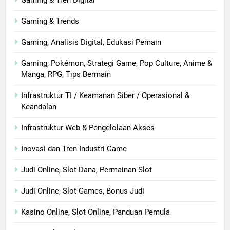
Gaming & Trends
Gaming, Analisis Digital, Edukasi Pemain
Gaming, Pokémon, Strategi Game, Pop Culture, Anime &
Manga, RPG, Tips Bermain
Infrastruktur TI / Keamanan Siber / Operasional &
Keandalan
Infrastruktur Web & Pengelolaan Akses
Inovasi dan Tren Industri Game
Judi Online, Slot Dana, Permainan Slot
Judi Online, Slot Games, Bonus Judi
Kasino Online, Slot Online, Panduan Pemula