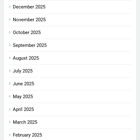
December 2025
November 2025
October 2025
September 2025
August 2025
July 2025
June 2025
May 2025
April 2025
March 2025
February 2025