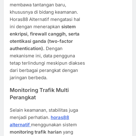
membawa tantangan baru,
khususnya di bidang keamanan.
Horas88 Alternatif mengatasi hal
ini dengan menerapkan
sistem
enkripsi, firewall canggih, serta
otentikasi ganda (two-factor
authentication).
Dengan
mekanisme ini, data pengguna
tetap terlindungi meskipun diakses
dari berbagai perangkat dengan
jaringan berbeda.
Monitoring Trafik Multi
Perangkat
Selain keamanan, stabilitas juga
menjadi perhatian.
horas88
alternatif
menggunakan sistem
monitoring trafik harian
yang