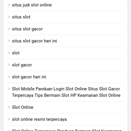
situs judi slot online
situs slot
situs slot gacor
situs slot gacor hari ini
slot
slot gacor
slot gacor hari ini
Slot Mobile Panduan Login Slot Online Situs Slot Gacor
Terpercaya Tips Bermain Slot HP Keamanan Slot Online
Slot Online
slot online resmi terpercaya