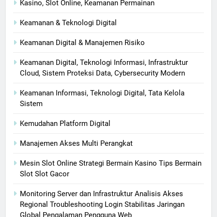
Kasino, Slot Online, Keamanan Permainan
Keamanan & Teknologi Digital
Keamanan Digital & Manajemen Risiko
Keamanan Digital, Teknologi Informasi, Infrastruktur
Cloud, Sistem Proteksi Data, Cybersecurity Modern
Keamanan Informasi, Teknologi Digital, Tata Kelola
Sistem
Kemudahan Platform Digital
Manajemen Akses Multi Perangkat
Mesin Slot Online Strategi Bermain Kasino Tips Bermain
Slot Slot Gacor
Monitoring Server dan Infrastruktur Analisis Akses
Regional Troubleshooting Login Stabilitas Jaringan
Global Pengalaman Pengguna Web