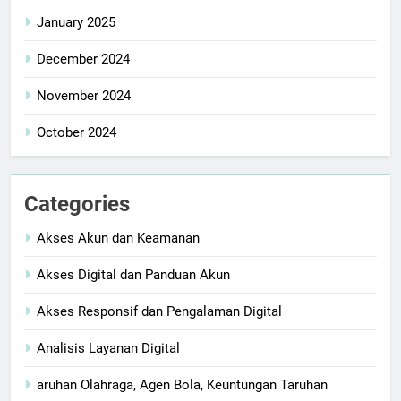
January 2025
December 2024
November 2024
October 2024
Categories
Akses Akun dan Keamanan
Akses Digital dan Panduan Akun
Akses Responsif dan Pengalaman Digital
Analisis Layanan Digital
aruhan Olahraga, Agen Bola, Keuntungan Taruhan