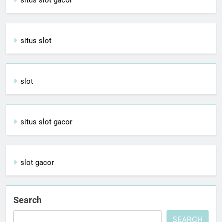
situs slot
slot
situs slot gacor
slot gacor
Search
SEARCH