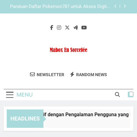
Skip
Kaya787 Link Alternatif sebagai Pilihan Akses
to
yang Responsif untuk Pengalaman Digital Lebih
Nyaman
content
LAE138 Link Alternatif dan Keunggulan Desain
yang Mudah Dioperasikan
Edwinslot Alternatif dengan Pengalaman
Pengguna yang Lebih Sederhana dan Nyaman
Panduan Daftar Pokemon787 untuk Akses Digital
yang Lebih Praktis dan Terarah
Kaya787 Link Alternatif sebagai Pilihan Akses
yang Responsif untuk Pengalaman Digital Lebih
Mabox En
Nyaman
Dapatkan Produk Kecantikan Alami Terbaik
LAE138 Link Alternatif dan Keunggulan Desain
NEWSLETTER
RANDOM NEWS
Sorcelée
yang Mudah Dioperasikan
Di Mabox En Sorcelée.
MENU
winslot Alternatif dengan Pengalaman Pengguna yang Lebih
HEADLINES
Months Ago