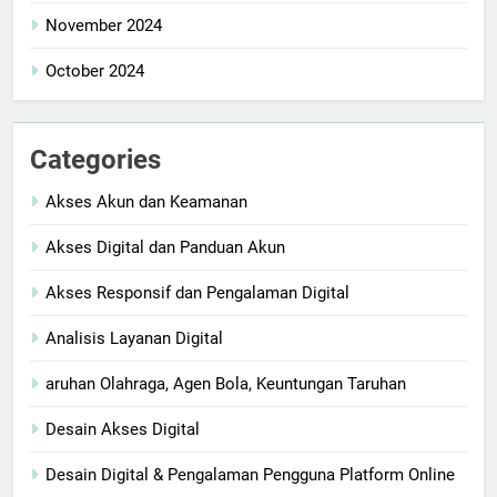
November 2024
October 2024
Categories
Akses Akun dan Keamanan
Akses Digital dan Panduan Akun
Akses Responsif dan Pengalaman Digital
Analisis Layanan Digital
aruhan Olahraga, Agen Bola, Keuntungan Taruhan
Desain Akses Digital
Desain Digital & Pengalaman Pengguna Platform Online