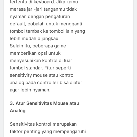
tertentu di keyboard. Jika kamu
merasa jari-jari tanganmu tidak
nyaman dengan pengaturan
default, cobalah untuk mengganti
tombol tembak ke tombol lain yang
lebih mudah dijangkau.
Selain itu, beberapa game
memberikan opsi untuk
menyesuaikan kontrol di luar
tombol standar. Fitur seperti
sensitivity mouse atau kontrol
analog pada controller bisa diatur
agar lebih nyaman.
3.
Atur Sensitivitas Mouse atau
Analog
Sensitivitas kontrol merupakan
faktor penting yang mempengaruhi