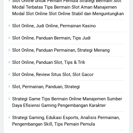
Slot Online untuk Pemain Pemula Strategi Bermain Slot
Modal Terbatas Tips Bermain Slot Aman Manajemen
Modal Slot Online Slot Online Stabil dan Menguntungkan
Slot Online, Judi Online, Permainan Kasino
Slot Online, Panduan Bermain, Tips Judi
Slot Online, Panduan Permainan, Strategi Menang
Slot Online, Panduan Slot, Tips & Trik
Slot Online, Review Situs Slot, Slot Gacor
Slot, Permainan, Panduan, Strategi
Strategi Game Tips Bermain Online Manajemen Sumber
Daya Efisiensi Gaming Pengembangan Karakter
Strategi Gaming, Edukasi Esports, Analisis Permainan,
Pengembangan Skill, Tips Pemain Pemula