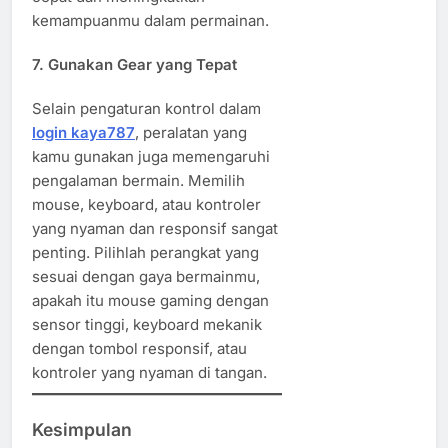
kemampuanmu dalam permainan.
7.
Gunakan Gear yang Tepat
Selain pengaturan kontrol dalam
login kaya787
, peralatan yang
kamu gunakan juga memengaruhi
pengalaman bermain. Memilih
mouse, keyboard, atau kontroler
yang nyaman dan responsif sangat
penting. Pilihlah perangkat yang
sesuai dengan gaya bermainmu,
apakah itu mouse gaming dengan
sensor tinggi, keyboard mekanik
dengan tombol responsif, atau
kontroler yang nyaman di tangan.
Kesimpulan