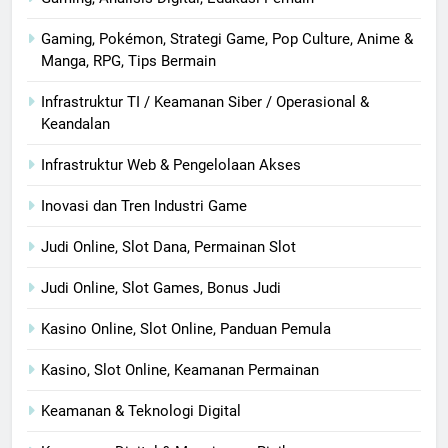
Gaming, Pokémon, Strategi Game, Pop Culture, Anime &
Manga, RPG, Tips Bermain
Infrastruktur TI / Keamanan Siber / Operasional &
Keandalan
Infrastruktur Web & Pengelolaan Akses
Inovasi dan Tren Industri Game
Judi Online, Slot Dana, Permainan Slot
Judi Online, Slot Games, Bonus Judi
Kasino Online, Slot Online, Panduan Pemula
Kasino, Slot Online, Keamanan Permainan
Keamanan & Teknologi Digital