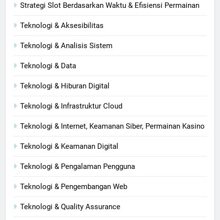
Strategi Slot Berdasarkan Waktu & Efisiensi Permainan
Teknologi & Aksesibilitas
Teknologi & Analisis Sistem
Teknologi & Data
Teknologi & Hiburan Digital
Teknologi & Infrastruktur Cloud
Teknologi & Internet, Keamanan Siber, Permainan Kasino
Teknologi & Keamanan Digital
Teknologi & Pengalaman Pengguna
Teknologi & Pengembangan Web
Teknologi & Quality Assurance