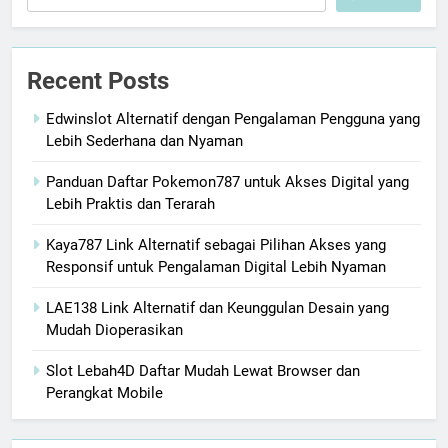
Recent Posts
Edwinslot Alternatif dengan Pengalaman Pengguna yang
Lebih Sederhana dan Nyaman
Panduan Daftar Pokemon787 untuk Akses Digital yang
Lebih Praktis dan Terarah
Kaya787 Link Alternatif sebagai Pilihan Akses yang
Responsif untuk Pengalaman Digital Lebih Nyaman
LAE138 Link Alternatif dan Keunggulan Desain yang
Mudah Dioperasikan
Slot Lebah4D Daftar Mudah Lewat Browser dan
Perangkat Mobile