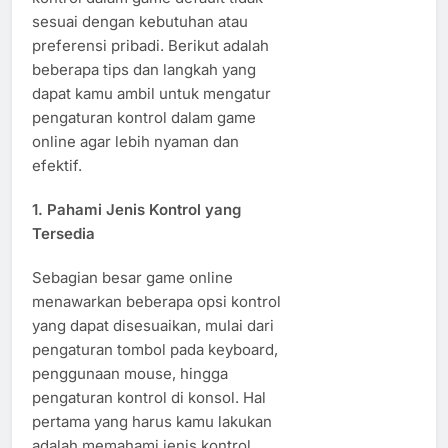
sesuai dengan kebutuhan atau
preferensi pribadi. Berikut adalah
beberapa tips dan langkah yang
dapat kamu ambil untuk mengatur
pengaturan kontrol dalam game
online agar lebih nyaman dan
efektif.
1.
Pahami Jenis Kontrol yang
Tersedia
Sebagian besar game online
menawarkan beberapa opsi kontrol
yang dapat disesuaikan, mulai dari
pengaturan tombol pada keyboard,
penggunaan mouse, hingga
pengaturan kontrol di konsol. Hal
pertama yang harus kamu lakukan
adalah memahami jenis kontrol