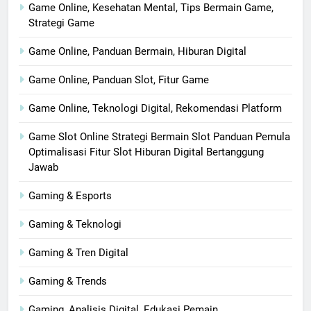
Game Online, Kesehatan Mental, Tips Bermain Game,
Strategi Game
Game Online, Panduan Bermain, Hiburan Digital
Game Online, Panduan Slot, Fitur Game
Game Online, Teknologi Digital, Rekomendasi Platform
Game Slot Online Strategi Bermain Slot Panduan Pemula
Optimalisasi Fitur Slot Hiburan Digital Bertanggung
Jawab
Gaming & Esports
Gaming & Teknologi
Gaming & Tren Digital
Gaming & Trends
Gaming, Analisis Digital, Edukasi Pemain