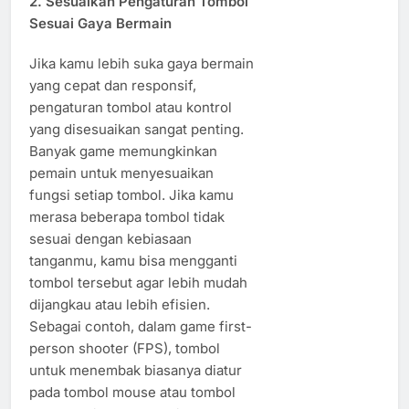
2.
Sesuaikan Pengaturan Tombol
Sesuai Gaya Bermain
Jika kamu lebih suka gaya bermain
yang cepat dan responsif,
pengaturan tombol atau kontrol
yang disesuaikan sangat penting.
Banyak game memungkinkan
pemain untuk menyesuaikan
fungsi setiap tombol. Jika kamu
merasa beberapa tombol tidak
sesuai dengan kebiasaan
tanganmu, kamu bisa mengganti
tombol tersebut agar lebih mudah
dijangkau atau lebih efisien.
Sebagai contoh, dalam game first-
person shooter (FPS), tombol
untuk menembak biasanya diatur
pada tombol mouse atau tombol