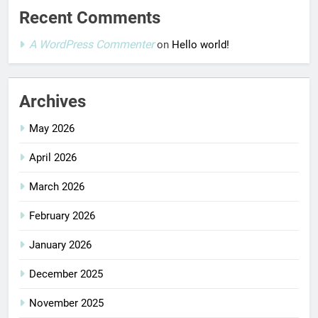
Recent Comments
A WordPress Commenter
on
Hello world!
Archives
May 2026
April 2026
March 2026
February 2026
January 2026
December 2025
November 2025