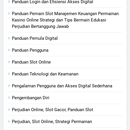
Panduan Login dan Efisiensi Akses Digital
Panduan Pemain Slot Manajemen Keuangan Permainan
Kasino Online Strategi dan Tips Bermain Edukasi
Perjudian Bertanggung Jawab
Panduan Pemula Digital
Panduan Pengguna
Panduan Slot Online
Panduan Teknologi dan Keamanan
Pengalaman Pengguna dan Akses Digital Sederhana
Pengembangan Diri
Perjudian Online, Slot Gacor, Panduan Slot
Perjudian, Slot Online, Strategi Permainan