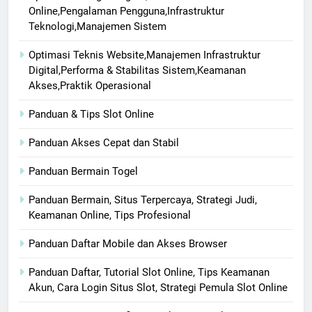
Online,Pengalaman Pengguna,Infrastruktur
Teknologi,Manajemen Sistem
Optimasi Teknis Website,Manajemen Infrastruktur
Digital,Performa & Stabilitas Sistem,Keamanan
Akses,Praktik Operasional
Panduan & Tips Slot Online
Panduan Akses Cepat dan Stabil
Panduan Bermain Togel
Panduan Bermain, Situs Terpercaya, Strategi Judi,
Keamanan Online, Tips Profesional
Panduan Daftar Mobile dan Akses Browser
Panduan Daftar, Tutorial Slot Online, Tips Keamanan
Akun, Cara Login Situs Slot, Strategi Pemula Slot Online