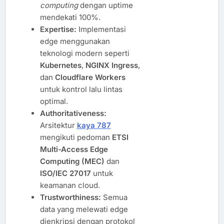
computing
dengan uptime
mendekati 100%.
Expertise:
Implementasi
edge menggunakan
teknologi modern seperti
Kubernetes
,
NGINX Ingress
,
dan
Cloudflare Workers
untuk kontrol lalu lintas
optimal.
Authoritativeness:
Arsitektur
kaya 787
mengikuti pedoman
ETSI
Multi-Access Edge
Computing (MEC)
dan
ISO/IEC 27017
untuk
keamanan cloud.
Trustworthiness:
Semua
data yang melewati edge
dienkripsi dengan protokol