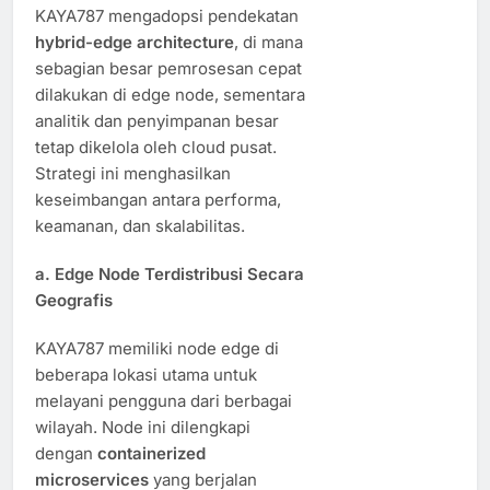
KAYA787 mengadopsi pendekatan
hybrid-edge architecture
, di mana
sebagian besar pemrosesan cepat
dilakukan di edge node, sementara
analitik dan penyimpanan besar
tetap dikelola oleh cloud pusat.
Strategi ini menghasilkan
keseimbangan antara performa,
keamanan, dan skalabilitas.
a.
Edge Node Terdistribusi Secara
Geografis
KAYA787 memiliki node edge di
beberapa lokasi utama untuk
melayani pengguna dari berbagai
wilayah. Node ini dilengkapi
dengan
containerized
microservices
yang berjalan