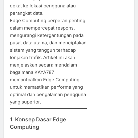
dekat ke lokasi pengguna atau
perangkat data.
Edge Computing berperan penting
dalam mempercepat respons,
mengurangi ketergantungan pada
pusat data utama, dan menciptakan
sistem yang tangguh terhadap
lonjakan trafik. Artikel ini akan
menjelaskan secara mendalam
bagaimana KAYA787
memanfaatkan Edge Computing
untuk memastikan performa yang
optimal dan pengalaman pengguna
yang superior.
1. Konsep Dasar Edge
Computing