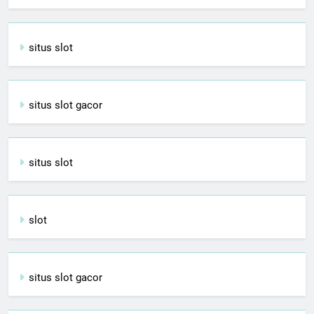
situs slot
situs slot gacor
situs slot
slot
situs slot gacor