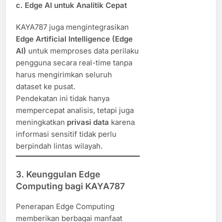
c.
Edge AI untuk Analitik Cepat
KAYA787 juga mengintegrasikan
Edge Artificial Intelligence (Edge
AI)
untuk memproses data perilaku
pengguna secara real-time tanpa
harus mengirimkan seluruh
dataset ke pusat.
Pendekatan ini tidak hanya
mempercepat analisis, tetapi juga
meningkatkan
privasi data
karena
informasi sensitif tidak perlu
berpindah lintas wilayah.
3. Keunggulan Edge
Computing bagi KAYA787
Penerapan Edge Computing
memberikan berbagai manfaat