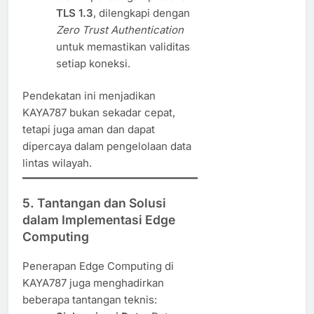
TLS 1.3
, dilengkapi dengan
Zero Trust Authentication
untuk memastikan validitas
setiap koneksi.
Pendekatan ini menjadikan
KAYA787 bukan sekadar cepat,
tetapi juga aman dan dapat
dipercaya dalam pengelolaan data
lintas wilayah.
5. Tantangan dan Solusi
dalam Implementasi Edge
Computing
Penerapan Edge Computing di
KAYA787 juga menghadirkan
beberapa tantangan teknis: