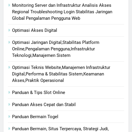
Monitoring Server dan Infrastruktur Analisis Akses
Regional Troubleshooting Login Stabilitas Jaringan
Global Pengalaman Pengguna Web
Optimasi Akses Digital
Optimasi Jaringan Digital,Stabilitas Platform
Online,Pengalaman Pengguna,Infrastruktur
Teknologi,Manajemen Sistem
Optimasi Teknis Website,Manajemen Infrastruktur
Digital,Performa & Stabilitas Sistem,Keamanan
Akses,Praktik Operasional
Panduan & Tips Slot Online
Panduan Akses Cepat dan Stabil
Panduan Bermain Togel
Panduan Bermain, Situs Terpercaya, Strategi Judi,