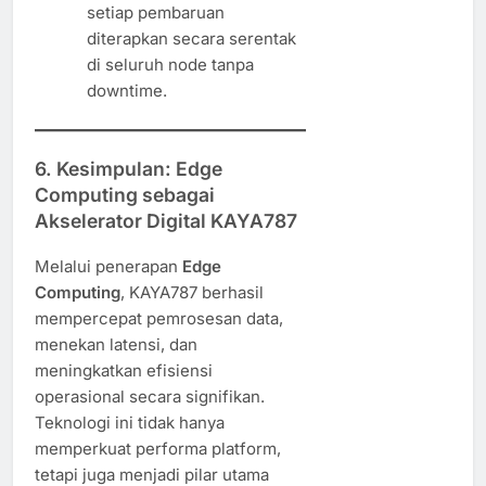
setiap pembaruan
diterapkan secara serentak
di seluruh node tanpa
downtime.
6. Kesimpulan: Edge
Computing sebagai
Akselerator Digital KAYA787
Melalui penerapan
Edge
Computing
, KAYA787 berhasil
mempercepat pemrosesan data,
menekan latensi, dan
meningkatkan efisiensi
operasional secara signifikan.
Teknologi ini tidak hanya
memperkuat performa platform,
tetapi juga menjadi pilar utama