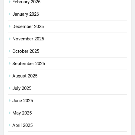
February 2026
January 2026
December 2025
November 2025
October 2025
September 2025
August 2025
July 2025
June 2025
May 2025
April 2025