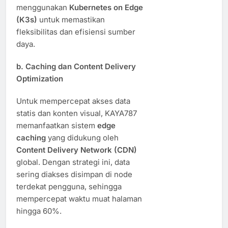
menggunakan
Kubernetes on Edge
(K3s)
untuk memastikan
fleksibilitas dan efisiensi sumber
daya.
b.
Caching dan Content Delivery
Optimization
Untuk mempercepat akses data
statis dan konten visual, KAYA787
memanfaatkan sistem
edge
caching
yang didukung oleh
Content Delivery Network (CDN)
global. Dengan strategi ini, data
sering diakses disimpan di node
terdekat pengguna, sehingga
mempercepat waktu muat halaman
hingga 60%.