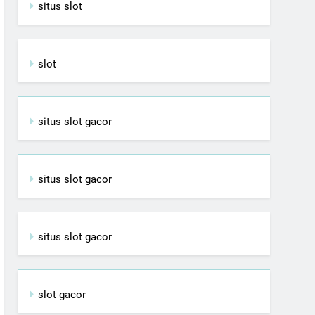
situs slot
slot
situs slot gacor
situs slot gacor
situs slot gacor
slot gacor