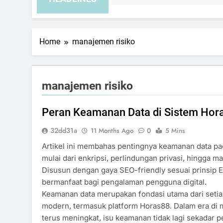
Home
manajemen risiko
manajemen risiko
Peran Keamanan Data di Sistem Hor
32dd31a
11 Months Ago
0
5 Mins
Artikel ini membahas pentingnya keamanan data pa
mulai dari enkripsi, perlindungan privasi, hingga m
Disusun dengan gaya SEO-friendly sesuai prinsip 
bermanfaat bagi pengalaman pengguna digital.
Keamanan data merupakan fondasi utama dari setiap
modern, termasuk platform Horas88. Dalam era di ma
terus meningkat, isu keamanan tidak lagi sekadar p