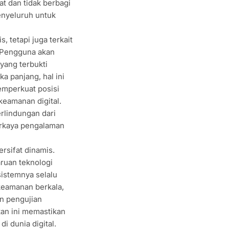
t dan tidak berbagi
menyeluruh untuk
 tetapi juga terkait
 Pengguna akan
yang terbukti
a panjang, hal ini
emperkuat posisi
eamanan digital.
rlindungan dari
erkaya pengalaman
rsifat dinamis.
ruan teknologi
sistemnya selalu
keamanan berkala,
n pengujian
tan ini memastikan
i dunia digital.