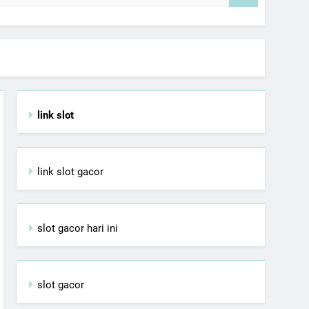
link slot
link slot gacor
slot gacor hari ini
slot gacor