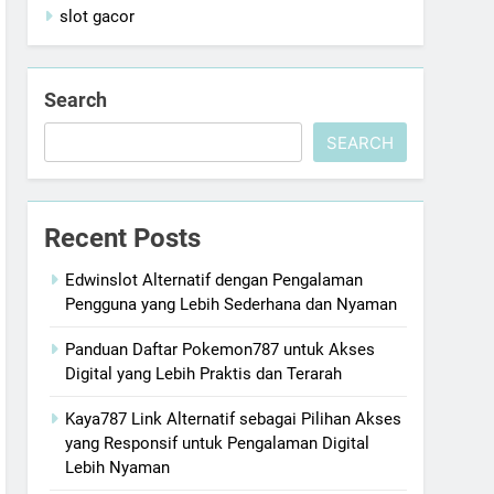
slot gacor
Search
SEARCH
Recent Posts
Edwinslot Alternatif dengan Pengalaman
Pengguna yang Lebih Sederhana dan Nyaman
Panduan Daftar Pokemon787 untuk Akses
Digital yang Lebih Praktis dan Terarah
Kaya787 Link Alternatif sebagai Pilihan Akses
yang Responsif untuk Pengalaman Digital
Lebih Nyaman