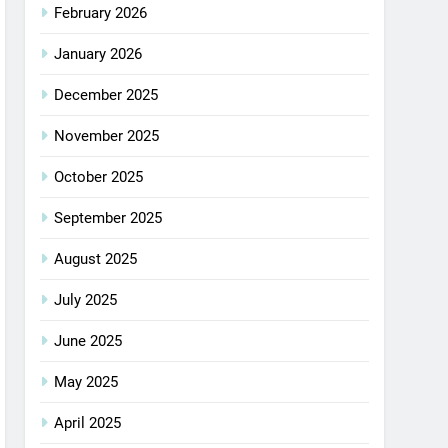
February 2026
January 2026
December 2025
November 2025
October 2025
September 2025
August 2025
July 2025
June 2025
May 2025
April 2025