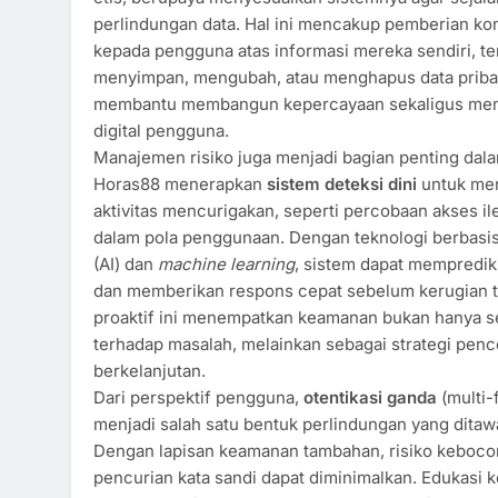
perlindungan data. Hal ini mencakup pemberian kon
kepada pengguna atas informasi mereka sendiri, te
menyimpan, mengubah, atau menghapus data pribadi
membantu membangun kepercayaan sekaligus menin
digital pengguna.
Manajemen risiko juga menjadi bagian penting dal
Horas88 menerapkan
sistem deteksi dini
untuk men
aktivitas mencurigakan, seperti percobaan akses il
dalam pola penggunaan. Dengan teknologi berbasi
(AI) dan
machine learning
, sistem dapat mempredik
dan memberikan respons cepat sebelum kerugian t
proaktif ini menempatkan keamanan bukan hanya se
terhadap masalah, melainkan sebagai strategi pen
berkelanjutan.
Dari perspektif pengguna,
otentikasi ganda
(multi-
menjadi salah satu bentuk perlindungan yang dita
Dengan lapisan keamanan tambahan, risiko kebocor
pencurian kata sandi dapat diminimalkan. Edukasi