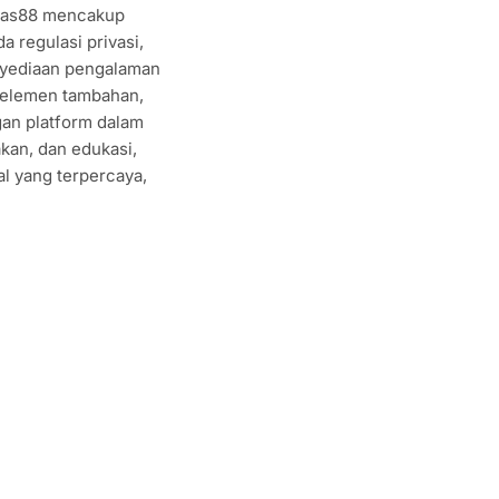
oras88 mencakup
a regulasi privasi,
nyediaan pengalaman
 elemen tambahan,
an platform dalam
kan, dan edukasi,
l yang terpercaya,