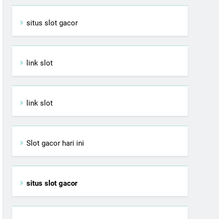
situs slot gacor
link slot
link slot
Slot gacor hari ini
situs slot gacor