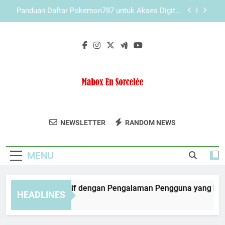
Skip
Kaya787 Link Alternatif sebagai Pilihan Akses
to
yang Responsif untuk Pengalaman Digital Lebih
Nyaman
content
LAE138 Link Alternatif dan Keunggulan Desain
yang Mudah Dioperasikan
Edwinslot Alternatif dengan Pengalaman
Pengguna yang Lebih Sederhana dan Nyaman
Panduan Daftar Pokemon787 untuk Akses Digital
yang Lebih Praktis dan Terarah
Kaya787 Link Alternatif sebagai Pilihan Akses
yang Responsif untuk Pengalaman Digital Lebih
Mabox En
Nyaman
Dapatkan Produk Kecantikan Alami Terbaik
LAE138 Link Alternatif dan Keunggulan Desain
NEWSLETTER
RANDOM NEWS
Sorcelée
yang Mudah Dioperasikan
Di Mabox En Sorcelée.
MENU
winslot Alternatif dengan Pengalaman Pengguna yang Lebih
HEADLINES
Months Ago