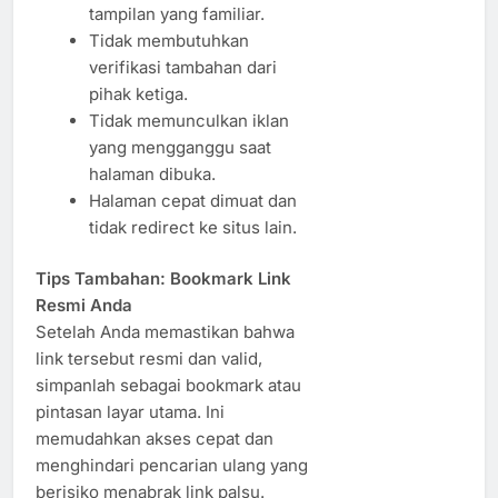
tampilan yang familiar.
Tidak membutuhkan
verifikasi tambahan dari
pihak ketiga.
Tidak memunculkan iklan
yang mengganggu saat
halaman dibuka.
Halaman cepat dimuat dan
tidak redirect ke situs lain.
Tips Tambahan: Bookmark Link
Resmi Anda
Setelah Anda memastikan bahwa
link tersebut resmi dan valid,
simpanlah sebagai bookmark atau
pintasan layar utama. Ini
memudahkan akses cepat dan
menghindari pencarian ulang yang
berisiko menabrak link palsu.