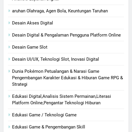
aruhan Olahraga, Agen Bola, Keuntungan Taruhan
Desain Akses Digital
Desain Digital & Pengalaman Pengguna Platform Online
Desain Game Slot
Desain UI/UX, Teknologi Slot, Inovasi Digital
Dunia Pokémon Petualangan & Narasi Game
Pengembangan Karakter Edukasi & Hiburan Game RPG &
Strategi
Edukasi Digital,Analisis Sistem Permainan,Literasi
Platform Online,Pengantar Teknologi Hiburan
Edukasi Game / Teknologi Game
Edukasi Game & Pengembangan Skill