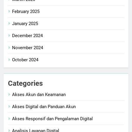
February 2025
January 2025
December 2024
November 2024
October 2024
Categories
Akses Akun dan Keamanan
Akses Digital dan Panduan Akun
Akses Responsif dan Pengalaman Digital
Analisis Layanan Digital