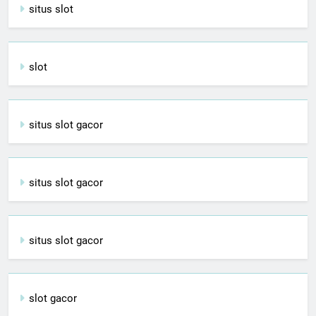
situs slot
slot
situs slot gacor
situs slot gacor
situs slot gacor
slot gacor