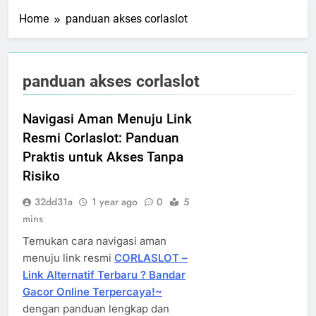
Home
panduan akses corlaslot
panduan akses corlaslot
Navigasi Aman Menuju Link
Resmi Corlaslot: Panduan
Praktis untuk Akses Tanpa
Risiko
32dd31a
1 year ago
0
5
mins
Temukan cara navigasi aman
menuju link resmi
CORLASLOT –
Link Alternatif Terbaru ? Bandar
Gacor Online Terpercaya!~
dengan panduan lengkap dan