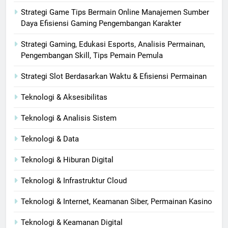
Strategi Game Tips Bermain Online Manajemen Sumber
Daya Efisiensi Gaming Pengembangan Karakter
Strategi Gaming, Edukasi Esports, Analisis Permainan,
Pengembangan Skill, Tips Pemain Pemula
Strategi Slot Berdasarkan Waktu & Efisiensi Permainan
Teknologi & Aksesibilitas
Teknologi & Analisis Sistem
Teknologi & Data
Teknologi & Hiburan Digital
Teknologi & Infrastruktur Cloud
Teknologi & Internet, Keamanan Siber, Permainan Kasino
Teknologi & Keamanan Digital