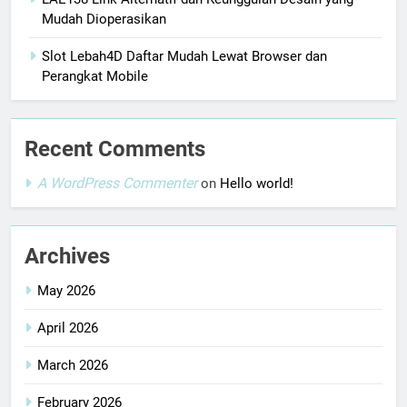
Mudah Dioperasikan
Slot Lebah4D Daftar Mudah Lewat Browser dan
Perangkat Mobile
Recent Comments
A WordPress Commenter
on
Hello world!
Archives
May 2026
April 2026
March 2026
February 2026