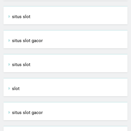
situs slot
situs slot gacor
situs slot
slot
situs slot gacor