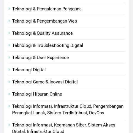
Teknologi & Pengalaman Pengguna
Teknologi & Pengembangan Web
Teknologi & Quality Assurance
Teknologi & Troubleshooting Digital
Teknologi & User Experience
Teknologi Digital
Teknologi Game & Inovasi Digital
Teknologi Hiburan Online
Teknologi Informasi, Infrastruktur Cloud, Pengembangan
Perangkat Lunak, Sistem Terdistribusi, DevOps
Teknologi Informasi, Keamanan Siber, Sistem Akses
Digital, Infrastruktur Cloud