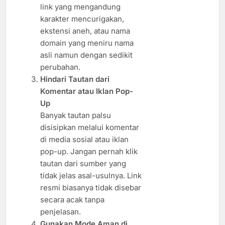
link yang mengandung
karakter mencurigakan,
ekstensi aneh, atau nama
domain yang meniru nama
asli namun dengan sedikit
perubahan.
Hindari Tautan dari
Komentar atau Iklan Pop-
Up
Banyak tautan palsu
disisipkan melalui komentar
di media sosial atau iklan
pop-up. Jangan pernah klik
tautan dari sumber yang
tidak jelas asal-usulnya. Link
resmi biasanya tidak disebar
secara acak tanpa
penjelasan.
Gunakan Mode Aman di