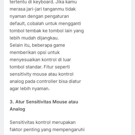
tertentu di keyboard. Jika kamu
merasa jari-jari tanganmu tidak
nyaman dengan pengaturan
default, cobalah untuk mengganti
tombol tembak ke tombol lain yang
lebih mudah dijangkau.
Selain itu, beberapa game
memberikan opsi untuk
menyesuaikan kontrol di luar
tombol standar. Fitur seperti
sensitivity mouse atau kontrol
analog pada controller bisa diatur
agar lebih nyaman.
3.
Atur Sensitivitas Mouse atau
Analog
Sensitivitas kontrol merupakan
faktor penting yang mempengaruhi