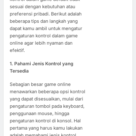
sesuai dengan kebutuhan atau
preferensi pribadi. Berikut adalah
beberapa tips dan langkah yang
dapat kamu ambil untuk mengatur
pengaturan kontrol dalam game
online agar lebih nyaman dan
efektif.
1.
Pahami Jenis Kontrol yang
Tersedia
Sebagian besar game online
menawarkan beberapa opsi kontrol
yang dapat disesuaikan, mulai dari
pengaturan tombol pada keyboard,
penggunaan mouse, hingga
pengaturan kontrol di konsol. Hal
pertama yang harus kamu lakukan
adalah memahami jenis kontrol