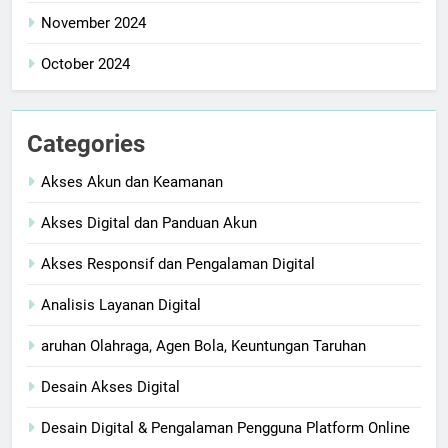
November 2024
October 2024
Categories
Akses Akun dan Keamanan
Akses Digital dan Panduan Akun
Akses Responsif dan Pengalaman Digital
Analisis Layanan Digital
aruhan Olahraga, Agen Bola, Keuntungan Taruhan
Desain Akses Digital
Desain Digital & Pengalaman Pengguna Platform Online