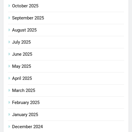
October 2025
September 2025
August 2025
July 2025
June 2025
May 2025
April 2025
March 2025
February 2025
January 2025
December 2024