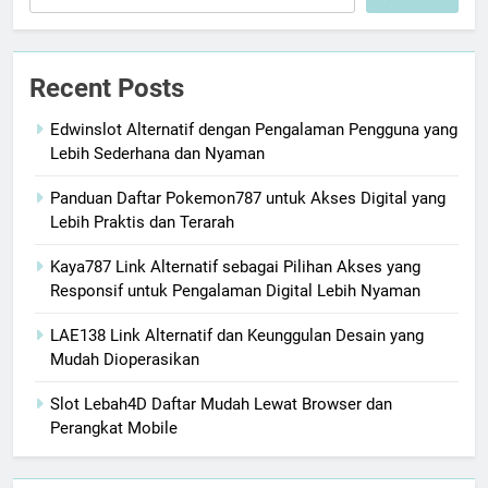
Recent Posts
Edwinslot Alternatif dengan Pengalaman Pengguna yang
Lebih Sederhana dan Nyaman
Panduan Daftar Pokemon787 untuk Akses Digital yang
Lebih Praktis dan Terarah
Kaya787 Link Alternatif sebagai Pilihan Akses yang
Responsif untuk Pengalaman Digital Lebih Nyaman
LAE138 Link Alternatif dan Keunggulan Desain yang
Mudah Dioperasikan
Slot Lebah4D Daftar Mudah Lewat Browser dan
Perangkat Mobile