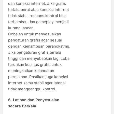
dan koneksi internet. Jika grafis
terlalu berat atau koneksi internet
tidak stabil, respons kontrol bisa
terhambat, dan gameplay menjadi
kurang lancar.
Cobalah untuk menyesuaikan
pengaturan grafis agar sesuai
dengan kemampuan perangkatmu.
Jika pengaturan grafis terlalu
tinggi dan menyebabkan lag, coba
turunkan kualitas grafis untuk
meningkatkan kelancaran
permainan. Pastikan juga koneksi
internet kamu stabil agar latensi
tidak mengganggu kontrol.
6.
Latihan dan Penyesuaian
secara Berkala