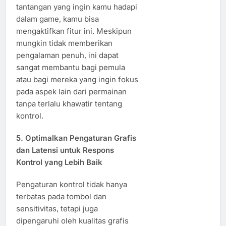
tantangan yang ingin kamu hadapi
dalam game, kamu bisa
mengaktifkan fitur ini. Meskipun
mungkin tidak memberikan
pengalaman penuh, ini dapat
sangat membantu bagi pemula
atau bagi mereka yang ingin fokus
pada aspek lain dari permainan
tanpa terlalu khawatir tentang
kontrol.
5.
Optimalkan Pengaturan Grafis
dan Latensi untuk Respons
Kontrol yang Lebih Baik
Pengaturan kontrol tidak hanya
terbatas pada tombol dan
sensitivitas, tetapi juga
dipengaruhi oleh kualitas grafis