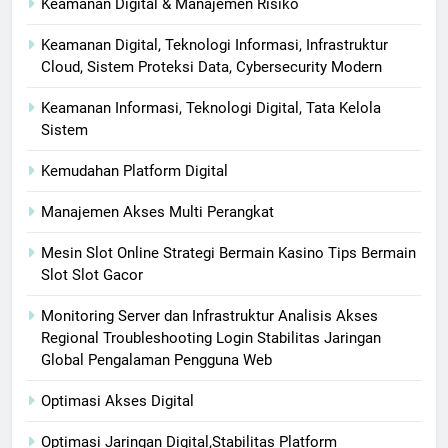
Keamanan Digital & Manajemen Risiko
Keamanan Digital, Teknologi Informasi, Infrastruktur
Cloud, Sistem Proteksi Data, Cybersecurity Modern
Keamanan Informasi, Teknologi Digital, Tata Kelola
Sistem
Kemudahan Platform Digital
Manajemen Akses Multi Perangkat
Mesin Slot Online Strategi Bermain Kasino Tips Bermain
Slot Slot Gacor
Monitoring Server dan Infrastruktur Analisis Akses
Regional Troubleshooting Login Stabilitas Jaringan
Global Pengalaman Pengguna Web
Optimasi Akses Digital
Optimasi Jaringan Digital,Stabilitas Platform