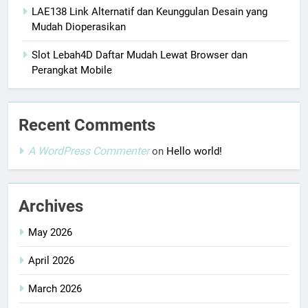
LAE138 Link Alternatif dan Keunggulan Desain yang
Mudah Dioperasikan
Slot Lebah4D Daftar Mudah Lewat Browser dan
Perangkat Mobile
Recent Comments
A WordPress Commenter
on
Hello world!
Archives
May 2026
April 2026
March 2026