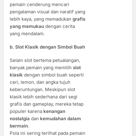
pemain cenderung mencari
pengalaman visual dan naratif yang
lebih kaya, yang memadukan
grafis
yang memukau
dengan cerita
yang mendalam.
b. Slot Klasik dengan Simbol Buah
Selain slot bertema petualangan,
banyak pemain yang memilih
slot
klasik
dengan simbol buah seperti
ceri, lemon, dan angka tujuh
keberuntungan. Meskipun slot
klasik lebih sederhana dari segi
grafis dan gameplay, mereka tetap
populer karena
kenangan
nostalgia
dan
kemudahan dalam
bermain
.
Pola ini sering terlihat pada pemain