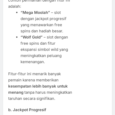
contoh permainan dengan fitur ini
adalah:
“Mega Moolah”
– slot
dengan jackpot progresif
yang menawarkan free
spins dan hadiah besar.
“Wolf Gold”
– slot dengan
free spins dan fitur
ekspansi simbol wild yang
meningkatkan peluang
kemenangan.
Fitur-fitur ini menarik banyak
pemain karena memberikan
kesempatan lebih banyak untuk
menang
tanpa harus meningkatkan
taruhan secara signifikan.
b. Jackpot Progresif