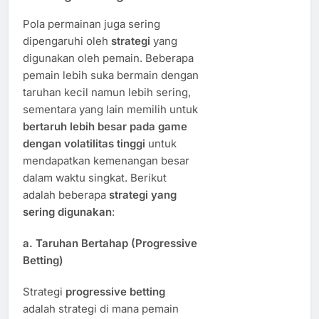
Pola permainan juga sering
dipengaruhi oleh
strategi
yang
digunakan oleh pemain. Beberapa
pemain lebih suka bermain dengan
taruhan kecil namun lebih sering,
sementara yang lain memilih untuk
bertaruh lebih besar pada game
dengan volatilitas tinggi
untuk
mendapatkan kemenangan besar
dalam waktu singkat. Berikut
adalah beberapa
strategi yang
sering digunakan
:
a. Taruhan Bertahap (Progressive
Betting)
Strategi
progressive betting
adalah strategi di mana pemain