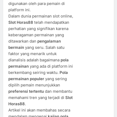
digunakan oleh para pemain di
platform ini.
Dalam dunia permainan slot online,
Slot Horas88
telah mendapatkan
perhatian yang signifikan karena
keberagaman permainan yang
ditawarkan dan
pengalaman
bermain
yang seru. Salah satu
faktor yang menarik untuk
dianalisis adalah bagaimana
pola
permainan
yang ada di platform ini
berkembang seiring waktu.
Pola
permainan populer
yang sering
dipilih pemain menunjukkan
preferensi tertentu
dan membantu
memahami tren yang terjadi di
Slot
Horas88
.
Artikel ini akan membahas secara
mendalam mengenai
kajian pola