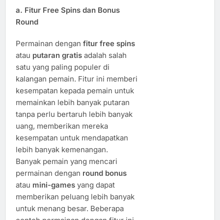
a. Fitur Free Spins dan Bonus
Round
Permainan dengan
fitur free spins
atau
putaran gratis
adalah salah
satu yang paling populer di
kalangan pemain. Fitur ini memberi
kesempatan kepada pemain untuk
memainkan lebih banyak putaran
tanpa perlu bertaruh lebih banyak
uang, memberikan mereka
kesempatan untuk mendapatkan
lebih banyak kemenangan.
Banyak pemain yang mencari
permainan dengan
round bonus
atau
mini-games
yang dapat
memberikan peluang lebih banyak
untuk menang besar. Beberapa