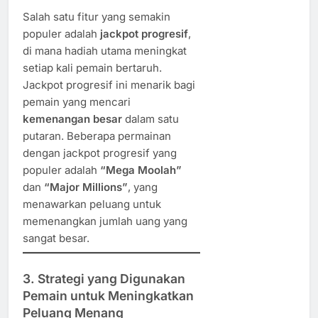
Salah satu fitur yang semakin
populer adalah
jackpot progresif
,
di mana hadiah utama meningkat
setiap kali pemain bertaruh.
Jackpot progresif ini menarik bagi
pemain yang mencari
kemenangan besar
dalam satu
putaran. Beberapa permainan
dengan jackpot progresif yang
populer adalah
“Mega Moolah”
dan
“Major Millions”
, yang
menawarkan peluang untuk
memenangkan jumlah uang yang
sangat besar.
3.
Strategi yang Digunakan
Pemain untuk Meningkatkan
Peluang Menang