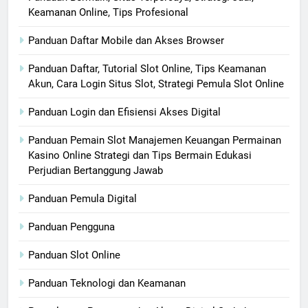
Keamanan Online, Tips Profesional
Panduan Daftar Mobile dan Akses Browser
Panduan Daftar, Tutorial Slot Online, Tips Keamanan
Akun, Cara Login Situs Slot, Strategi Pemula Slot Online
Panduan Login dan Efisiensi Akses Digital
Panduan Pemain Slot Manajemen Keuangan Permainan
Kasino Online Strategi dan Tips Bermain Edukasi
Perjudian Bertanggung Jawab
Panduan Pemula Digital
Panduan Pengguna
Panduan Slot Online
Panduan Teknologi dan Keamanan