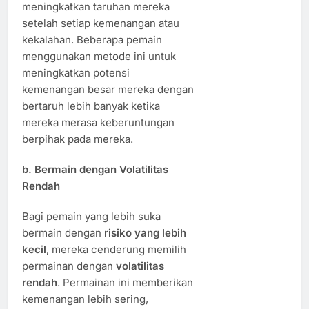
meningkatkan taruhan mereka
setelah setiap kemenangan atau
kekalahan. Beberapa pemain
menggunakan metode ini untuk
meningkatkan potensi
kemenangan besar mereka dengan
bertaruh lebih banyak ketika
mereka merasa keberuntungan
berpihak pada mereka.
b. Bermain dengan Volatilitas
Rendah
Bagi pemain yang lebih suka
bermain dengan
risiko yang lebih
kecil
, mereka cenderung memilih
permainan dengan
volatilitas
rendah
. Permainan ini memberikan
kemenangan lebih sering,