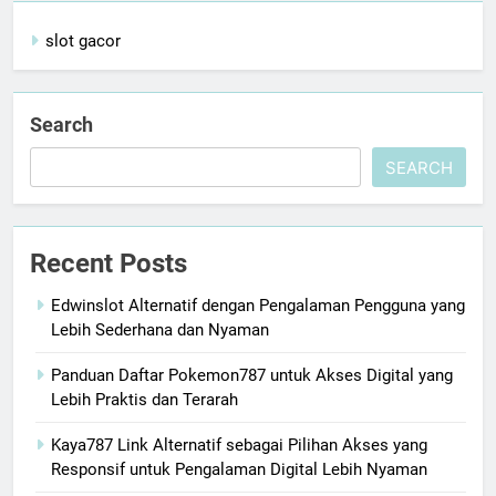
slot gacor
Search
SEARCH
Recent Posts
Edwinslot Alternatif dengan Pengalaman Pengguna yang
Lebih Sederhana dan Nyaman
Panduan Daftar Pokemon787 untuk Akses Digital yang
Lebih Praktis dan Terarah
Kaya787 Link Alternatif sebagai Pilihan Akses yang
Responsif untuk Pengalaman Digital Lebih Nyaman