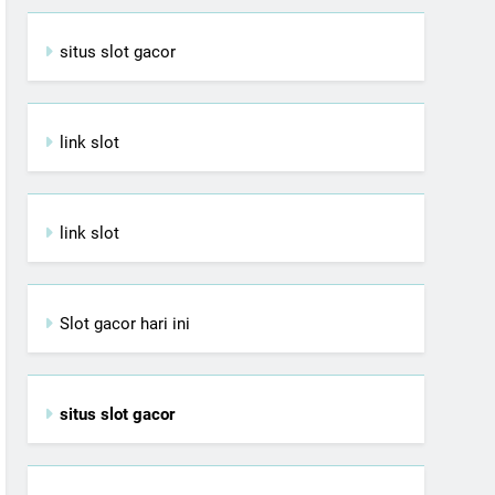
situs slot gacor
link slot
link slot
Slot gacor hari ini
situs slot gacor