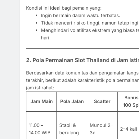
Kondisi ini ideal bagi pemain yang:
Ingin bermain dalam waktu terbatas.
Tidak mencari risiko tinggi, namun tetap ingi
Menghindari volatilitas ekstrem yang biasa 
hari.
2. Pola Permainan Slot Thailand di Jam Isti
Berdasarkan data komunitas dan pengamatan langs
terakhir, berikut adalah karakteristik pola permainan
jam istirahat:
Bonus 
Jam Main
Pola Jalan
Scatter
100 Sp
11.00 –
Stabil &
Muncul 2–
2–4 kali
14.00 WIB
berulang
3x