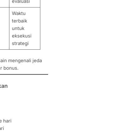
evaluasi
Waktu
terbaik
untuk
eksekusi
strategi
in mengenali jeda
r bonus.
kan
e hari
ri