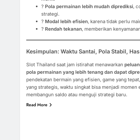
?
Pola permainan lebih mudah diprediksi
, c
strategi.
?
Modal lebih efisien
, karena tidak perlu mai
?
Rendah tekanan
, memberikan kenyamanan
Kesimpulan: Waktu Santai, Pola Stabil, Has
Slot Thailand saat jam istirahat menawarkan
peluan
pola permainan yang lebih tenang dan dapat dipre
pendekatan bermain yang efisien, game yang tepat
yang strategis, waktu singkat bisa menjadi momen
membangun saldo atau menguji strategi baru.
Read More