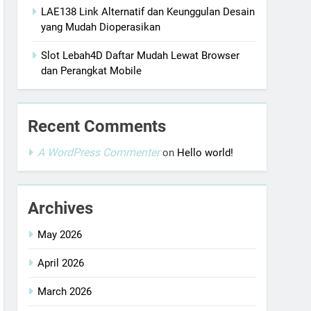
LAE138 Link Alternatif dan Keunggulan Desain
yang Mudah Dioperasikan
Slot Lebah4D Daftar Mudah Lewat Browser
dan Perangkat Mobile
Recent Comments
A WordPress Commenter
on
Hello world!
Archives
May 2026
April 2026
March 2026