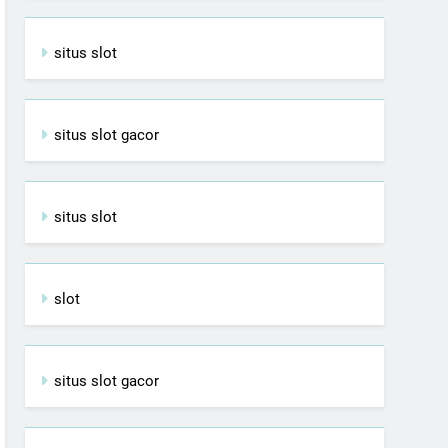
situs slot
situs slot gacor
situs slot
slot
situs slot gacor