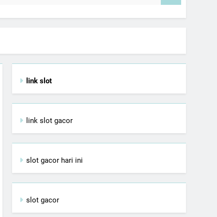
link slot
link slot gacor
slot gacor hari ini
slot gacor