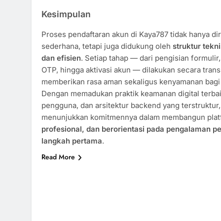
Kesimpulan
Proses pendaftaran akun di Kaya787 tidak hanya dir
sederhana, tetapi juga didukung oleh
struktur tekn
dan efisien
. Setiap tahap — dari pengisian formulir,
OTP, hingga aktivasi akun — dilakukan secara trans
memberikan rasa aman sekaligus kenyamanan bagi
Dengan memadukan praktik keamanan digital terba
pengguna, dan arsitektur backend yang terstruktur
menunjukkan komitmennya dalam membangun plat
profesional, dan berorientasi pada pengalaman p
langkah pertama
.
Read More