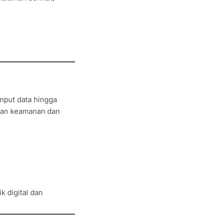
input data hingga
han keamanan dan
k digital dan