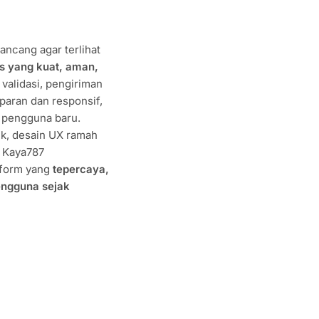
ancang agar terlihat
is yang kuat, aman,
 validasi, pengiriman
paran dan responsif,
 pengguna baru.
ik, desain UX ramah
, Kaya787
form yang
tepercaya,
engguna sejak