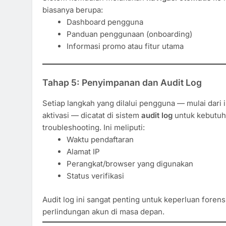
biasanya berupa:
Dashboard pengguna
Panduan penggunaan (onboarding)
Informasi promo atau fitur utama
Tahap 5: Penyimpanan dan Audit Log
Setiap langkah yang dilalui pengguna — mulai dari 
aktivasi — dicatat di sistem
audit log
untuk kebutu
troubleshooting. Ini meliputi:
Waktu pendaftaran
Alamat IP
Perangkat/browser yang digunakan
Status verifikasi
Audit log ini sangat penting untuk keperluan forensi
perlindungan akun di masa depan.