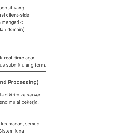
ponsif yang
asi client-side
a mengetik:
dan domain)
k real-time
agar
us submit ulang form.
end Processing)
a dikirim ke server
kend mulai bekerja.
si keamanan, semua
Sistem juga