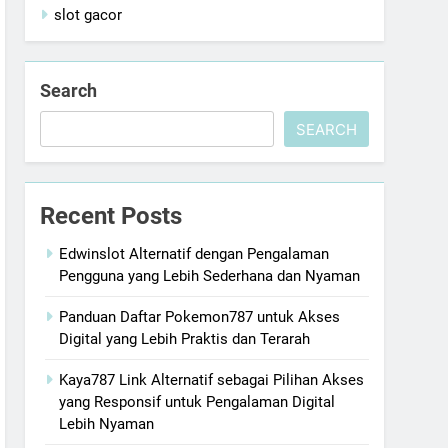
slot gacor
Search
SEARCH
Recent Posts
Edwinslot Alternatif dengan Pengalaman
Pengguna yang Lebih Sederhana dan Nyaman
Panduan Daftar Pokemon787 untuk Akses
Digital yang Lebih Praktis dan Terarah
Kaya787 Link Alternatif sebagai Pilihan Akses
yang Responsif untuk Pengalaman Digital
Lebih Nyaman