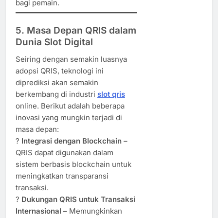
bagi pemain.
5. Masa Depan QRIS dalam
Dunia Slot Digital
Seiring dengan semakin luasnya
adopsi QRIS, teknologi ini
diprediksi akan semakin
berkembang di industri
slot qris
online. Berikut adalah beberapa
inovasi yang mungkin terjadi di
masa depan:
?
Integrasi dengan Blockchain
–
QRIS dapat digunakan dalam
sistem berbasis blockchain untuk
meningkatkan transparansi
transaksi.
?
Dukungan QRIS untuk Transaksi
Internasional
– Memungkinkan