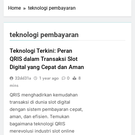
Home
teknologi pembayaran
teknologi pembayaran
Teknologi Terkini: Peran
QRIS dalam Transaksi Slot
Digital yang Cepat dan Aman
32dd31a
1 year ago
0
8
mins
QRIS menghadirkan kemudahan
transaksi di dunia slot digital
dengan sistem pembayaran cepat,
aman, dan efisien. Temukan
bagaimana teknologi QRIS
merevolusi industri slot online