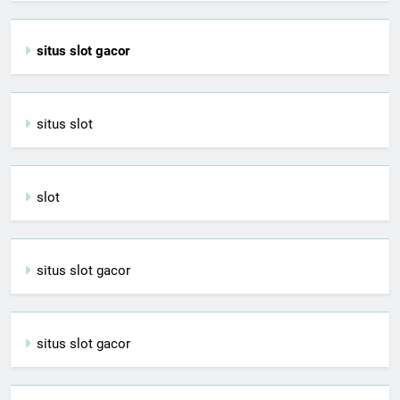
situs slot gacor
situs slot
slot
situs slot gacor
situs slot gacor