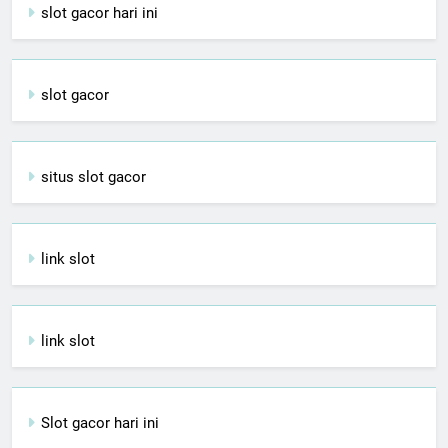
slot gacor hari ini
slot gacor
situs slot gacor
link slot
link slot
Slot gacor hari ini