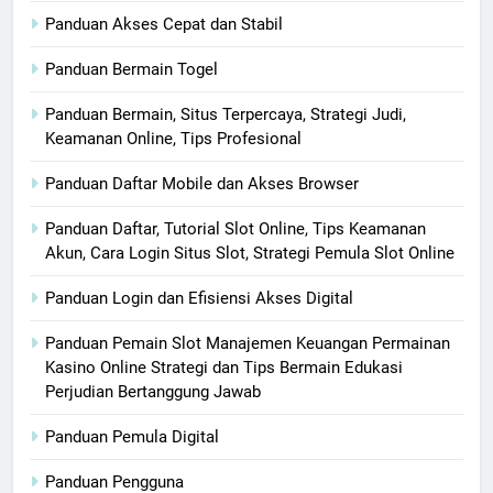
Panduan Akses Cepat dan Stabil
Panduan Bermain Togel
Panduan Bermain, Situs Terpercaya, Strategi Judi,
Keamanan Online, Tips Profesional
Panduan Daftar Mobile dan Akses Browser
Panduan Daftar, Tutorial Slot Online, Tips Keamanan
Akun, Cara Login Situs Slot, Strategi Pemula Slot Online
Panduan Login dan Efisiensi Akses Digital
Panduan Pemain Slot Manajemen Keuangan Permainan
Kasino Online Strategi dan Tips Bermain Edukasi
Perjudian Bertanggung Jawab
Panduan Pemula Digital
Panduan Pengguna