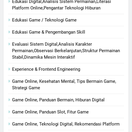
Edukasi Digital,Analisis Sistem Permainan,Literasi
Platform Online,Pengantar Teknologi Hiburan
Edukasi Game / Teknologi Game
Edukasi Game & Pengembangan Skill
Evaluasi Sistem Digital,Analisis Karakter
Permainan,Observasi Berkelanjutan,Struktur Permainan
Stabil,Dinamika Mesin Interaktif
Experience & Frontend Engineering
Game Online, Kesehatan Mental, Tips Bermain Game,
Strategi Game
Game Online, Panduan Bermain, Hiburan Digital
Game Online, Panduan Slot, Fitur Game
Game Online, Teknologi Digital, Rekomendasi Platform