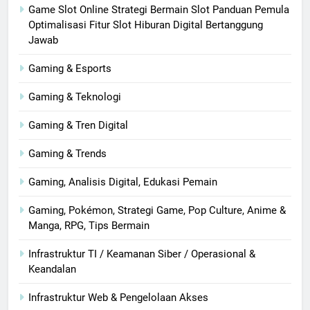
Game Slot Online Strategi Bermain Slot Panduan Pemula
Optimalisasi Fitur Slot Hiburan Digital Bertanggung
Jawab
Gaming & Esports
Gaming & Teknologi
Gaming & Tren Digital
Gaming & Trends
Gaming, Analisis Digital, Edukasi Pemain
Gaming, Pokémon, Strategi Game, Pop Culture, Anime &
Manga, RPG, Tips Bermain
Infrastruktur TI / Keamanan Siber / Operasional &
Keandalan
Infrastruktur Web & Pengelolaan Akses