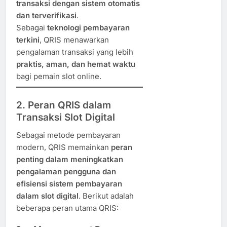
transaksi dengan sistem otomatis
dan terverifikasi
.
Sebagai
teknologi pembayaran
terkini
, QRIS menawarkan
pengalaman transaksi yang lebih
praktis, aman, dan hemat waktu
bagi pemain slot online.
2. Peran QRIS dalam
Transaksi Slot Digital
Sebagai metode pembayaran
modern, QRIS memainkan
peran
penting dalam meningkatkan
pengalaman pengguna dan
efisiensi sistem pembayaran
dalam slot digital
. Berikut adalah
beberapa peran utama QRIS: