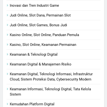
Inovasi dan Tren Industri Game
Judi Online, Slot Dana, Permainan Slot
Judi Online, Slot Games, Bonus Judi
Kasino Online, Slot Online, Panduan Pemula
Kasino, Slot Online, Keamanan Permainan
Keamanan & Teknologi Digital
Keamanan Digital & Manajemen Risiko
Keamanan Digital, Teknologi Informasi, Infrastruktur
Cloud, Sistem Proteksi Data, Cybersecurity Modern
Keamanan Informasi, Teknologi Digital, Tata Kelola
Sistem
Kemudahan Platform Digital