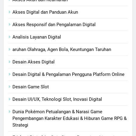
Akses Digital dan Panduan Akun
Akses Responsif dan Pengalaman Digital
Analisis Layanan Digital
aruhan Olahraga, Agen Bola, Keuntungan Taruhan
Desain Akses Digital
Desain Digital & Pengalaman Pengguna Platform Online
Desain Game Slot
Desain UI/UX, Teknologi Slot, Inovasi Digital
Dunia Pokémon Petualangan & Narasi Game
Pengembangan Karakter Edukasi & Hiburan Game RPG &
Strategi