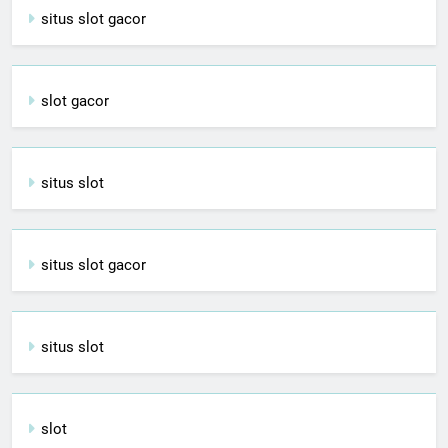
situs slot gacor
slot gacor
situs slot
situs slot gacor
situs slot
slot