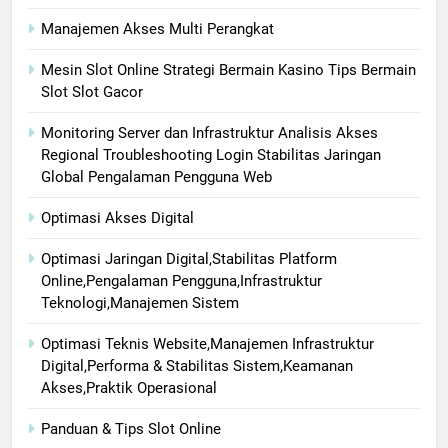
Manajemen Akses Multi Perangkat
Mesin Slot Online Strategi Bermain Kasino Tips Bermain
Slot Slot Gacor
Monitoring Server dan Infrastruktur Analisis Akses
Regional Troubleshooting Login Stabilitas Jaringan
Global Pengalaman Pengguna Web
Optimasi Akses Digital
Optimasi Jaringan Digital,Stabilitas Platform
Online,Pengalaman Pengguna,Infrastruktur
Teknologi,Manajemen Sistem
Optimasi Teknis Website,Manajemen Infrastruktur
Digital,Performa & Stabilitas Sistem,Keamanan
Akses,Praktik Operasional
Panduan & Tips Slot Online