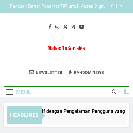
Skip
Kaya787 Link Alternatif sebagai Pilihan Akses
to
yang Responsif untuk Pengalaman Digital Lebih
Nyaman
content
LAE138 Link Alternatif dan Keunggulan Desain
yang Mudah Dioperasikan
Edwinslot Alternatif dengan Pengalaman
Pengguna yang Lebih Sederhana dan Nyaman
Panduan Daftar Pokemon787 untuk Akses Digital
yang Lebih Praktis dan Terarah
Kaya787 Link Alternatif sebagai Pilihan Akses
yang Responsif untuk Pengalaman Digital Lebih
Mabox En
Nyaman
Dapatkan Produk Kecantikan Alami Terbaik
LAE138 Link Alternatif dan Keunggulan Desain
NEWSLETTER
RANDOM NEWS
Sorcelée
yang Mudah Dioperasikan
Di Mabox En Sorcelée.
MENU
winslot Alternatif dengan Pengalaman Pengguna yang Lebih
HEADLINES
Months Ago