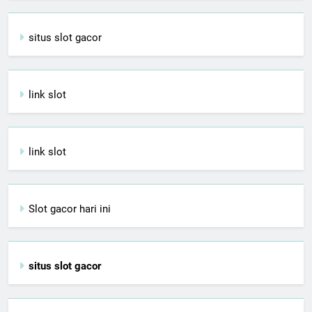
situs slot gacor
link slot
link slot
Slot gacor hari ini
situs slot gacor