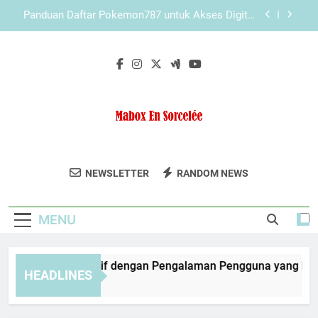
Skip
Kaya787 Link Alternatif sebagai Pilihan Akses
to
yang Responsif untuk Pengalaman Digital Lebih
Nyaman
content
LAE138 Link Alternatif dan Keunggulan Desain
yang Mudah Dioperasikan
Edwinslot Alternatif dengan Pengalaman
Pengguna yang Lebih Sederhana dan Nyaman
Panduan Daftar Pokemon787 untuk Akses Digital
yang Lebih Praktis dan Terarah
Kaya787 Link Alternatif sebagai Pilihan Akses
yang Responsif untuk Pengalaman Digital Lebih
Mabox En
Nyaman
Dapatkan Produk Kecantikan Alami Terbaik
LAE138 Link Alternatif dan Keunggulan Desain
NEWSLETTER
RANDOM NEWS
Sorcelée
yang Mudah Dioperasikan
Di Mabox En Sorcelée.
MENU
winslot Alternatif dengan Pengalaman Pengguna yang Lebih
HEADLINES
Months Ago