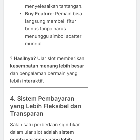
menyelesaikan tantangan.
Buy Feature
: Pemain bisa
langsung membeli fitur
bonus tanpa harus
menunggu simbol scatter
muncul.
?
Hasilnya?
Ular slot memberikan
kesempatan menang lebih besar
dan pengalaman bermain yang
lebih
interaktif
.
4. Sistem Pembayaran
yang Lebih Fleksibel dan
Transparan
Salah satu perbedaan signifikan
dalam ular slot adalah
sistem
pembayarannya yang lebih