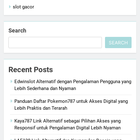
slot gacor
Search
SEARCH
Recent Posts
Edwinslot Alternatif dengan Pengalaman Pengguna yang
Lebih Sederhana dan Nyaman
Panduan Daftar Pokemon787 untuk Akses Digital yang
Lebih Praktis dan Terarah
Kaya787 Link Alternatif sebagai Pilihan Akses yang
Responsif untuk Pengalaman Digital Lebih Nyaman