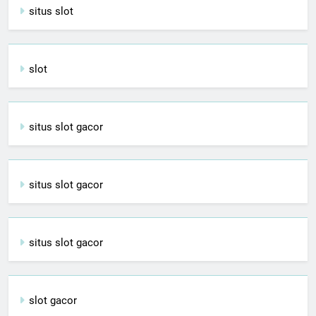
situs slot
slot
situs slot gacor
situs slot gacor
situs slot gacor
slot gacor