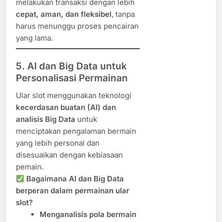
melakukan transaksi dengan lebih
cepat, aman, dan fleksibel
, tanpa
harus menunggu proses pencairan
yang lama.
5. AI dan Big Data untuk
Personalisasi Permainan
Ular slot menggunakan teknologi
kecerdasan buatan (AI) dan
analisis Big Data
untuk
menciptakan pengalaman bermain
yang lebih personal dan
disesuaikan dengan kebiasaan
pemain.
Bagaimana AI dan Big Data
berperan dalam permainan ular
slot?
Menganalisis pola bermain