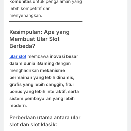
komunitas
untuk pengalaman yang
lebih kompetitif dan
menyenangkan.
Kesimpulan: Apa yang
Membuat Ular Slot
Berbeda?
ular slot
membawa
inovasi besar
dalam dunia iGaming
dengan
menghadirkan
mekanisme
permainan yang lebih dinamis,
grafis yang lebih canggih, fitur
bonus yang lebih interaktif, serta
sistem pembayaran yang lebih
modern
.
Perbedaan utama antara ular
slot dan slot klasik: