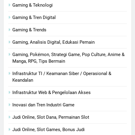
Gaming & Teknologi
Gaming & Tren Digital
Gaming & Trends
Gaming, Analisis Digital, Edukasi Pemain
Gaming, Pokémon, Strategi Game, Pop Culture, Anime &
Manga, RPG, Tips Bermain
Infrastruktur TI / Keamanan Siber / Operasional &
Keandalan
Infrastruktur Web & Pengelolaan Akses
Inovasi dan Tren Industri Game
Judi Online, Slot Dana, Permainan Slot
Judi Online, Slot Games, Bonus Judi