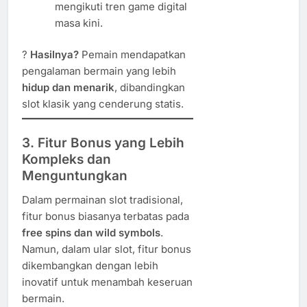
mengikuti tren game digital
masa kini.
?
Hasilnya?
Pemain mendapatkan
pengalaman bermain yang lebih
hidup dan menarik
, dibandingkan
slot klasik yang cenderung statis.
3. Fitur Bonus yang Lebih
Kompleks dan
Menguntungkan
Dalam permainan slot tradisional,
fitur bonus biasanya terbatas pada
free spins dan wild symbols
.
Namun, dalam ular slot, fitur bonus
dikembangkan dengan lebih
inovatif untuk menambah keseruan
bermain.