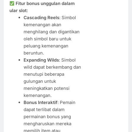
Fitur bonus unggulan dalam
ular slot:
Cascading Reels
: Simbol
kemenangan akan
menghilang dan digantikan
oleh simbol baru untuk
peluang kemenangan
beruntun.
Expanding Wilds
: Simbol
wild dapat berkembang dan
menutupi beberapa
gulungan untuk
meningkatkan potensi
kemenangan.
Bonus Interaktif
: Pemain
dapat terlibat dalam
permainan bonus yang
mengharuskan mereka
memilih item atau