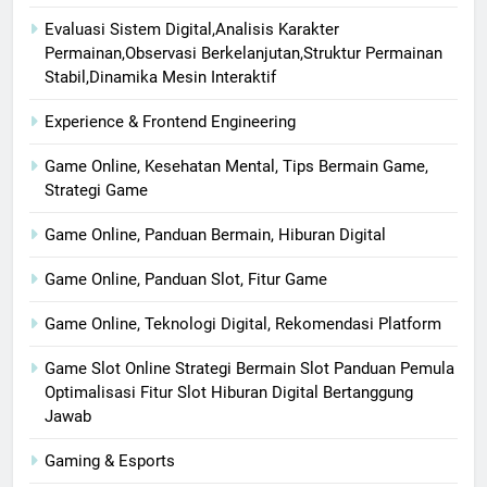
Evaluasi Sistem Digital,Analisis Karakter
Permainan,Observasi Berkelanjutan,Struktur Permainan
Stabil,Dinamika Mesin Interaktif
Experience & Frontend Engineering
Game Online, Kesehatan Mental, Tips Bermain Game,
Strategi Game
Game Online, Panduan Bermain, Hiburan Digital
Game Online, Panduan Slot, Fitur Game
Game Online, Teknologi Digital, Rekomendasi Platform
Game Slot Online Strategi Bermain Slot Panduan Pemula
Optimalisasi Fitur Slot Hiburan Digital Bertanggung
Jawab
Gaming & Esports