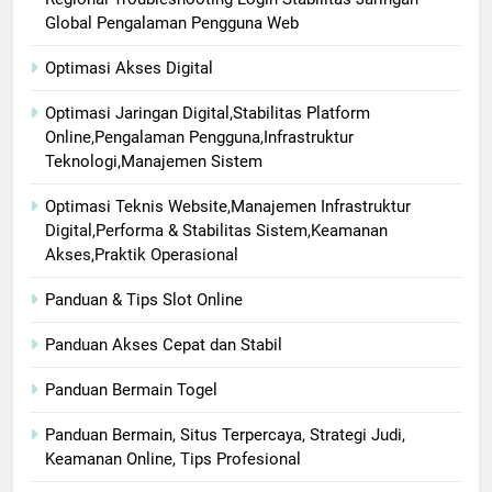
Global Pengalaman Pengguna Web
Optimasi Akses Digital
Optimasi Jaringan Digital,Stabilitas Platform
Online,Pengalaman Pengguna,Infrastruktur
Teknologi,Manajemen Sistem
Optimasi Teknis Website,Manajemen Infrastruktur
Digital,Performa & Stabilitas Sistem,Keamanan
Akses,Praktik Operasional
Panduan & Tips Slot Online
Panduan Akses Cepat dan Stabil
Panduan Bermain Togel
Panduan Bermain, Situs Terpercaya, Strategi Judi,
Keamanan Online, Tips Profesional