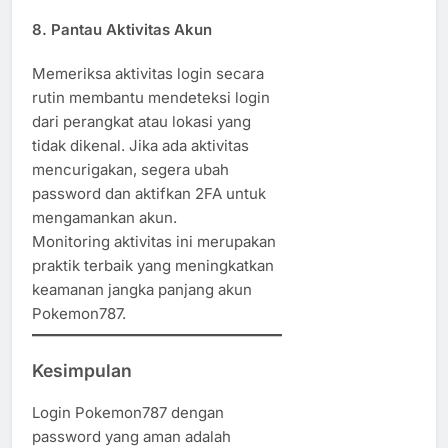
8. Pantau Aktivitas Akun
Memeriksa aktivitas login secara
rutin membantu mendeteksi login
dari perangkat atau lokasi yang
tidak dikenal. Jika ada aktivitas
mencurigakan, segera ubah
password dan aktifkan 2FA untuk
mengamankan akun.
Monitoring aktivitas ini merupakan
praktik terbaik yang meningkatkan
keamanan jangka panjang akun
Pokemon787.
Kesimpulan
Login Pokemon787 dengan
password yang aman adalah