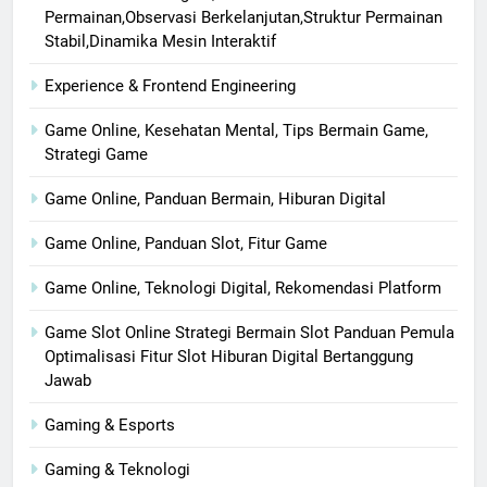
Permainan,Observasi Berkelanjutan,Struktur Permainan
Stabil,Dinamika Mesin Interaktif
Experience & Frontend Engineering
Game Online, Kesehatan Mental, Tips Bermain Game,
Strategi Game
Game Online, Panduan Bermain, Hiburan Digital
Game Online, Panduan Slot, Fitur Game
Game Online, Teknologi Digital, Rekomendasi Platform
Game Slot Online Strategi Bermain Slot Panduan Pemula
Optimalisasi Fitur Slot Hiburan Digital Bertanggung
Jawab
Gaming & Esports
Gaming & Teknologi