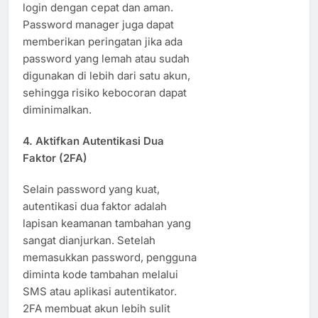
login dengan cepat dan aman.
Password manager juga dapat
memberikan peringatan jika ada
password yang lemah atau sudah
digunakan di lebih dari satu akun,
sehingga risiko kebocoran dapat
diminimalkan.
4. Aktifkan Autentikasi Dua
Faktor (2FA)
Selain password yang kuat,
autentikasi dua faktor adalah
lapisan keamanan tambahan yang
sangat dianjurkan. Setelah
memasukkan password, pengguna
diminta kode tambahan melalui
SMS atau aplikasi autentikator.
2FA membuat akun lebih sulit