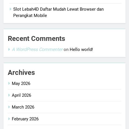
Slot Lebah4D Daftar Mudah Lewat Browser dan
Perangkat Mobile
Recent Comments
A WordPress Commenter
on
Hello world!
Archives
May 2026
April 2026
March 2026
February 2026