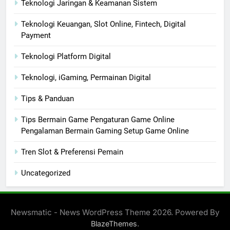
Teknologi Jaringan & Keamanan Sistem
Teknologi Keuangan, Slot Online, Fintech, Digital
Payment
Teknologi Platform Digital
Teknologi, iGaming, Permainan Digital
Tips & Panduan
Tips Bermain Game Pengaturan Game Online
Pengalaman Bermain Gaming Setup Game Online
Tren Slot & Preferensi Pemain
Uncategorized
Newsmatic - News WordPress Theme 2026. Powered By
.
BlazeThemes