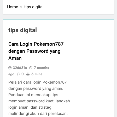
Home
tips digital
tips digital
Cara Login Pokemon787
dengan Password yang
Aman
32dd31a
7 months
ago
0
6 mins
Pelajari cara login Pokemon787
dengan password yang aman.
Panduan ini mencakup tips
membuat password kuat, langkah
login aman, dan strategi
melindungi akun dari peretasan.