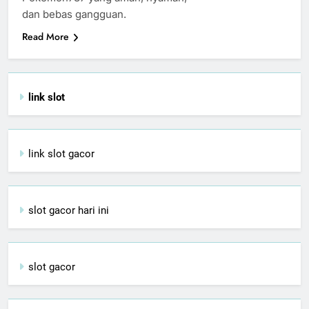
dan bebas gangguan.
Read More
link slot
link slot gacor
slot gacor hari ini
slot gacor