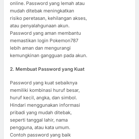
online. Password yang lemah atau
mudah ditebak meningkatkan
risiko peretasan, kehilangan akses,
atau penyalahgunaan akun.
Password yang aman membantu
memastikan login Pokemon787
lebih aman dan mengurangi
kemungkinan gangguan pada akun.
2. Membuat Password yang Kuat
Password yang kuat sebaiknya
memiliki kombinasi huruf besar,
huruf kecil, angka, dan simbol.
Hindari menggunakan informasi
pribadi yang mudah ditebak,
seperti tanggal lahir, nama
pengguna, atau kata umum.
Contoh password yang baik