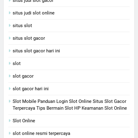
situs judi slot gacor
situs judi slot online
situs slot
situs slot gacor
situs slot gacor hari ini
slot
slot gacor
slot gacor hari ini
Slot Mobile Panduan Login Slot Online Situs Slot Gacor
Terpercaya Tips Bermain Slot HP Keamanan Slot Online
Slot Online
slot online resmi terpercaya