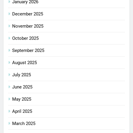
January 2026
December 2025
November 2025
October 2025
September 2025
August 2025
July 2025
June 2025
May 2025
April 2025
March 2025