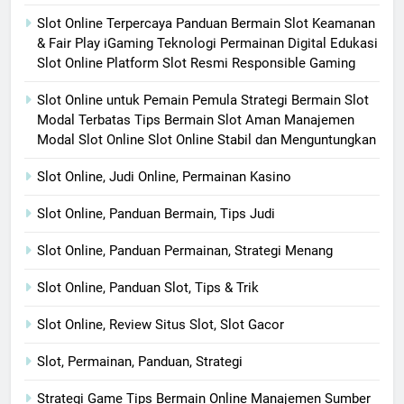
Slot Online Terpercaya Panduan Bermain Slot Keamanan
& Fair Play iGaming Teknologi Permainan Digital Edukasi
Slot Online Platform Slot Resmi Responsible Gaming
Slot Online untuk Pemain Pemula Strategi Bermain Slot
Modal Terbatas Tips Bermain Slot Aman Manajemen
Modal Slot Online Slot Online Stabil dan Menguntungkan
Slot Online, Judi Online, Permainan Kasino
Slot Online, Panduan Bermain, Tips Judi
Slot Online, Panduan Permainan, Strategi Menang
Slot Online, Panduan Slot, Tips & Trik
Slot Online, Review Situs Slot, Slot Gacor
Slot, Permainan, Panduan, Strategi
Strategi Game Tips Bermain Online Manajemen Sumber