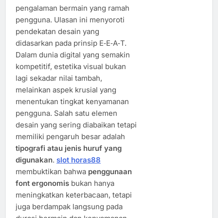
pengalaman bermain yang ramah
pengguna. Ulasan ini menyoroti
pendekatan desain yang
didasarkan pada prinsip E‑E‑A‑T.
Dalam dunia digital yang semakin
kompetitif, estetika visual bukan
lagi sekadar nilai tambah,
melainkan aspek krusial yang
menentukan tingkat kenyamanan
pengguna. Salah satu elemen
desain yang sering diabaikan tetapi
memiliki pengaruh besar adalah
tipografi atau jenis huruf yang
digunakan
.
slot horas88
membuktikan bahwa
penggunaan
font ergonomis
bukan hanya
meningkatkan keterbacaan, tetapi
juga berdampak langsung pada