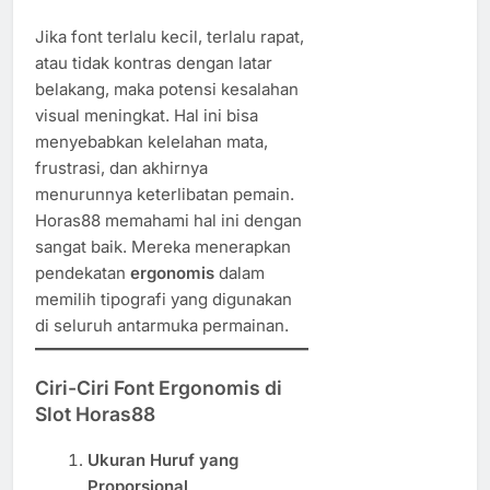
Jika font terlalu kecil, terlalu rapat,
atau tidak kontras dengan latar
belakang, maka potensi kesalahan
visual meningkat. Hal ini bisa
menyebabkan kelelahan mata,
frustrasi, dan akhirnya
menurunnya keterlibatan pemain.
Horas88 memahami hal ini dengan
sangat baik. Mereka menerapkan
pendekatan
ergonomis
dalam
memilih tipografi yang digunakan
di seluruh antarmuka permainan.
Ciri-Ciri Font Ergonomis di
Slot Horas88
Ukuran Huruf yang
Proporsional