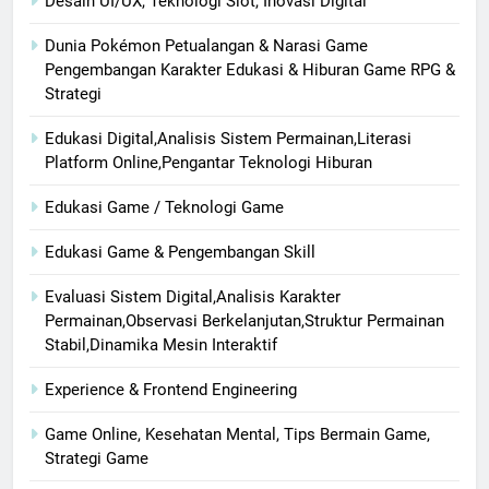
Desain UI/UX, Teknologi Slot, Inovasi Digital
Dunia Pokémon Petualangan & Narasi Game
Pengembangan Karakter Edukasi & Hiburan Game RPG &
Strategi
Edukasi Digital,Analisis Sistem Permainan,Literasi
Platform Online,Pengantar Teknologi Hiburan
Edukasi Game / Teknologi Game
Edukasi Game & Pengembangan Skill
Evaluasi Sistem Digital,Analisis Karakter
Permainan,Observasi Berkelanjutan,Struktur Permainan
Stabil,Dinamika Mesin Interaktif
Experience & Frontend Engineering
Game Online, Kesehatan Mental, Tips Bermain Game,
Strategi Game