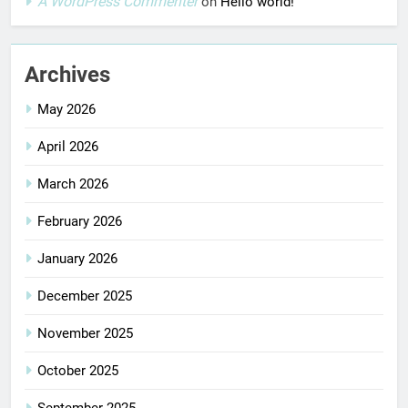
A WordPress Commenter
on
Hello world!
Archives
May 2026
April 2026
March 2026
February 2026
January 2026
December 2025
November 2025
October 2025