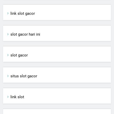
link slot gacor
slot gacor hari ini
slot gacor
situs slot gacor
link slot