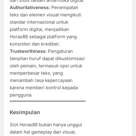
dari studi desain antarmuka digital.
Authoritativeness:
Penempatan
teks dan elemen visual mengikuti
standar internasional untuk
platform digital, menjadikan
Horas88 sebagai platform yang
konsisten dan kredibel.
Trustworthiness:
Pengaturan
tampilan huruf dapat dikustomisasi
oleh pemain, termasuk opsi untuk
memperbesar teks, yang
menambah rasa kepercayaan
karena memberi kontrol kepada
pengguna.
Kesimpulan
Slot Horas88 bukan hanya unggul
dalam hal gameplay dan visual,