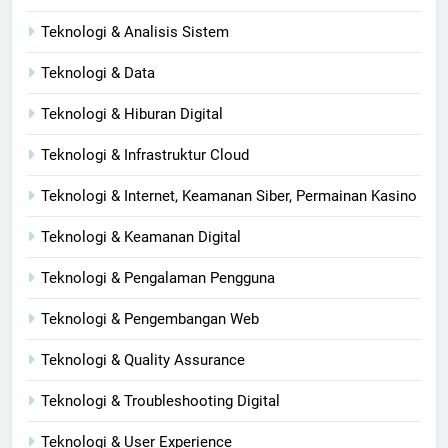
Teknologi & Analisis Sistem
Teknologi & Data
Teknologi & Hiburan Digital
Teknologi & Infrastruktur Cloud
Teknologi & Internet, Keamanan Siber, Permainan Kasino
Teknologi & Keamanan Digital
Teknologi & Pengalaman Pengguna
Teknologi & Pengembangan Web
Teknologi & Quality Assurance
Teknologi & Troubleshooting Digital
Teknologi & User Experience