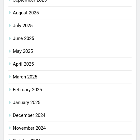
September 2025
August 2025
July 2025
June 2025
May 2025
April 2025
March 2025
February 2025
January 2025
December 2024
November 2024