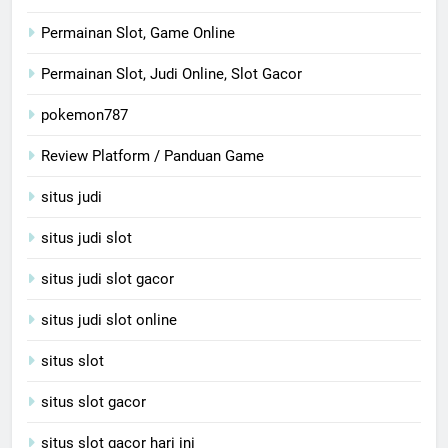
Permainan Slot, Game Online
Permainan Slot, Judi Online, Slot Gacor
pokemon787
Review Platform / Panduan Game
situs judi
situs judi slot
situs judi slot gacor
situs judi slot online
situs slot
situs slot gacor
situs slot gacor hari ini