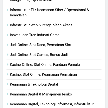
Manga, RPG, Tips Bermain
Infrastruktur TI / Keamanan Siber / Operasional &
Keandalan
Infrastruktur Web & Pengelolaan Akses
Inovasi dan Tren Industri Game
Judi Online, Slot Dana, Permainan Slot
Judi Online, Slot Games, Bonus Judi
Kasino Online, Slot Online, Panduan Pemula
Kasino, Slot Online, Keamanan Permainan
Keamanan & Teknologi Digital
Keamanan Digital & Manajemen Risiko
Keamanan Digital, Teknologi Informasi, Infrastruktur