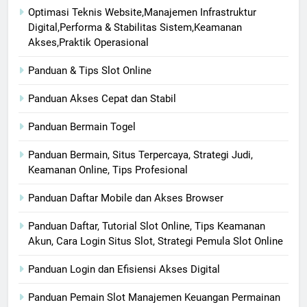
Optimasi Teknis Website,Manajemen Infrastruktur
Digital,Performa & Stabilitas Sistem,Keamanan
Akses,Praktik Operasional
Panduan & Tips Slot Online
Panduan Akses Cepat dan Stabil
Panduan Bermain Togel
Panduan Bermain, Situs Terpercaya, Strategi Judi,
Keamanan Online, Tips Profesional
Panduan Daftar Mobile dan Akses Browser
Panduan Daftar, Tutorial Slot Online, Tips Keamanan
Akun, Cara Login Situs Slot, Strategi Pemula Slot Online
Panduan Login dan Efisiensi Akses Digital
Panduan Pemain Slot Manajemen Keuangan Permainan