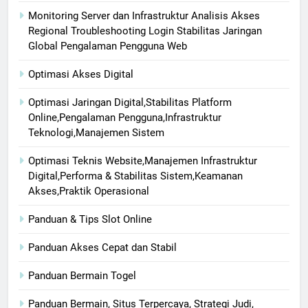
Monitoring Server dan Infrastruktur Analisis Akses
Regional Troubleshooting Login Stabilitas Jaringan
Global Pengalaman Pengguna Web
Optimasi Akses Digital
Optimasi Jaringan Digital,Stabilitas Platform
Online,Pengalaman Pengguna,Infrastruktur
Teknologi,Manajemen Sistem
Optimasi Teknis Website,Manajemen Infrastruktur
Digital,Performa & Stabilitas Sistem,Keamanan
Akses,Praktik Operasional
Panduan & Tips Slot Online
Panduan Akses Cepat dan Stabil
Panduan Bermain Togel
Panduan Bermain, Situs Terpercaya, Strategi Judi,