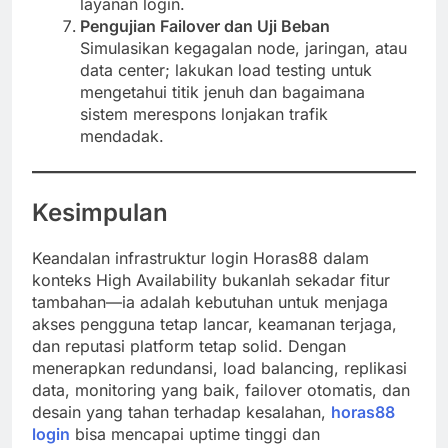
layanan login.
Pengujian Failover dan Uji Beban
Simulasikan kegagalan node, jaringan, atau
data center; lakukan load testing untuk
mengetahui titik jenuh dan bagaimana
sistem merespons lonjakan trafik
mendadak.
Kesimpulan
Keandalan infrastruktur login Horas88 dalam
konteks High Availability bukanlah sekadar fitur
tambahan—ia adalah kebutuhan untuk menjaga
akses pengguna tetap lancar, keamanan terjaga,
dan reputasi platform tetap solid. Dengan
menerapkan redundansi, load balancing, replikasi
data, monitoring yang baik, failover otomatis, dan
desain yang tahan terhadap kesalahan,
horas88
login
bisa mencapai uptime tinggi dan