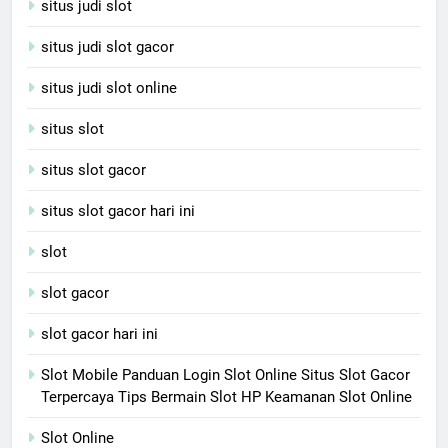
situs judi slot
situs judi slot gacor
situs judi slot online
situs slot
situs slot gacor
situs slot gacor hari ini
slot
slot gacor
slot gacor hari ini
Slot Mobile Panduan Login Slot Online Situs Slot Gacor
Terpercaya Tips Bermain Slot HP Keamanan Slot Online
Slot Online