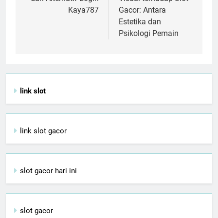
Kaya787
Gacor: Antara
Estetika dan
Psikologi Pemain
link slot
link slot gacor
slot gacor hari ini
slot gacor