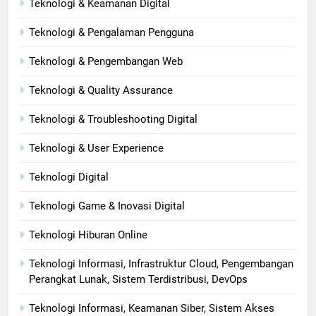
Teknologi & Keamanan Digital
Teknologi & Pengalaman Pengguna
Teknologi & Pengembangan Web
Teknologi & Quality Assurance
Teknologi & Troubleshooting Digital
Teknologi & User Experience
Teknologi Digital
Teknologi Game & Inovasi Digital
Teknologi Hiburan Online
Teknologi Informasi, Infrastruktur Cloud, Pengembangan
Perangkat Lunak, Sistem Terdistribusi, DevOps
Teknologi Informasi, Keamanan Siber, Sistem Akses