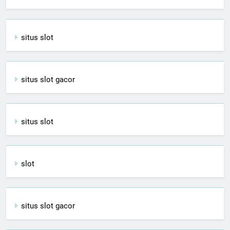
situs slot
situs slot gacor
situs slot
slot
situs slot gacor