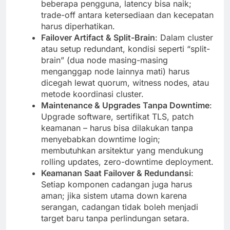
beberapa pengguna, latency bisa naik;
trade-off antara ketersediaan dan kecepatan
harus diperhatikan.
Failover Artifact & Split-Brain
: Dalam cluster
atau setup redundant, kondisi seperti “split-
brain” (dua node masing-masing
menganggap node lainnya mati) harus
dicegah lewat quorum, witness nodes, atau
metode koordinasi cluster.
Maintenance & Upgrades Tanpa Downtime
:
Upgrade software, sertifikat TLS, patch
keamanan – harus bisa dilakukan tanpa
menyebabkan downtime login;
membutuhkan arsitektur yang mendukung
rolling updates, zero-downtime deployment.
Keamanan Saat Failover & Redundansi
:
Setiap komponen cadangan juga harus
aman; jika sistem utama down karena
serangan, cadangan tidak boleh menjadi
target baru tanpa perlindungan setara.