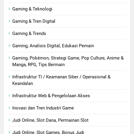
Gaming & Teknologi
Gaming & Tren Digital
Gaming & Trends
Gaming, Analisis Digital, Edukasi Pemain
Gaming, Pokémon, Strategi Game, Pop Culture, Anime &
Manga, RPG, Tips Bermain
Infrastruktur TI / Keamanan Siber / Operasional &
Keandalan
Infrastruktur Web & Pengelolaan Akses
Inovasi dan Tren Industri Game
Judi Online, Slot Dana, Permainan Slot
Judi Online, Slot Games, Bonus Judi