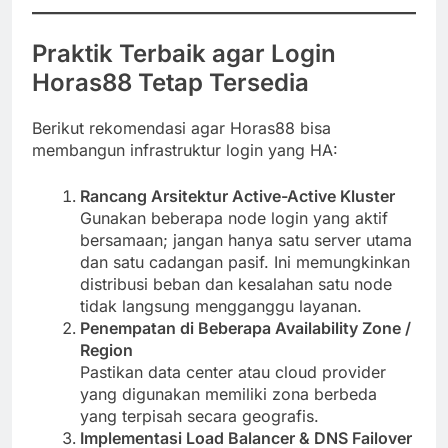
Praktik Terbaik agar Login
Horas88 Tetap Tersedia
Berikut rekomendasi agar Horas88 bisa
membangun infrastruktur login yang HA:
Rancang Arsitektur Active-Active Kluster
Gunakan beberapa node login yang aktif
bersamaan; jangan hanya satu server utama
dan satu cadangan pasif. Ini memungkinkan
distribusi beban dan kesalahan satu node
tidak langsung mengganggu layanan.
Penempatan di Beberapa Availability Zone /
Region
Pastikan data center atau cloud provider
yang digunakan memiliki zona berbeda
yang terpisah secara geografis.
Implementasi Load Balancer & DNS Failover