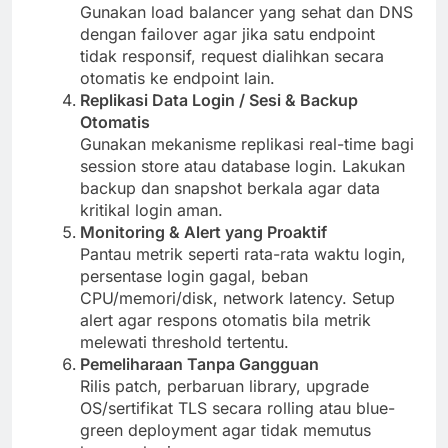
Gunakan load balancer yang sehat dan DNS
dengan failover agar jika satu endpoint
tidak responsif, request dialihkan secara
otomatis ke endpoint lain.
Replikasi Data Login / Sesi & Backup
Otomatis
Gunakan mekanisme replikasi real-time bagi
session store atau database login. Lakukan
backup dan snapshot berkala agar data
kritikal login aman.
Monitoring & Alert yang Proaktif
Pantau metrik seperti rata-rata waktu login,
persentase login gagal, beban
CPU/memori/disk, network latency. Setup
alert agar respons otomatis bila metrik
melewati threshold tertentu.
Pemeliharaan Tanpa Gangguan
Rilis patch, perbaruan library, upgrade
OS/sertifikat TLS secara rolling atau blue-
green deployment agar tidak memutus