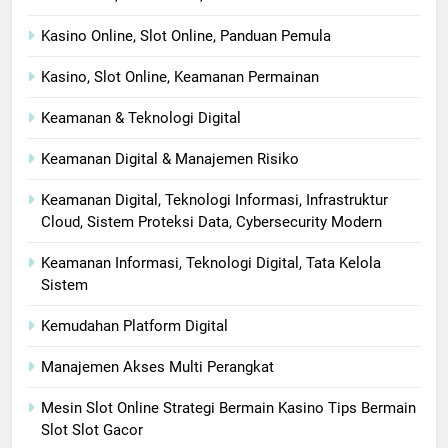
Kasino Online, Slot Online, Panduan Pemula
Kasino, Slot Online, Keamanan Permainan
Keamanan & Teknologi Digital
Keamanan Digital & Manajemen Risiko
Keamanan Digital, Teknologi Informasi, Infrastruktur
Cloud, Sistem Proteksi Data, Cybersecurity Modern
Keamanan Informasi, Teknologi Digital, Tata Kelola
Sistem
Kemudahan Platform Digital
Manajemen Akses Multi Perangkat
Mesin Slot Online Strategi Bermain Kasino Tips Bermain
Slot Slot Gacor