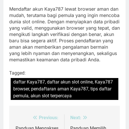
Mendaftar akun Kaya787 lewat browser aman dan
mudah, terutama bagi pemula yang ingin mencoba
dunia slot online. Dengan menyiapkan data pribadi
yang valid, menggunakan browser yang tepat, dan
mengikuti langkah verifikasi dengan benar, akun
baru bisa segera aktif. Proses pendaftaran yang
aman akan memberikan pengalaman bermain
yang lebih nyaman dan menyenangkan, sekaligus
memastikan keamanan data pribadi Anda.
Tagged:
daftar Kaya787, daftar akun slot online, Kaya787
browser, pendaftaran aman Kaya787, tips daftar
pemula, akun slot terpercaya
Previous:
Next:
Post
Panduan Mengakses
Panduan Memilih