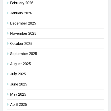
February 2026
January 2026
December 2025
November 2025
October 2025
September 2025
August 2025
July 2025
June 2025
May 2025
April 2025