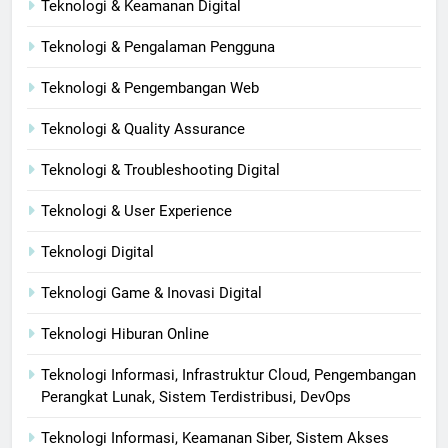
Teknologi & Keamanan Digital
Teknologi & Pengalaman Pengguna
Teknologi & Pengembangan Web
Teknologi & Quality Assurance
Teknologi & Troubleshooting Digital
Teknologi & User Experience
Teknologi Digital
Teknologi Game & Inovasi Digital
Teknologi Hiburan Online
Teknologi Informasi, Infrastruktur Cloud, Pengembangan
Perangkat Lunak, Sistem Terdistribusi, DevOps
Teknologi Informasi, Keamanan Siber, Sistem Akses