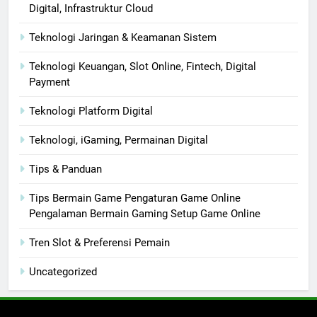
Digital, Infrastruktur Cloud
Teknologi Jaringan & Keamanan Sistem
Teknologi Keuangan, Slot Online, Fintech, Digital
Payment
Teknologi Platform Digital
Teknologi, iGaming, Permainan Digital
Tips & Panduan
Tips Bermain Game Pengaturan Game Online
Pengalaman Bermain Gaming Setup Game Online
Tren Slot & Preferensi Pemain
Uncategorized