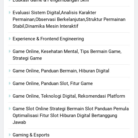
Edukasi Game & Pengembangan Skill
Evaluasi Sistem Digital,Analisis Karakter
Permainan,Observasi Berkelanjutan,Struktur Permainan
Stabil,Dinamika Mesin Interaktif
Experience & Frontend Engineering
Game Online, Kesehatan Mental, Tips Bermain Game,
Strategi Game
Game Online, Panduan Bermain, Hiburan Digital
Game Online, Panduan Slot, Fitur Game
Game Online, Teknologi Digital, Rekomendasi Platform
Game Slot Online Strategi Bermain Slot Panduan Pemula
Optimalisasi Fitur Slot Hiburan Digital Bertanggung
Jawab
Gaming & Esports