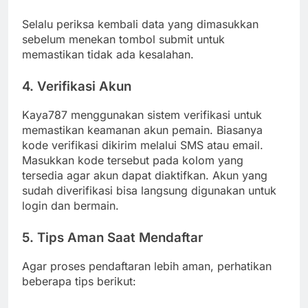
Selalu periksa kembali data yang dimasukkan
sebelum menekan tombol submit untuk
memastikan tidak ada kesalahan.
4. Verifikasi Akun
Kaya787 menggunakan sistem verifikasi untuk
memastikan keamanan akun pemain. Biasanya
kode verifikasi dikirim melalui SMS atau email.
Masukkan kode tersebut pada kolom yang
tersedia agar akun dapat diaktifkan. Akun yang
sudah diverifikasi bisa langsung digunakan untuk
login dan bermain.
5. Tips Aman Saat Mendaftar
Agar proses pendaftaran lebih aman, perhatikan
beberapa tips berikut: