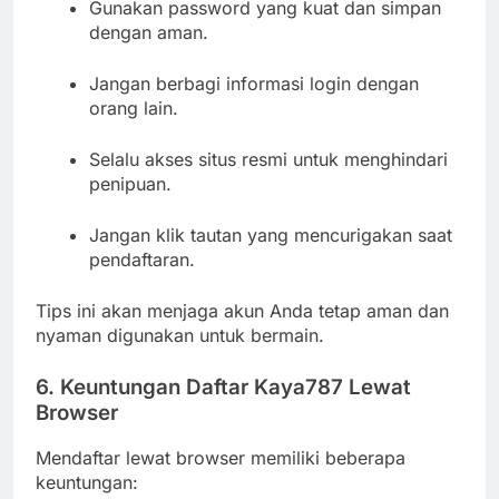
Gunakan password yang kuat dan simpan
dengan aman.
Jangan berbagi informasi login dengan
orang lain.
Selalu akses situs resmi untuk menghindari
penipuan.
Jangan klik tautan yang mencurigakan saat
pendaftaran.
Tips ini akan menjaga akun Anda tetap aman dan
nyaman digunakan untuk bermain.
6. Keuntungan Daftar Kaya787 Lewat
Browser
Mendaftar lewat browser memiliki beberapa
keuntungan: