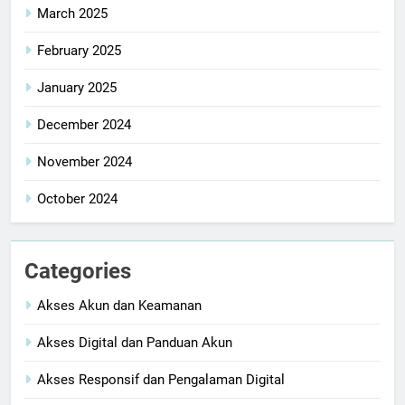
March 2025
February 2025
January 2025
December 2024
November 2024
October 2024
Categories
Akses Akun dan Keamanan
Akses Digital dan Panduan Akun
Akses Responsif dan Pengalaman Digital