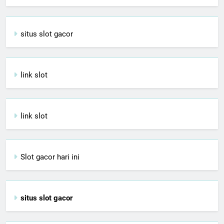
situs slot gacor
link slot
link slot
Slot gacor hari ini
situs slot gacor