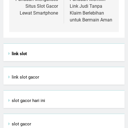
navigation
Situs Slot Gacor
Link Judi Tanpa
Lewat Smartphone
Klaim Berlebihan
untuk Bermain Aman
link slot
link slot gacor
slot gacor hari ini
slot gacor