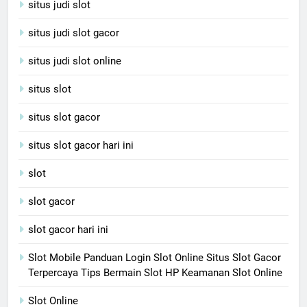
situs judi slot
situs judi slot gacor
situs judi slot online
situs slot
situs slot gacor
situs slot gacor hari ini
slot
slot gacor
slot gacor hari ini
Slot Mobile Panduan Login Slot Online Situs Slot Gacor
Terpercaya Tips Bermain Slot HP Keamanan Slot Online
Slot Online