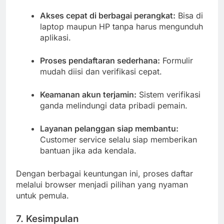
Akses cepat di berbagai perangkat:
Bisa di
laptop maupun HP tanpa harus mengunduh
aplikasi.
Proses pendaftaran sederhana:
Formulir
mudah diisi dan verifikasi cepat.
Keamanan akun terjamin:
Sistem verifikasi
ganda melindungi data pribadi pemain.
Layanan pelanggan siap membantu:
Customer service selalu siap memberikan
bantuan jika ada kendala.
Dengan berbagai keuntungan ini, proses daftar
melalui browser menjadi pilihan yang nyaman
untuk pemula.
7. Kesimpulan