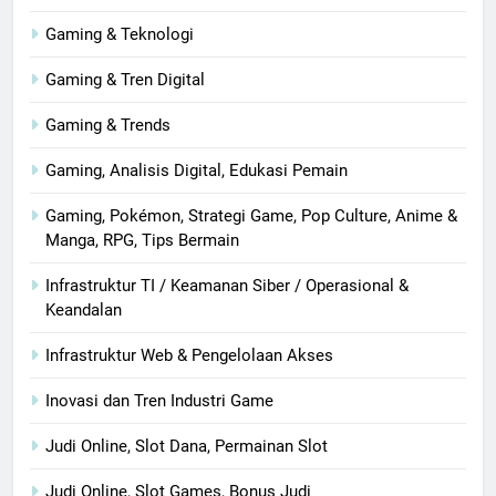
Gaming & Teknologi
Gaming & Tren Digital
Gaming & Trends
Gaming, Analisis Digital, Edukasi Pemain
Gaming, Pokémon, Strategi Game, Pop Culture, Anime &
Manga, RPG, Tips Bermain
Infrastruktur TI / Keamanan Siber / Operasional &
Keandalan
Infrastruktur Web & Pengelolaan Akses
Inovasi dan Tren Industri Game
Judi Online, Slot Dana, Permainan Slot
Judi Online, Slot Games, Bonus Judi