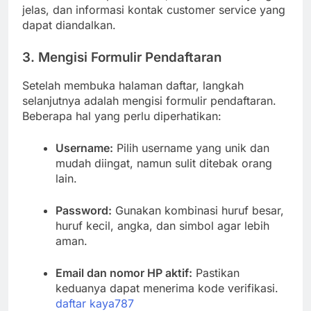
jelas, dan informasi kontak customer service yang
dapat diandalkan.
3. Mengisi Formulir Pendaftaran
Setelah membuka halaman daftar, langkah
selanjutnya adalah mengisi formulir pendaftaran.
Beberapa hal yang perlu diperhatikan:
Username:
Pilih username yang unik dan
mudah diingat, namun sulit ditebak orang
lain.
Password:
Gunakan kombinasi huruf besar,
huruf kecil, angka, dan simbol agar lebih
aman.
Email dan nomor HP aktif:
Pastikan
keduanya dapat menerima kode verifikasi.
daftar kaya787