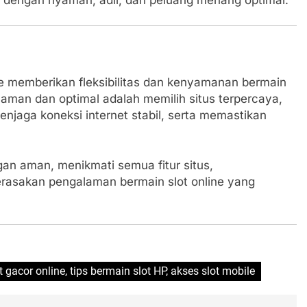
e memberikan fleksibilitas dan kenyamanan bermain
aman dan optimal adalah memilih situs terpercaya,
njaga koneksi internet stabil, serta memastikan
an aman, menikmati semua fitur situs,
rasakan pengalaman bermain slot online yang
t gacor online, tips bermain slot HP, akses slot mobile