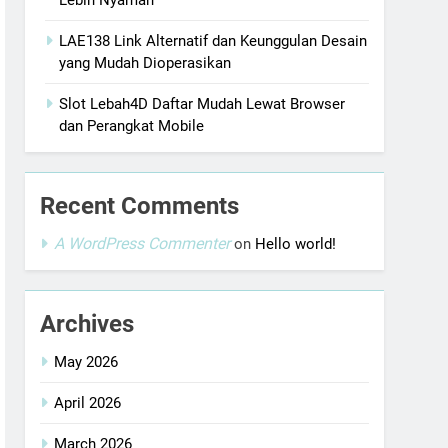
LAE138 Link Alternatif dan Keunggulan Desain
yang Mudah Dioperasikan
Slot Lebah4D Daftar Mudah Lewat Browser
dan Perangkat Mobile
Recent Comments
A WordPress Commenter
on
Hello world!
Archives
May 2026
April 2026
March 2026