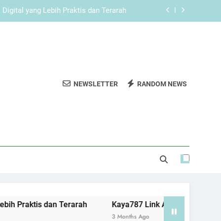
igital yang Lebih Praktis dan Terarah
untuk Pengalaman Digital Lebih Nyaman
gulan Desain yang Mudah Dioperasikan
guna yang Lebih Sederhana dan Nyaman
NEWSLETTER
RANDOM NEWS
igital yang Lebih Praktis dan Terarah
untuk Pengalaman Digital Lebih Nyaman
gulan Desain yang Mudah Dioperasikan
 dan Terarah
Kaya787 Link Alternatif sebagai Pilihan A
3 Months Ago