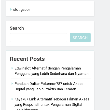
slot gacor
Search
SEARCH
Recent Posts
Edwinslot Alternatif dengan Pengalaman
Pengguna yang Lebih Sederhana dan Nyaman
Panduan Daftar Pokemon787 untuk Akses
Digital yang Lebih Praktis dan Terarah
Kaya787 Link Alternatif sebagai Pilihan Akses
yang Responsif untuk Pengalaman Digital
Lebih Nyaman