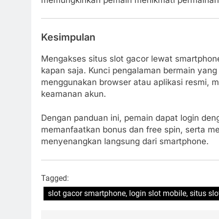
Kesimpulan
Mengakses situs slot gacor lewat smartphon
kapan saja. Kunci pengalaman bermain yang 
menggunakan browser atau aplikasi resmi, me
keamanan akun.
Dengan panduan ini, pemain dapat login deng
memanfaatkan bonus dan free spin, serta me
menyenangkan langsung dari smartphone.
Tagged:
slot gacor smartphone, login slot mobile, situs slo