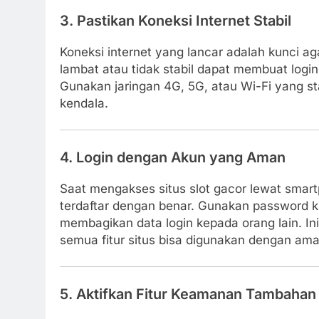
3. Pastikan Koneksi Internet Stabil
Koneksi internet yang lancar adalah kunci ag
lambat atau tidak stabil dapat membuat login 
Gunakan jaringan 4G, 5G, atau Wi-Fi yang st
kendala.
4. Login dengan Akun yang Aman
Saat mengakses situs slot gacor lewat smar
terdaftar dengan benar. Gunakan password ku
membagikan data login kepada orang lain. In
semua fitur situs bisa digunakan dengan ama
5. Aktifkan Fitur Keamanan Tambahan