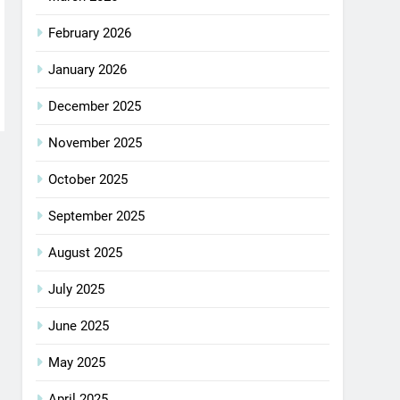
February 2026
January 2026
December 2025
November 2025
October 2025
September 2025
August 2025
July 2025
June 2025
May 2025
April 2025