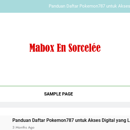
Panduan Daftar Pokemon787 untuk Akses D
Kaya787 Link Alternatif sebagai Pilihan Akses yang Responsif 
LAE138 Link Alternatif dan Keung
Edwinslot Alternatif dengan Pengalaman Peng
Panduan Daftar Pokemon787 untuk Akses D
Kaya787 Link Alternatif sebagai Pilihan Akses yang Responsif 
ox En Sorcelée
Produk Kecantikan Alami Terbaik Di Mabox En Sorcelée.
LAE138 Link Alternatif dan Keung
SAMPLE PAGE
n Daftar Pokemon787 untuk Akses Digital yang Lebih Praktis
s Ago