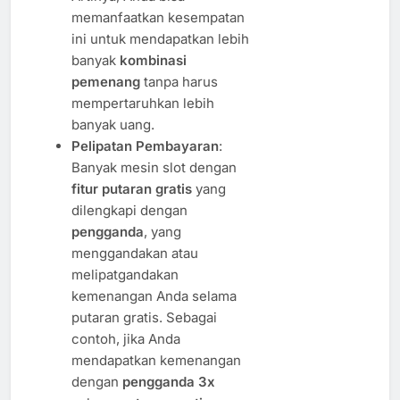
memanfaatkan kesempatan
ini untuk mendapatkan lebih
banyak
kombinasi
pemenang
tanpa harus
mempertaruhkan lebih
banyak uang.
Pelipatan Pembayaran
:
Banyak mesin slot dengan
fitur putaran gratis
yang
dilengkapi dengan
pengganda
, yang
menggandakan atau
melipatgandakan
kemenangan Anda selama
putaran gratis. Sebagai
contoh, jika Anda
mendapatkan kemenangan
dengan
pengganda 3x