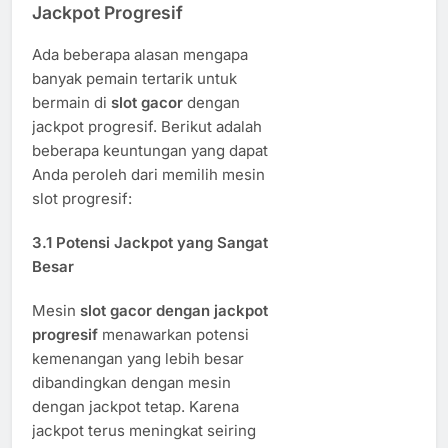
Jackpot Progresif
Ada beberapa alasan mengapa
banyak pemain tertarik untuk
bermain di
slot gacor
dengan
jackpot progresif. Berikut adalah
beberapa keuntungan yang dapat
Anda peroleh dari memilih mesin
slot progresif:
3.1
Potensi Jackpot yang Sangat
Besar
Mesin
slot gacor dengan jackpot
progresif
menawarkan potensi
kemenangan yang lebih besar
dibandingkan dengan mesin
dengan jackpot tetap. Karena
jackpot terus meningkat seiring