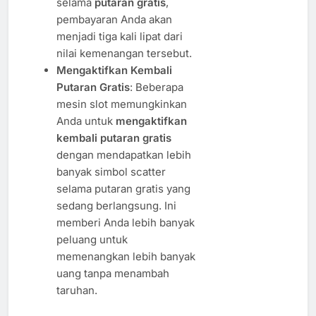
selama
putaran gratis
,
pembayaran Anda akan
menjadi tiga kali lipat dari
nilai kemenangan tersebut.
Mengaktifkan Kembali
Putaran Gratis
: Beberapa
mesin slot memungkinkan
Anda untuk
mengaktifkan
kembali
putaran gratis
dengan mendapatkan lebih
banyak simbol scatter
selama putaran gratis yang
sedang berlangsung. Ini
memberi Anda lebih banyak
peluang untuk
memenangkan lebih banyak
uang tanpa menambah
taruhan.