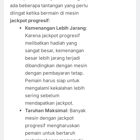
ada beberapa tantangan yang perlu
diingat ketika bermain di mesin
jackpot progresif
:
Kemenangan Lebih Jarang
:
Karena jackpot progresif
melibatkan hadiah yang
sangat besar, kemenangan
besar lebih jarang terjadi
dibandingkan dengan mesin
dengan pembayaran tetap.
Pemain harus siap untuk
mengalami kekalahan lebih
sering sebelum
mendapatkan jackpot.
Taruhan Maksimal
: Banyak
mesin dengan jackpot
progresif mengharuskan
pemain untuk bertaruh