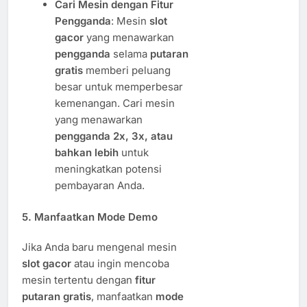
Cari Mesin dengan Fitur
Pengganda
: Mesin
slot
gacor
yang menawarkan
pengganda
selama
putaran
gratis
memberi peluang
besar untuk memperbesar
kemenangan. Cari mesin
yang menawarkan
pengganda 2x, 3x, atau
bahkan lebih
untuk
meningkatkan potensi
pembayaran Anda.
5.
Manfaatkan Mode Demo
Jika Anda baru mengenal mesin
slot gacor
atau ingin mencoba
mesin tertentu dengan
fitur
putaran gratis
, manfaatkan
mode