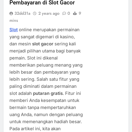
Pembayaran di Slot Gacor
32dd31a
2 years ago
0
9
mins
Slot
online merupakan permainan
yang sangat digemari di kasino,
dan mesin
slot gacor
sering kali
menjadi pilihan utama bagi banyak
pemain. Slot ini dikenal
memberikan peluang menang yang
lebih besar dan pembayaran yang
lebih sering. Salah satu fitur yang
paling diminati dalam permainan
slot adalah
putaran gratis
. Fitur ini
memberi Anda kesempatan untuk
bermain tanpa mempertaruhkan
uang Anda, namun dengan peluang
untuk memenangkan hadiah besar.
Pada artikel ini, kita akan