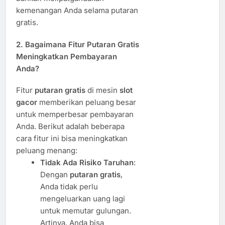
kemenangan Anda selama putaran
gratis.
2.
Bagaimana Fitur Putaran Gratis
Meningkatkan Pembayaran
Anda?
Fitur
putaran gratis
di mesin
slot
gacor
memberikan peluang besar
untuk memperbesar pembayaran
Anda. Berikut adalah beberapa
cara fitur ini bisa meningkatkan
peluang menang:
Tidak Ada Risiko Taruhan
:
Dengan
putaran gratis
,
Anda tidak perlu
mengeluarkan uang lagi
untuk memutar gulungan.
Artinya, Anda bisa