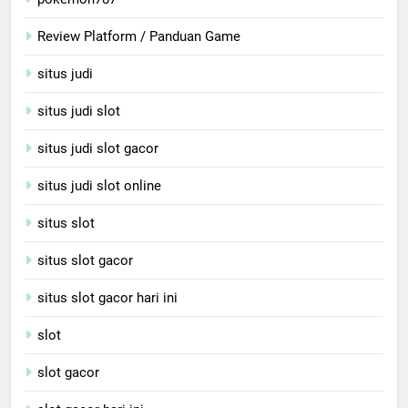
Review Platform / Panduan Game
situs judi
situs judi slot
situs judi slot gacor
situs judi slot online
situs slot
situs slot gacor
situs slot gacor hari ini
slot
slot gacor