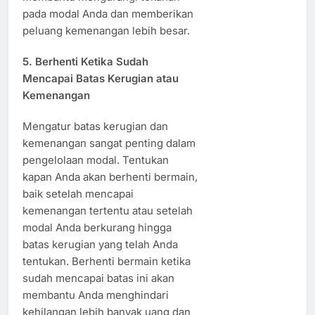
pada modal Anda dan memberikan
peluang kemenangan lebih besar.
5.
Berhenti Ketika Sudah
Mencapai Batas Kerugian atau
Kemenangan
Mengatur batas kerugian dan
kemenangan sangat penting dalam
pengelolaan modal. Tentukan
kapan Anda akan berhenti bermain,
baik setelah mencapai
kemenangan tertentu atau setelah
modal Anda berkurang hingga
batas kerugian yang telah Anda
tentukan. Berhenti bermain ketika
sudah mencapai batas ini akan
membantu Anda menghindari
kehilangan lebih banyak uang dan