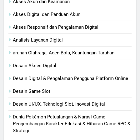
Akses Akun dan Keamanan
Akses Digital dan Panduan Akun
Akses Responsif dan Pengalaman Digital
Analisis Layanan Digital
aruhan Olahraga, Agen Bola, Keuntungan Taruhan
Desain Akses Digital
Desain Digital & Pengalaman Pengguna Platform Online
Desain Game Slot
Desain UI/UX, Teknologi Slot, Inovasi Digital
Dunia Pokémon Petualangan & Narasi Game
Pengembangan Karakter Edukasi & Hiburan Game RPG &
Strategi