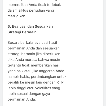
memastikan Anda tidak terjebak
dalam siklus perjudian yang
merugikan.
6.
Evaluasi dan Sesuaikan
Strategi Bermain
Secara berkala, evaluasi hasil
permainan Anda dan sesuaikan
strategi bermain jika diperlukan.
Jika Anda merasa bahwa mesin
tertentu tidak memberikan hasil
yang baik atau jika anggaran Anda
hampir habis, pertimbangkan untuk
beralih ke mesin lain dengan RTP
lebih tinggi atau volatilitas yang
lebih sesuai dengan gaya
permainan Anda.