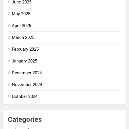
June 2025
May 2025
April 2025
March 2025
February 2025
January 2025
December 2024
November 2024
October 2024
Categories