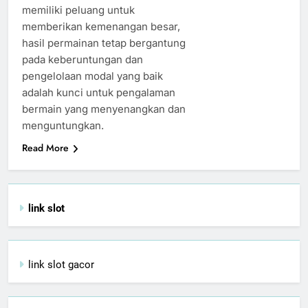
memiliki peluang untuk
memberikan kemenangan besar,
hasil permainan tetap bergantung
pada keberuntungan dan
pengelolaan modal yang baik
adalah kunci untuk pengalaman
bermain yang menyenangkan dan
menguntungkan.
Read More
link slot
link slot gacor