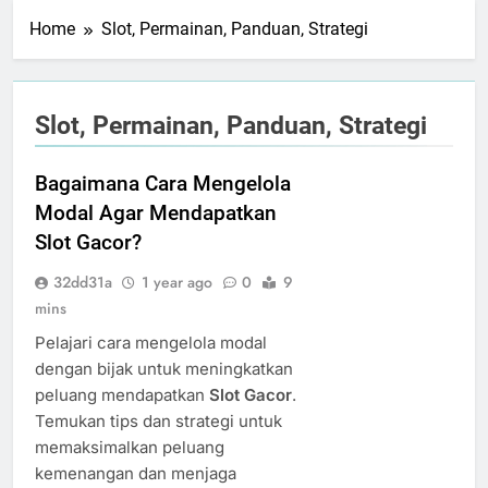
Home
Slot, Permainan, Panduan, Strategi
Slot, Permainan, Panduan, Strategi
Bagaimana Cara Mengelola
Modal Agar Mendapatkan
Slot Gacor?
32dd31a
1 year ago
0
9
mins
Pelajari cara mengelola modal
dengan bijak untuk meningkatkan
peluang mendapatkan
Slot Gacor
.
Temukan tips dan strategi untuk
memaksimalkan peluang
kemenangan dan menjaga