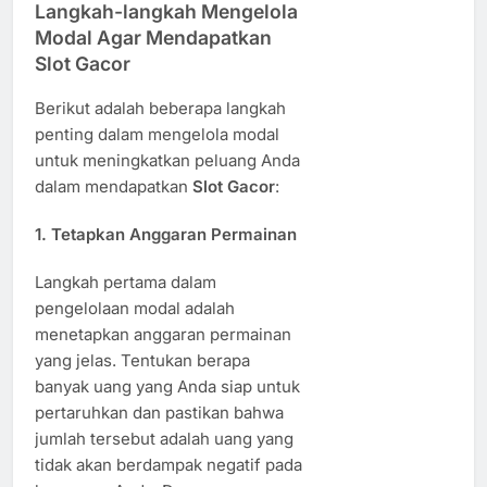
Langkah-langkah Mengelola
Modal Agar Mendapatkan
Slot Gacor
Berikut adalah beberapa langkah
penting dalam mengelola modal
untuk meningkatkan peluang Anda
dalam mendapatkan
Slot Gacor
:
1.
Tetapkan Anggaran Permainan
Langkah pertama dalam
pengelolaan modal adalah
menetapkan anggaran permainan
yang jelas. Tentukan berapa
banyak uang yang Anda siap untuk
pertaruhkan dan pastikan bahwa
jumlah tersebut adalah uang yang
tidak akan berdampak negatif pada