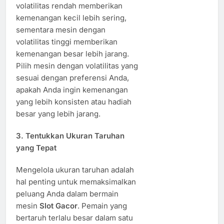
volatilitas rendah memberikan
kemenangan kecil lebih sering,
sementara mesin dengan
volatilitas tinggi memberikan
kemenangan besar lebih jarang.
Pilih mesin dengan volatilitas yang
sesuai dengan preferensi Anda,
apakah Anda ingin kemenangan
yang lebih konsisten atau hadiah
besar yang lebih jarang.
3.
Tentukkan Ukuran Taruhan
yang Tepat
Mengelola ukuran taruhan adalah
hal penting untuk memaksimalkan
peluang Anda dalam bermain
mesin
Slot Gacor
. Pemain yang
bertaruh terlalu besar dalam satu