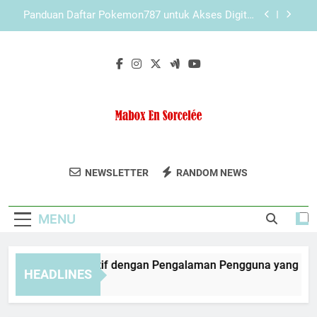
Skip
Kaya787 Link Alternatif sebagai Pilihan Akses
to
yang Responsif untuk Pengalaman Digital Lebih
Nyaman
content
LAE138 Link Alternatif dan Keunggulan Desain
yang Mudah Dioperasikan
Edwinslot Alternatif dengan Pengalaman
Pengguna yang Lebih Sederhana dan Nyaman
Panduan Daftar Pokemon787 untuk Akses Digital
yang Lebih Praktis dan Terarah
Kaya787 Link Alternatif sebagai Pilihan Akses
yang Responsif untuk Pengalaman Digital Lebih
Mabox En
Nyaman
Dapatkan Produk Kecantikan Alami Terbaik
LAE138 Link Alternatif dan Keunggulan Desain
NEWSLETTER
RANDOM NEWS
Sorcelée
yang Mudah Dioperasikan
Di Mabox En Sorcelée.
MENU
winslot Alternatif dengan Pengalaman Pengguna yang Lebih
HEADLINES
Months Ago