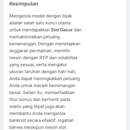
Kesimpulan
Mengelola modal dengan bijak
adalah salah satu kunci utama
untuk mendapatkan
Slot Gacor
dan
memaksimalkan peluang
kemenangan. Dengan menetapkan
anggaran permainan, memilih
mesin dengan RTP dan volatilitas
yang sesuai, serta mengatur
ukuran taruhan dengan hati-hati,
Anda dapat meningkatkan peluang
Anda untuk meraih kemenangan
besar. Selain itu, memanfaatkan
fitur bonus dan berhenti pada
waktu yang tepat juga akan
membantu Anda mengelola
bankroll secara efektif. Ingatlah
bahwa meskipun mesin slot