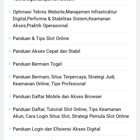
Optimasi Teknis Website,Manajemen Infrastruktur
Digital,Performa & Stabilitas Sistem,Keamanan
Akses,Praktik Operasional
Panduan & Tips Slot Online
Panduan Akses Cepat dan Stabil
Panduan Bermain Togel
Panduan Bermain, Situs Terpercaya, Strategi Judi,
Keamanan Online, Tips Profesional
Panduan Daftar Mobile dan Akses Browser
Panduan Daftar, Tutorial Slot Online, Tips Keamanan
Akun, Cara Login Situs Slot, Strategi Pemula Slot Online
Panduan Login dan Efisiensi Akses Digital