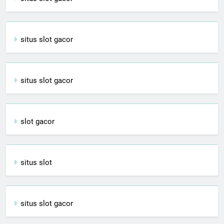
situs slot gacor
situs slot gacor
slot gacor
situs slot
situs slot gacor