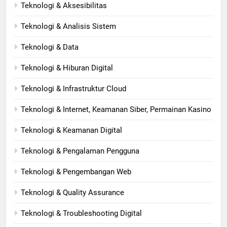
Teknologi & Aksesibilitas
Teknologi & Analisis Sistem
Teknologi & Data
Teknologi & Hiburan Digital
Teknologi & Infrastruktur Cloud
Teknologi & Internet, Keamanan Siber, Permainan Kasino
Teknologi & Keamanan Digital
Teknologi & Pengalaman Pengguna
Teknologi & Pengembangan Web
Teknologi & Quality Assurance
Teknologi & Troubleshooting Digital