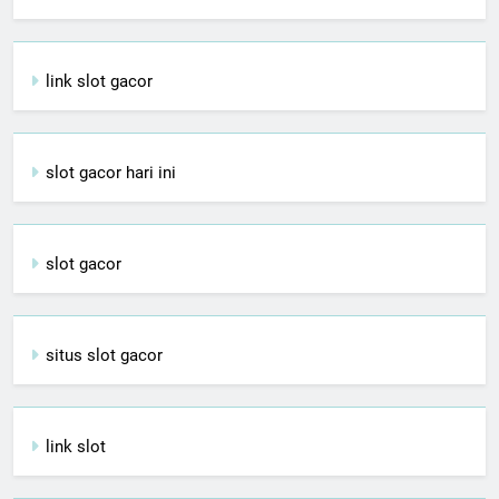
link slot gacor
slot gacor hari ini
slot gacor
situs slot gacor
link slot