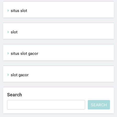
situs slot
slot
situs slot gacor
slot gacor
Search
SEARCH