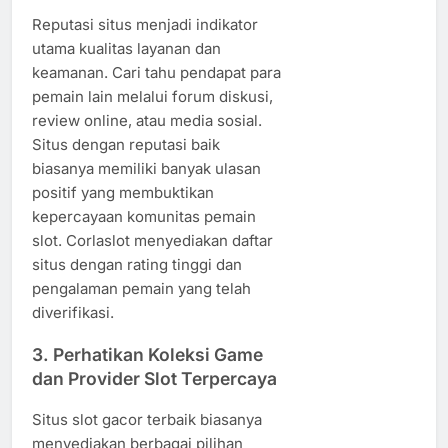
Reputasi situs menjadi indikator
utama kualitas layanan dan
keamanan. Cari tahu pendapat para
pemain lain melalui forum diskusi,
review online, atau media sosial.
Situs dengan reputasi baik
biasanya memiliki banyak ulasan
positif yang membuktikan
kepercayaan komunitas pemain
slot. Corlaslot menyediakan daftar
situs dengan rating tinggi dan
pengalaman pemain yang telah
diverifikasi.
3. Perhatikan Koleksi Game
dan Provider Slot Terpercaya
Situs slot gacor terbaik biasanya
menyediakan berbagai pilihan