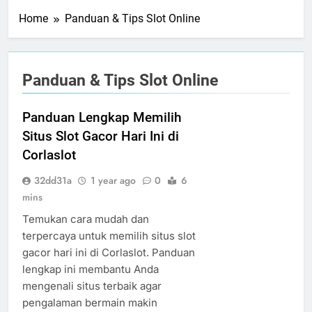
Home
Panduan & Tips Slot Online
Panduan & Tips Slot Online
Panduan Lengkap Memilih
Situs Slot Gacor Hari Ini di
Corlaslot
32dd31a
1 year ago
0
6
mins
Temukan cara mudah dan
terpercaya untuk memilih situs slot
gacor hari ini di Corlaslot. Panduan
lengkap ini membantu Anda
mengenali situs terbaik agar
pengalaman bermain makin