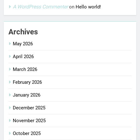
A WordPress Commenter
on
Hello world!
Archives
May 2026
April 2026
March 2026
February 2026
January 2026
December 2025
November 2025
October 2025