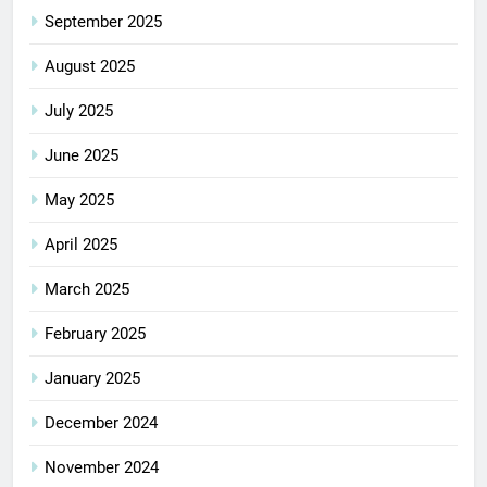
September 2025
August 2025
July 2025
June 2025
May 2025
April 2025
March 2025
February 2025
January 2025
December 2024
November 2024