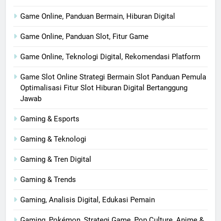
Game Online, Panduan Bermain, Hiburan Digital
Game Online, Panduan Slot, Fitur Game
Game Online, Teknologi Digital, Rekomendasi Platform
Game Slot Online Strategi Bermain Slot Panduan Pemula
Optimalisasi Fitur Slot Hiburan Digital Bertanggung
Jawab
Gaming & Esports
Gaming & Teknologi
Gaming & Tren Digital
Gaming & Trends
Gaming, Analisis Digital, Edukasi Pemain
Gaming, Pokémon, Strategi Game, Pop Culture, Anime &