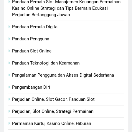
Panduan Pemain Slot Manajemen Keuangan Permainan
Kasino Online Strategi dan Tips Bermain Edukasi
Perjudian Bertanggung Jawab
Panduan Pemula Digital
Panduan Pengguna
Panduan Slot Online
Panduan Teknologi dan Keamanan
Pengalaman Pengguna dan Akses Digital Sederhana
Pengembangan Diri
Perjudian Online, Slot Gacor, Panduan Slot
Perjudian, Slot Online, Strategi Permainan
Permainan Kartu, Kasino Online, Hiburan