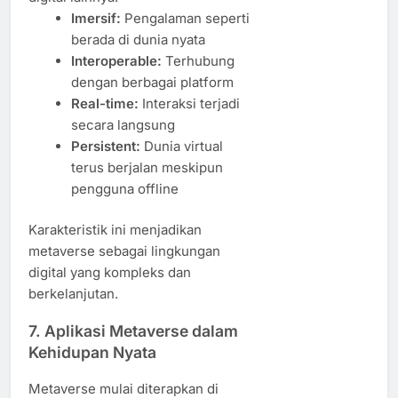
Imersif:
Pengalaman seperti
berada di dunia nyata
Interoperable:
Terhubung
dengan berbagai platform
Real-time:
Interaksi terjadi
secara langsung
Persistent:
Dunia virtual
terus berjalan meskipun
pengguna offline
Karakteristik ini menjadikan
metaverse sebagai lingkungan
digital yang kompleks dan
berkelanjutan.
7. Aplikasi Metaverse dalam
Kehidupan Nyata
Metaverse mulai diterapkan di