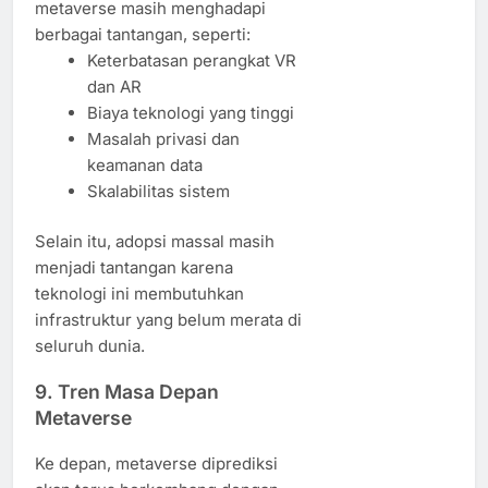
metaverse masih menghadapi
berbagai tantangan, seperti:
Keterbatasan perangkat VR
dan AR
Biaya teknologi yang tinggi
Masalah privasi dan
keamanan data
Skalabilitas sistem
Selain itu, adopsi massal masih
menjadi tantangan karena
teknologi ini membutuhkan
infrastruktur yang belum merata di
seluruh dunia.
9. Tren Masa Depan
Metaverse
Ke depan, metaverse diprediksi