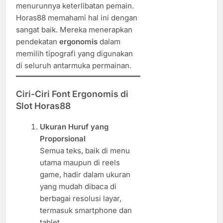
menurunnya keterlibatan pemain.
Horas88 memahami hal ini dengan
sangat baik. Mereka menerapkan
pendekatan
ergonomis
dalam
memilih tipografi yang digunakan
di seluruh antarmuka permainan.
Ciri-Ciri Font Ergonomis di
Slot Horas88
Ukuran Huruf yang
Proporsional
Semua teks, baik di menu
utama maupun di reels
game, hadir dalam ukuran
yang mudah dibaca di
berbagai resolusi layar,
termasuk smartphone dan
tablet.