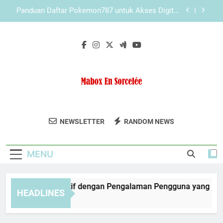
Skip
Kaya787 Link Alternatif sebagai Pilihan Akses
to
yang Responsif untuk Pengalaman Digital Lebih
Nyaman
content
LAE138 Link Alternatif dan Keunggulan Desain
yang Mudah Dioperasikan
Edwinslot Alternatif dengan Pengalaman
Pengguna yang Lebih Sederhana dan Nyaman
Panduan Daftar Pokemon787 untuk Akses Digital
yang Lebih Praktis dan Terarah
Kaya787 Link Alternatif sebagai Pilihan Akses
yang Responsif untuk Pengalaman Digital Lebih
Mabox En
Nyaman
Dapatkan Produk Kecantikan Alami Terbaik
LAE138 Link Alternatif dan Keunggulan Desain
NEWSLETTER
RANDOM NEWS
Sorcelée
yang Mudah Dioperasikan
Di Mabox En Sorcelée.
MENU
winslot Alternatif dengan Pengalaman Pengguna yang Lebih
HEADLINES
onths Ago