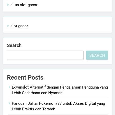
situs slot gacor
slot gacor
Search
SEARCH
Recent Posts
Edwinslot Alternatif dengan Pengalaman Pengguna yang
Lebih Sederhana dan Nyaman
Panduan Daftar Pokemon787 untuk Akses Digital yang
Lebih Praktis dan Terarah