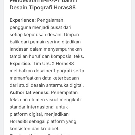
Pendekatan E‑E‑A‑T dalam
Desain Tipografi Horas88
Experience:
Pengalaman
pengguna menjadi pusat dari
setiap keputusan desain. Umpan
balik dari pemain sering dijadikan
landasan dalam menyempurnakan
tampilan huruf dan komposisi teks.
Expertise:
Tim UI/UX Horas88
melibatkan desainer tipografi serta
memanfaatkan data keterbacaan
dari studi desain antarmuka digital.
Authoritativeness:
Penempatan
teks dan elemen visual mengikuti
standar internasional untuk
platform digital, menjadikan
Horas88 sebagai platform yang
konsisten dan kredibel.