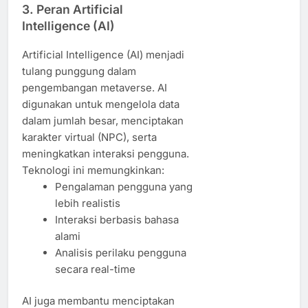
3. Peran Artificial
Intelligence (AI)
Artificial Intelligence (AI) menjadi
tulang punggung dalam
pengembangan metaverse. AI
digunakan untuk mengelola data
dalam jumlah besar, menciptakan
karakter virtual (NPC), serta
meningkatkan interaksi pengguna.
Teknologi ini memungkinkan:
Pengalaman pengguna yang
lebih realistis
Interaksi berbasis bahasa
alami
Analisis perilaku pengguna
secara real-time
AI juga membantu menciptakan