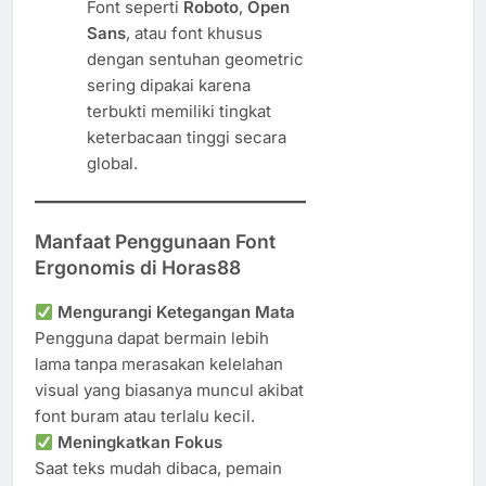
Font seperti
Roboto
,
Open
Sans
, atau font khusus
dengan sentuhan geometric
sering dipakai karena
terbukti memiliki tingkat
keterbacaan tinggi secara
global.
Manfaat Penggunaan Font
Ergonomis di Horas88
Mengurangi Ketegangan Mata
Pengguna dapat bermain lebih
lama tanpa merasakan kelelahan
visual yang biasanya muncul akibat
font buram atau terlalu kecil.
Meningkatkan Fokus
Saat teks mudah dibaca, pemain