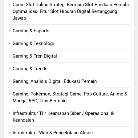
Game Slot Online Strategi Bermain Slot Panduan Pemula
Optimalisasi Fitur Slot Hiburan Digital Bertanggung
Jawab
Gaming & Esports
Gaming & Teknologi
Gaming & Tren Digital
Gaming & Trends
Gaming, Analisis Digital, Edukasi Pemain
Gaming, Pokémon, Strategi Game, Pop Culture, Anime &
Manga, RPG, Tips Bermain
Infrastruktur TI / Keamanan Siber / Operasional &
Keandalan
Infrastruktur Web & Pengelolaan Akses