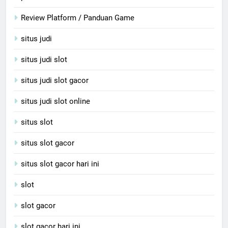
Review Platform / Panduan Game
situs judi
situs judi slot
situs judi slot gacor
situs judi slot online
situs slot
situs slot gacor
situs slot gacor hari ini
slot
slot gacor
slot gacor hari ini