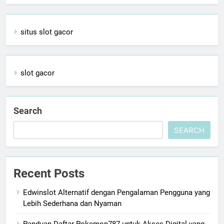
situs slot gacor
slot gacor
Search
SEARCH
Recent Posts
Edwinslot Alternatif dengan Pengalaman Pengguna yang
Lebih Sederhana dan Nyaman