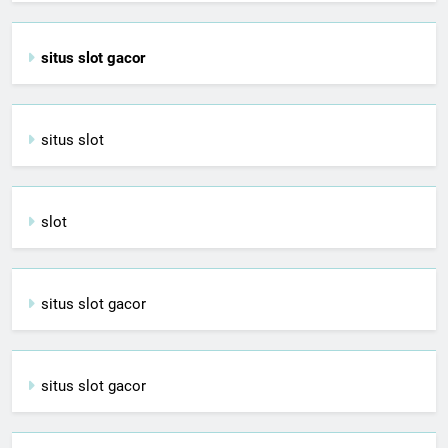
situs slot gacor
situs slot
slot
situs slot gacor
situs slot gacor