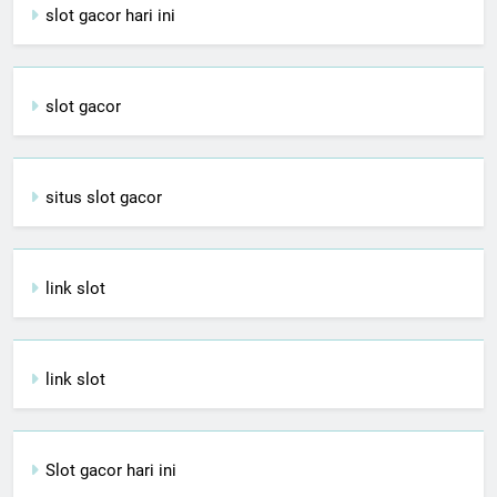
slot gacor hari ini
slot gacor
situs slot gacor
link slot
link slot
Slot gacor hari ini