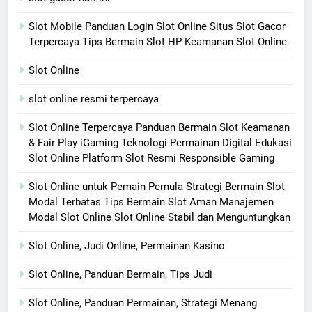
Slot Mobile Panduan Login Slot Online Situs Slot Gacor
Terpercaya Tips Bermain Slot HP Keamanan Slot Online
Slot Online
slot online resmi terpercaya
Slot Online Terpercaya Panduan Bermain Slot Keamanan
& Fair Play iGaming Teknologi Permainan Digital Edukasi
Slot Online Platform Slot Resmi Responsible Gaming
Slot Online untuk Pemain Pemula Strategi Bermain Slot
Modal Terbatas Tips Bermain Slot Aman Manajemen
Modal Slot Online Slot Online Stabil dan Menguntungkan
Slot Online, Judi Online, Permainan Kasino
Slot Online, Panduan Bermain, Tips Judi
Slot Online, Panduan Permainan, Strategi Menang