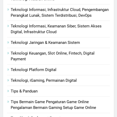
Teknologi Informasi, Infrastruktur Cloud, Pengembangan
Perangkat Lunak, Sistem Terdistribusi, DevOps
Teknologi Informasi, Keamanan Siber, Sistem Akses
Digital, Infrastruktur Cloud
Teknologi Jaringan & Keamanan Sistem
Teknologi Keuangan, Slot Online, Fintech, Digital
Payment
Teknologi Platform Digital
Teknologi, iGaming, Permainan Digital
Tips & Panduan
Tips Bermain Game Pengaturan Game Online
Pengalaman Bermain Gaming Setup Game Online