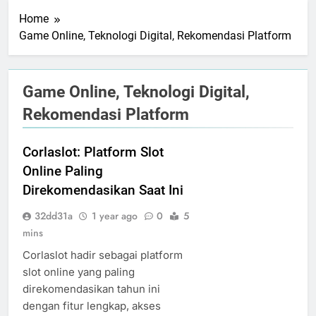
Home
Game Online, Teknologi Digital, Rekomendasi Platform
Game Online, Teknologi Digital,
Rekomendasi Platform
Corlaslot: Platform Slot
Online Paling
Direkomendasikan Saat Ini
32dd31a
1 year ago
0
5
mins
Corlaslot hadir sebagai platform
slot online yang paling
direkomendasikan tahun ini
dengan fitur lengkap, akses