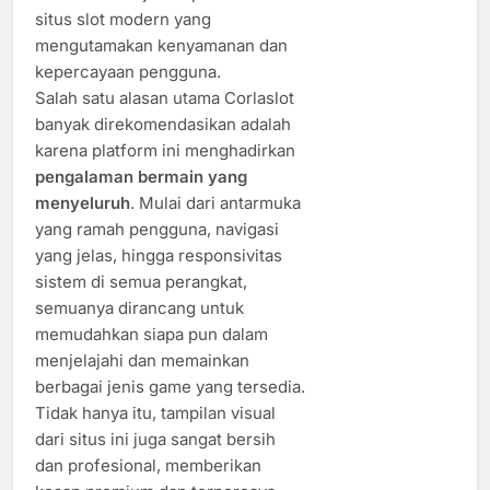
situs slot modern yang
mengutamakan kenyamanan dan
kepercayaan pengguna.
Salah satu alasan utama Corlaslot
banyak direkomendasikan adalah
karena platform ini menghadirkan
pengalaman bermain yang
menyeluruh
. Mulai dari antarmuka
yang ramah pengguna, navigasi
yang jelas, hingga responsivitas
sistem di semua perangkat,
semuanya dirancang untuk
memudahkan siapa pun dalam
menjelajahi dan memainkan
berbagai jenis game yang tersedia.
Tidak hanya itu, tampilan visual
dari situs ini juga sangat bersih
dan profesional, memberikan