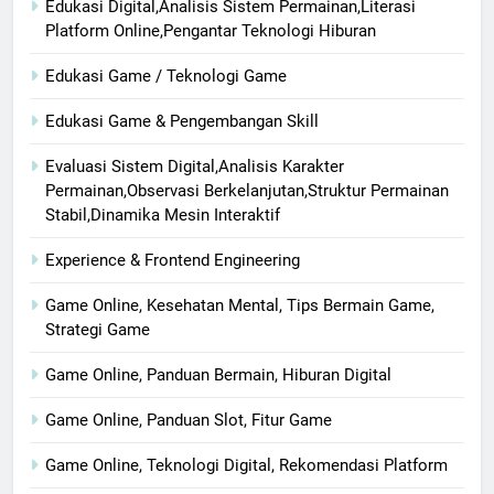
Edukasi Digital,Analisis Sistem Permainan,Literasi
Platform Online,Pengantar Teknologi Hiburan
Edukasi Game / Teknologi Game
Edukasi Game & Pengembangan Skill
Evaluasi Sistem Digital,Analisis Karakter
Permainan,Observasi Berkelanjutan,Struktur Permainan
Stabil,Dinamika Mesin Interaktif
Experience & Frontend Engineering
Game Online, Kesehatan Mental, Tips Bermain Game,
Strategi Game
Game Online, Panduan Bermain, Hiburan Digital
Game Online, Panduan Slot, Fitur Game
Game Online, Teknologi Digital, Rekomendasi Platform