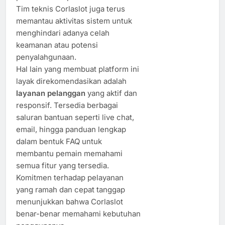
Tim teknis Corlaslot juga terus
memantau aktivitas sistem untuk
menghindari adanya celah
keamanan atau potensi
penyalahgunaan.
Hal lain yang membuat platform ini
layak direkomendasikan adalah
layanan pelanggan
yang aktif dan
responsif. Tersedia berbagai
saluran bantuan seperti live chat,
email, hingga panduan lengkap
dalam bentuk FAQ untuk
membantu pemain memahami
semua fitur yang tersedia.
Komitmen terhadap pelayanan
yang ramah dan cepat tanggap
menunjukkan bahwa Corlaslot
benar-benar memahami kebutuhan