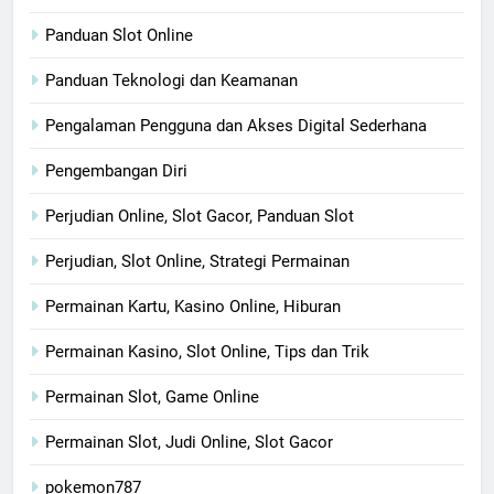
Panduan Slot Online
Panduan Teknologi dan Keamanan
Pengalaman Pengguna dan Akses Digital Sederhana
Pengembangan Diri
Perjudian Online, Slot Gacor, Panduan Slot
Perjudian, Slot Online, Strategi Permainan
Permainan Kartu, Kasino Online, Hiburan
Permainan Kasino, Slot Online, Tips dan Trik
Permainan Slot, Game Online
Permainan Slot, Judi Online, Slot Gacor
pokemon787