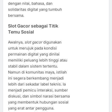
dengan nilai, bahasa, dan
solidaritas digital yang tumbuh
bersama.
Slot Gacor sebagai Titik
Temu Sosial
Awalnya,
slot gacor
digunakan
untuk merujuk pada kondisi
permainan digital yang dinilai
memiliki peluang lebih tinggi atau
stabil dalam sistem tertentu.
Namun di komunitas maya, istilah
ini segera berkembang menjadi
lebih dari sekadar label teknis. Ia
menjadi pemicu interaksi, sumber
diskusi, dan simbol narasi bersama
yang membentuk hubungan sosial
yang erat antar pengguna.