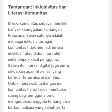
Tantangan: Inklusivitas dan
Literasi Komunitas
Meski komunitas sebaya memiliki
banyak keunggulan, tantangan
tetap ada. Salah satunya adalah
menjaga inklusivitas agar
komunitas tidak menjadi terlalu
eksklusif atau didominasi oleh
sekelompok kecil pengguna.
Selain itu, literasi digital juga perlu
dikuatkan agar informasi yang
beredar tetap akurat dan etis.
Untuk menjawab tantangan ini,
komunitas harus terus membuka
ruang bagi pengguna baru,
mengedukasi anggota tentang cara
berkomunikasi yang sehat, serta