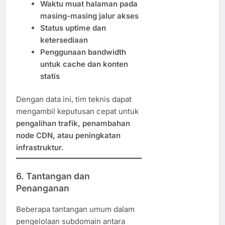
Waktu muat halaman pada
masing-masing jalur akses
Status uptime dan
ketersediaan
Penggunaan bandwidth
untuk cache dan konten
statis
Dengan data ini, tim teknis dapat
mengambil keputusan cepat untuk
pengalihan trafik, penambahan
node CDN, atau peningkatan
infrastruktur.
6. Tantangan dan
Penanganan
Beberapa tantangan umum dalam
pengelolaan subdomain antara