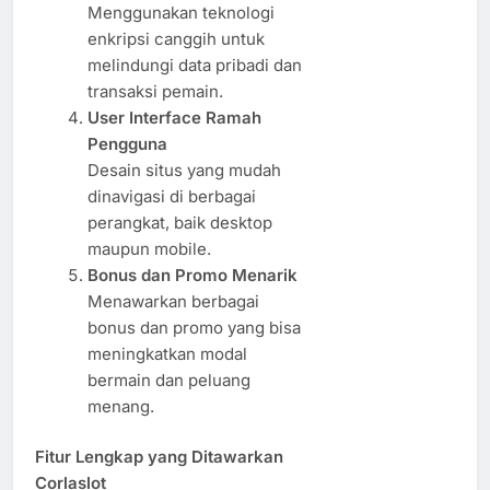
Menggunakan teknologi
enkripsi canggih untuk
melindungi data pribadi dan
transaksi pemain.
User Interface Ramah
Pengguna
Desain situs yang mudah
dinavigasi di berbagai
perangkat, baik desktop
maupun mobile.
Bonus dan Promo Menarik
Menawarkan berbagai
bonus dan promo yang bisa
meningkatkan modal
bermain dan peluang
menang.
Fitur Lengkap yang Ditawarkan
Corlaslot