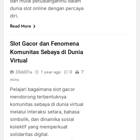
dan mulai petualanganmu dalam
dunia slot online dengan percaya
diri.
Read More
Slot Gacor dan Fenomena
Komunitas Sebaya di Dunia
Virtual
32dd31a
1 year ago
0
7
mins
Pelajari bagaimana slot gacor
mendorong terbentuknya
komunitas sebaya di dunia virtual
melalui interaksi setara, bahasa
simbolik, dan dinamika sosial
kolektif yang memperkuat
solidaritas digital.