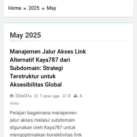
Home
2025
May
May 2025
Manajemen Jalur Akses Link
Alternatif Kaya787 dari
Subdomain: Strategi
Terstruktur untuk
Aksesibilitas Global
32dd31a
1 year ago
0
6
mins
Pelajari bagaimana manajemen
jalur akses melalui subdomain
digunakan oleh Kaya787 untuk
mengoptimalkan konektivitas link