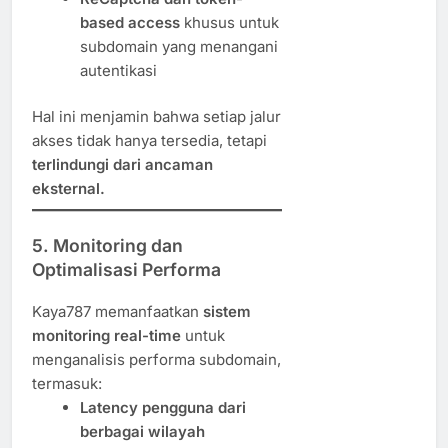
based access
khusus untuk
subdomain yang menangani
autentikasi
Hal ini menjamin bahwa setiap jalur
akses tidak hanya tersedia, tetapi
terlindungi dari ancaman
eksternal.
5. Monitoring dan
Optimalisasi Performa
Kaya787 memanfaatkan
sistem
monitoring real-time
untuk
menganalisis performa subdomain,
termasuk:
Latency pengguna dari
berbagai wilayah