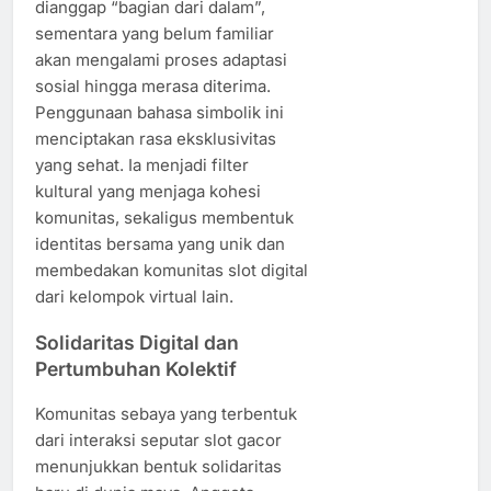
dianggap “bagian dari dalam”,
sementara yang belum familiar
akan mengalami proses adaptasi
sosial hingga merasa diterima.
Penggunaan bahasa simbolik ini
menciptakan rasa eksklusivitas
yang sehat. Ia menjadi filter
kultural yang menjaga kohesi
komunitas, sekaligus membentuk
identitas bersama yang unik dan
membedakan komunitas slot digital
dari kelompok virtual lain.
Solidaritas Digital dan
Pertumbuhan Kolektif
Komunitas sebaya yang terbentuk
dari interaksi seputar slot gacor
menunjukkan bentuk solidaritas