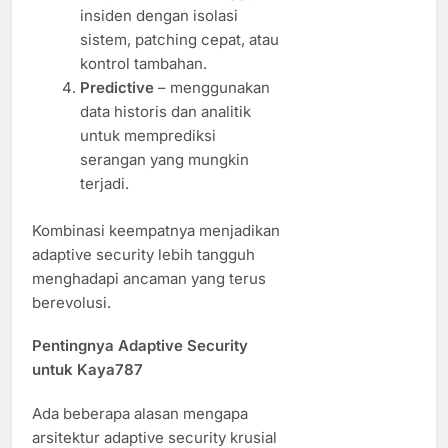
insiden dengan isolasi
sistem, patching cepat, atau
kontrol tambahan.
Predictive
– menggunakan
data historis dan analitik
untuk memprediksi
serangan yang mungkin
terjadi.
Kombinasi keempatnya menjadikan
adaptive security lebih tangguh
menghadapi ancaman yang terus
berevolusi.
Pentingnya Adaptive Security
untuk Kaya787
Ada beberapa alasan mengapa
arsitektur adaptive security krusial