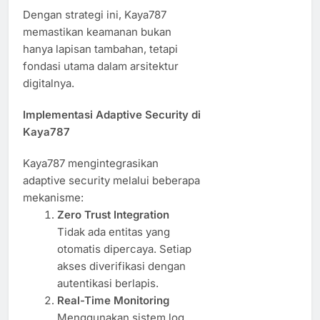
Dengan strategi ini, Kaya787
memastikan keamanan bukan
hanya lapisan tambahan, tetapi
fondasi utama dalam arsitektur
digitalnya.
Implementasi Adaptive Security di
Kaya787
Kaya787 mengintegrasikan
adaptive security melalui beberapa
mekanisme:
Zero Trust Integration
Tidak ada entitas yang
otomatis dipercaya. Setiap
akses diverifikasi dengan
autentikasi berlapis.
Real-Time Monitoring
Menggunakan sistem log