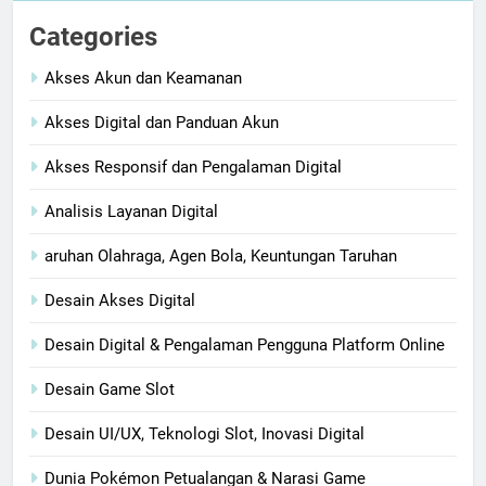
Categories
Akses Akun dan Keamanan
Akses Digital dan Panduan Akun
Akses Responsif dan Pengalaman Digital
Analisis Layanan Digital
aruhan Olahraga, Agen Bola, Keuntungan Taruhan
Desain Akses Digital
Desain Digital & Pengalaman Pengguna Platform Online
Desain Game Slot
Desain UI/UX, Teknologi Slot, Inovasi Digital
Dunia Pokémon Petualangan & Narasi Game