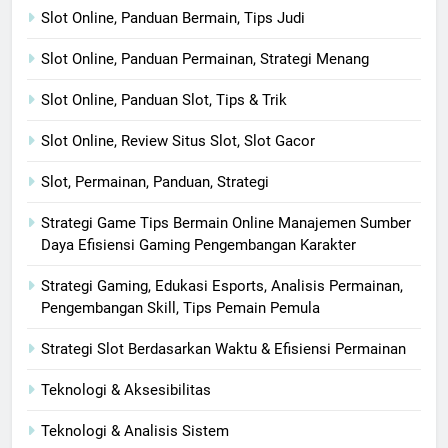
Slot Online, Panduan Bermain, Tips Judi
Slot Online, Panduan Permainan, Strategi Menang
Slot Online, Panduan Slot, Tips & Trik
Slot Online, Review Situs Slot, Slot Gacor
Slot, Permainan, Panduan, Strategi
Strategi Game Tips Bermain Online Manajemen Sumber
Daya Efisiensi Gaming Pengembangan Karakter
Strategi Gaming, Edukasi Esports, Analisis Permainan,
Pengembangan Skill, Tips Pemain Pemula
Strategi Slot Berdasarkan Waktu & Efisiensi Permainan
Teknologi & Aksesibilitas
Teknologi & Analisis Sistem