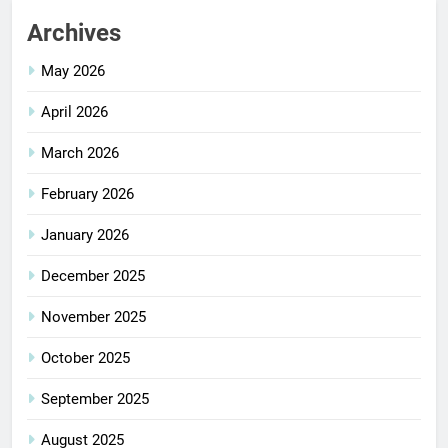
Archives
May 2026
April 2026
March 2026
February 2026
January 2026
December 2025
November 2025
October 2025
September 2025
August 2025