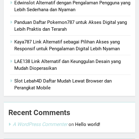
Edwinslot Alternatif dengan Pengalaman Pengguna yang
Lebih Sederhana dan Nyaman
Panduan Daftar Pokemon787 untuk Akses Digital yang
Lebih Praktis dan Terarah
Kaya787 Link Alternatif sebagai Pilihan Akses yang
Responsif untuk Pengalaman Digital Lebih Nyaman
LAE138 Link Alternatif dan Keunggulan Desain yang
Mudah Dioperasikan
Slot Lebah4D Daftar Mudah Lewat Browser dan
Perangkat Mobile
Recent Comments
A WordPress Commenter
on
Hello world!