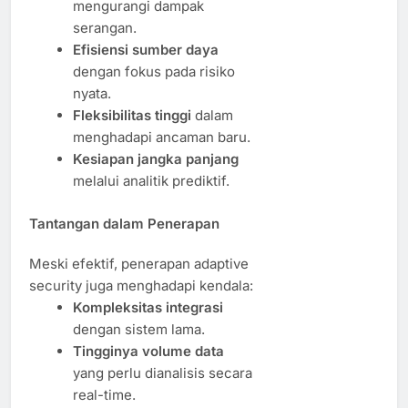
mengurangi dampak
serangan.
Efisiensi sumber daya
dengan fokus pada risiko
nyata.
Fleksibilitas tinggi
dalam
menghadapi ancaman baru.
Kesiapan jangka panjang
melalui analitik prediktif.
Tantangan dalam Penerapan
Meski efektif, penerapan adaptive
security juga menghadapi kendala:
Kompleksitas integrasi
dengan sistem lama.
Tingginya volume data
yang perlu dianalisis secara
real-time.