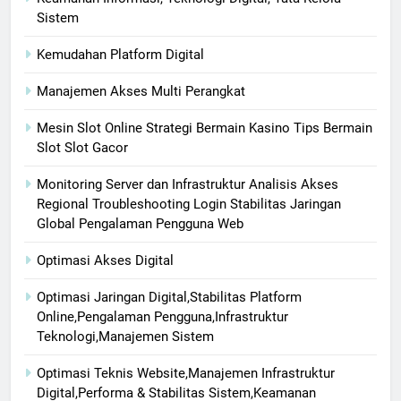
Sistem
Kemudahan Platform Digital
Manajemen Akses Multi Perangkat
Mesin Slot Online Strategi Bermain Kasino Tips Bermain
Slot Slot Gacor
Monitoring Server dan Infrastruktur Analisis Akses
Regional Troubleshooting Login Stabilitas Jaringan
Global Pengalaman Pengguna Web
Optimasi Akses Digital
Optimasi Jaringan Digital,Stabilitas Platform
Online,Pengalaman Pengguna,Infrastruktur
Teknologi,Manajemen Sistem
Optimasi Teknis Website,Manajemen Infrastruktur
Digital,Performa & Stabilitas Sistem,Keamanan