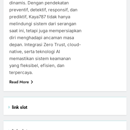
dinamis. Dengan pendekatan
preventif, detektif, responsif, dan
prediktif, Kaya787 tidak hanya
melindungi sistem dari serangan
saat ini, tetapi juga mempersiapkan
diri menghadapi ancaman masa
depan. Integrasi Zero Trust, cloud-
native, serta teknologi AI
memastikan sistem keamanan
yang fleksibel, efisien, dan
terpercaya.
Read More
link slot