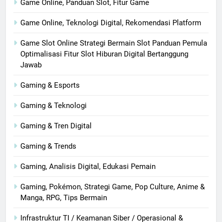
Game Online, Panduan Slot, Fitur Game
Game Online, Teknologi Digital, Rekomendasi Platform
Game Slot Online Strategi Bermain Slot Panduan Pemula
Optimalisasi Fitur Slot Hiburan Digital Bertanggung
Jawab
Gaming & Esports
Gaming & Teknologi
Gaming & Tren Digital
Gaming & Trends
Gaming, Analisis Digital, Edukasi Pemain
Gaming, Pokémon, Strategi Game, Pop Culture, Anime &
Manga, RPG, Tips Bermain
Infrastruktur TI / Keamanan Siber / Operasional &