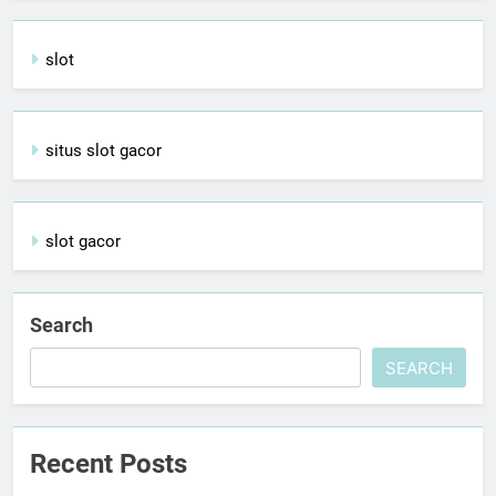
slot
situs slot gacor
slot gacor
Search
SEARCH
Recent Posts