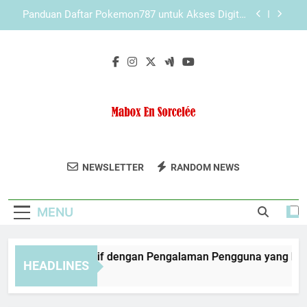
Skip
Kaya787 Link Alternatif sebagai Pilihan Akses
to
yang Responsif untuk Pengalaman Digital Lebih
Nyaman
content
LAE138 Link Alternatif dan Keunggulan Desain
yang Mudah Dioperasikan
Edwinslot Alternatif dengan Pengalaman
Pengguna yang Lebih Sederhana dan Nyaman
Panduan Daftar Pokemon787 untuk Akses Digital
yang Lebih Praktis dan Terarah
Kaya787 Link Alternatif sebagai Pilihan Akses
yang Responsif untuk Pengalaman Digital Lebih
Mabox En
Nyaman
Dapatkan Produk Kecantikan Alami Terbaik
LAE138 Link Alternatif dan Keunggulan Desain
NEWSLETTER
RANDOM NEWS
Sorcelée
yang Mudah Dioperasikan
Di Mabox En Sorcelée.
MENU
winslot Alternatif dengan Pengalaman Pengguna yang Lebih
HEADLINES
Months Ago