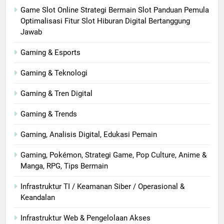
Game Slot Online Strategi Bermain Slot Panduan Pemula
Optimalisasi Fitur Slot Hiburan Digital Bertanggung
Jawab
Gaming & Esports
Gaming & Teknologi
Gaming & Tren Digital
Gaming & Trends
Gaming, Analisis Digital, Edukasi Pemain
Gaming, Pokémon, Strategi Game, Pop Culture, Anime &
Manga, RPG, Tips Bermain
Infrastruktur TI / Keamanan Siber / Operasional &
Keandalan
Infrastruktur Web & Pengelolaan Akses