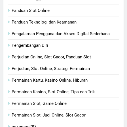
Panduan Slot Online
Panduan Teknologi dan Keamanan
Pengalaman Pengguna dan Akses Digital Sederhana
Pengembangan Diri
Perjudian Online, Slot Gacor, Panduan Slot
Perjudian, Slot Online, Strategi Permainan
Permainan Kartu, Kasino Online, Hiburan
Permainan Kasino, Slot Online, Tips dan Trik
Permainan Slot, Game Online
Permainan Slot, Judi Online, Slot Gacor
pokemon787