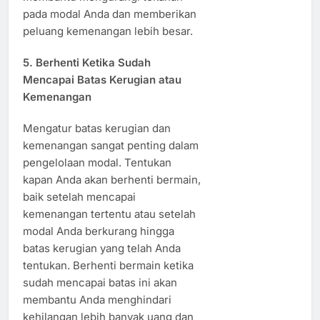
pada modal Anda dan memberikan
peluang kemenangan lebih besar.
5.
Berhenti Ketika Sudah
Mencapai Batas Kerugian atau
Kemenangan
Mengatur batas kerugian dan
kemenangan sangat penting dalam
pengelolaan modal. Tentukan
kapan Anda akan berhenti bermain,
baik setelah mencapai
kemenangan tertentu atau setelah
modal Anda berkurang hingga
batas kerugian yang telah Anda
tentukan. Berhenti bermain ketika
sudah mencapai batas ini akan
membantu Anda menghindari
kehilangan lebih banyak uang dan