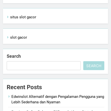
situs slot gacor
slot gacor
Search
SEARCH
Recent Posts
Edwinslot Alternatif dengan Pengalaman Pengguna yang
Lebih Sederhana dan Nyaman