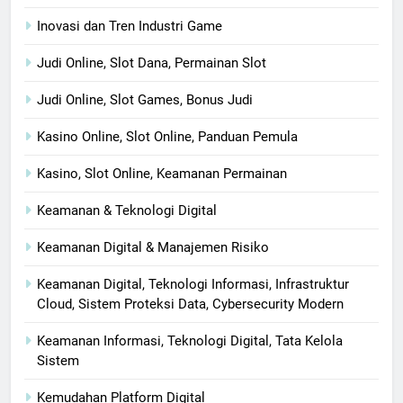
Inovasi dan Tren Industri Game
Judi Online, Slot Dana, Permainan Slot
Judi Online, Slot Games, Bonus Judi
Kasino Online, Slot Online, Panduan Pemula
Kasino, Slot Online, Keamanan Permainan
Keamanan & Teknologi Digital
Keamanan Digital & Manajemen Risiko
Keamanan Digital, Teknologi Informasi, Infrastruktur
Cloud, Sistem Proteksi Data, Cybersecurity Modern
Keamanan Informasi, Teknologi Digital, Tata Kelola
Sistem
Kemudahan Platform Digital