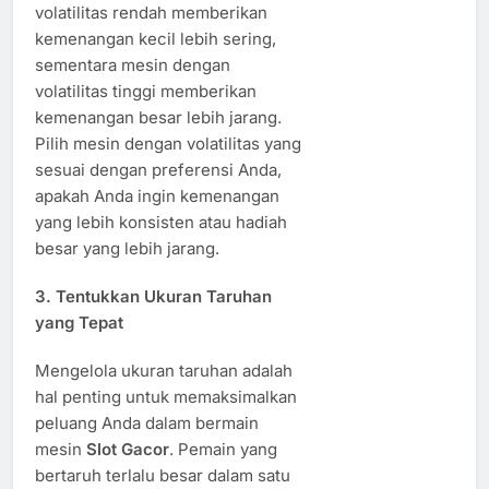
volatilitas rendah memberikan
kemenangan kecil lebih sering,
sementara mesin dengan
volatilitas tinggi memberikan
kemenangan besar lebih jarang.
Pilih mesin dengan volatilitas yang
sesuai dengan preferensi Anda,
apakah Anda ingin kemenangan
yang lebih konsisten atau hadiah
besar yang lebih jarang.
3.
Tentukkan Ukuran Taruhan
yang Tepat
Mengelola ukuran taruhan adalah
hal penting untuk memaksimalkan
peluang Anda dalam bermain
mesin
Slot Gacor
. Pemain yang
bertaruh terlalu besar dalam satu