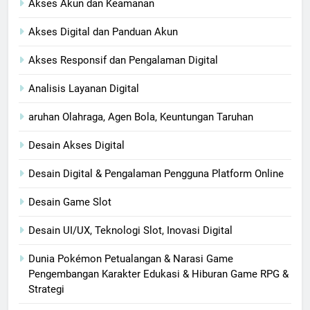
Akses Akun dan Keamanan
Akses Digital dan Panduan Akun
Akses Responsif dan Pengalaman Digital
Analisis Layanan Digital
aruhan Olahraga, Agen Bola, Keuntungan Taruhan
Desain Akses Digital
Desain Digital & Pengalaman Pengguna Platform Online
Desain Game Slot
Desain UI/UX, Teknologi Slot, Inovasi Digital
Dunia Pokémon Petualangan & Narasi Game
Pengembangan Karakter Edukasi & Hiburan Game RPG &
Strategi