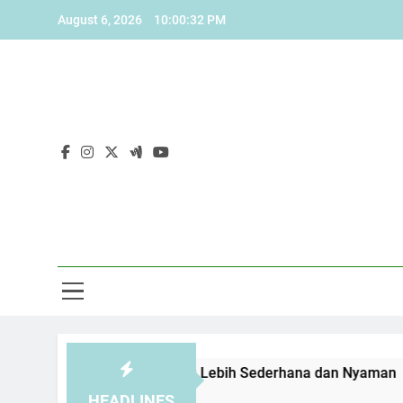
Skip
August 6, 2026
10:00:33 PM
to
content
Mab
Dapatkan 
man Pengguna yang Lebih Sederhana dan Nyaman
Pandua
3 Month
HEADLINES