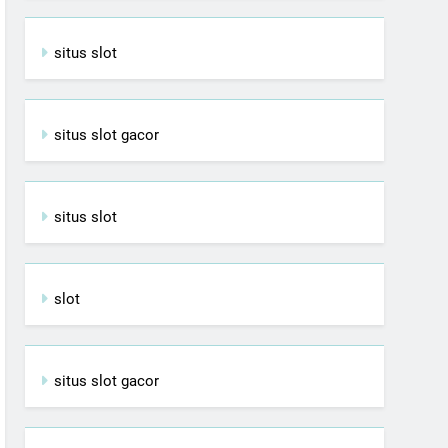
situs slot
situs slot gacor
situs slot
slot
situs slot gacor