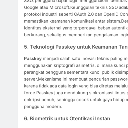
SSO, pengguna dapat login menggunakan identitas p
Google atau Microsoft.Keunggulan teknis SSO adal
protokol industri seperti OAuth 2.0 dan OpenID Co
memastikan keamanan komunikasi antar sistem.D
identitas eksternal yang terpercaya, beban autentika
berkurang, sekaligus memberikan pengalaman login 
5. Teknologi Passkey untuk Keamanan Ta
Passkey
menjadi salah satu inovasi teknis paling 
menggunakan kriptografi asimetris, di mana kunci p
perangkat pengguna sementara kunci publik disimp
server.Mekanisme ini membuat pencurian password 
karena tidak ada data login yang bisa diretas melalu
force.Passkey juga mendukung sinkronisasi lintas
enkripsi penuh, sehingga cocok untuk gaya hidup 
pengguna modern.
6. Biometrik untuk Otentikasi Instan