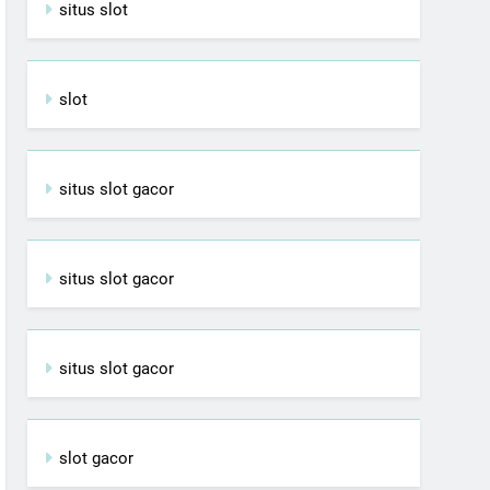
situs slot
slot
situs slot gacor
situs slot gacor
situs slot gacor
slot gacor