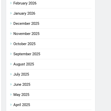
February 2026
January 2026
December 2025
November 2025
October 2025
September 2025
August 2025
July 2025
June 2025
May 2025
April 2025