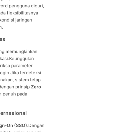
word pengguna dicuri,
a fleksibilitasnya
ondisi jaringan
h.
ces
ang memungkinkan
fikasi.Keunggulan
eriksa parameter
login.Jika terdeteksi
nakan, sistem tetap
 dengan prinsip
Zero
n penuh pada
ternasional
ign-On (SSO)
.Dengan