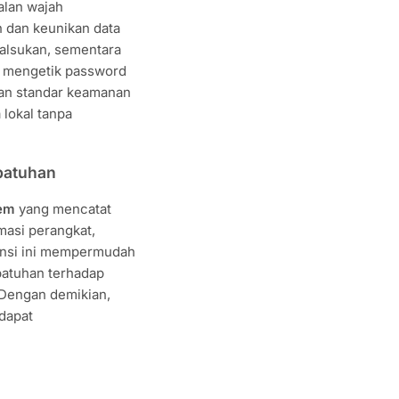
nalan wajah
 dan keunikan data
ipalsukan, sementara
n mengetik password
an standar keamanan
 lokal tanpa
epatuhan
tem
yang mencatat
rmasi perangkat,
ransi ini mempermudah
patuhan terhadap
.Dengan demikian,
 dapat