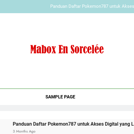
Panduan Daftar Pokemon787 untuk Akses D
Kaya787 Link Alternatif sebagai Pilihan Akses yang Responsif 
LAE138 Link Alternatif dan Keung
Edwinslot Alternatif dengan Pengalaman Peng
Panduan Daftar Pokemon787 untuk Akses D
Kaya787 Link Alternatif sebagai Pilihan Akses yang Responsif 
ox En Sorcelée
Produk Kecantikan Alami Terbaik Di Mabox En Sorcelée.
LAE138 Link Alternatif dan Keung
SAMPLE PAGE
n Daftar Pokemon787 untuk Akses Digital yang Lebih Praktis
s Ago