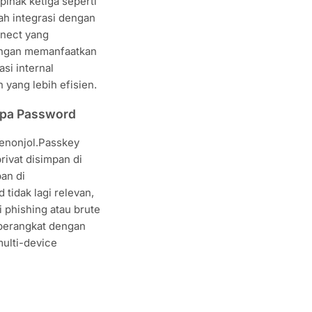
ihak ketiga seperti
ah integrasi dengan
nnect yang
engan memanfaatkan
si internal
yang lebih efisien.
npa Password
menonjol.Passkey
rivat disimpan di
an di
tidak lagi relevan,
i phishing atau brute
 perangkat dengan
multi-device