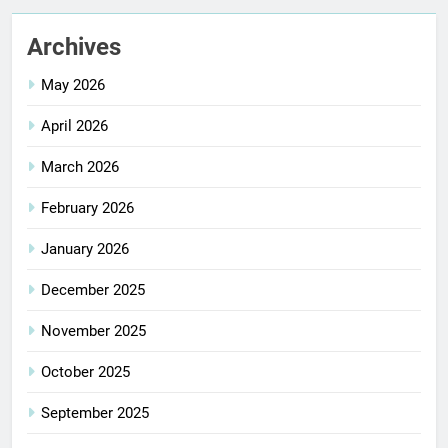
Archives
May 2026
April 2026
March 2026
February 2026
January 2026
December 2025
November 2025
October 2025
September 2025