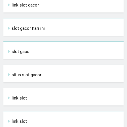
link slot gacor
slot gacor hari ini
slot gacor
situs slot gacor
link slot
link slot