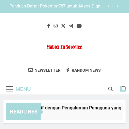
Skip
Kaya787 Link Alternatif sebagai Pilihan Akses
to
yang Responsif untuk Pengalaman Digital Lebih
Nyaman
content
LAE138 Link Alternatif dan Keunggulan Desain
yang Mudah Dioperasikan
Edwinslot Alternatif dengan Pengalaman
Pengguna yang Lebih Sederhana dan Nyaman
Panduan Daftar Pokemon787 untuk Akses Digital
yang Lebih Praktis dan Terarah
Kaya787 Link Alternatif sebagai Pilihan Akses
yang Responsif untuk Pengalaman Digital Lebih
Mabox En
Nyaman
Dapatkan Produk Kecantikan Alami Terbaik
LAE138 Link Alternatif dan Keunggulan Desain
NEWSLETTER
RANDOM NEWS
Sorcelée
yang Mudah Dioperasikan
Di Mabox En Sorcelée.
MENU
winslot Alternatif dengan Pengalaman Pengguna yang Lebih
HEADLINES
Months Ago