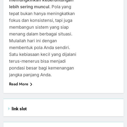
lebih sering muncul
. Pola yang
tepat bukan hanya meningkatkan
fokus dan konsistensi, tapi juga
membangun sistem yang siap
menang dalam berbagai situasi.
Mulailah hari ini dengan
membentuk pola Anda sendiri.
Satu kebiasaan kecil yang dijalani
terus-menerus bisa menjadi
pondasi besar bagi kemenangan
jangka panjang Anda.
Read More
link slot