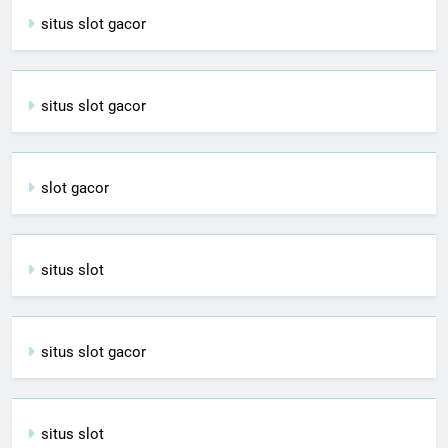
situs slot gacor
situs slot gacor
slot gacor
situs slot
situs slot gacor
situs slot