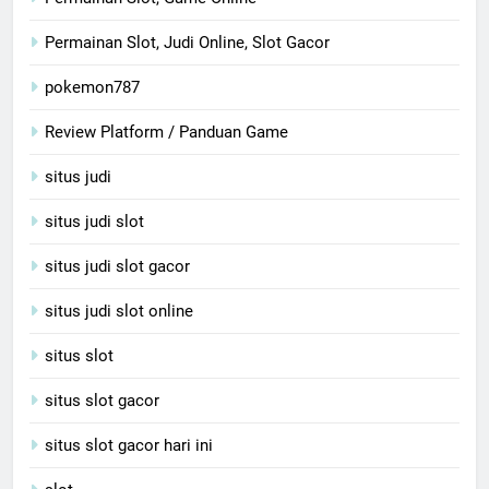
Permainan Slot, Judi Online, Slot Gacor
pokemon787
Review Platform / Panduan Game
situs judi
situs judi slot
situs judi slot gacor
situs judi slot online
situs slot
situs slot gacor
situs slot gacor hari ini