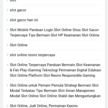
slot
slot gacor
slot gacor hari ini
Slot Mobile Panduan Login Slot Online Situs Slot Gacor
Terpercaya Tips Bermain Slot HP Keamanan Slot Online
Slot Online
slot online resmi terpercaya
Slot Online Terpercaya Panduan Bermain Slot Keamanan
& Fair Play iGaming Teknologi Permainan Digital Edukasi
Slot Online Platform Slot Resmi Responsible Gaming
Slot Online untuk Pemain Pemula Strategi Bermain Slot
Modal Terbatas Tips Bermain Slot Aman Manajemen
Modal Slot Online Slot Online Stabil dan Menguntungkan
Slot Online, Judi Online, Permainan Kasino