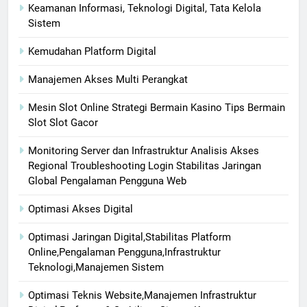
Keamanan Informasi, Teknologi Digital, Tata Kelola
Sistem
Kemudahan Platform Digital
Manajemen Akses Multi Perangkat
Mesin Slot Online Strategi Bermain Kasino Tips Bermain
Slot Slot Gacor
Monitoring Server dan Infrastruktur Analisis Akses
Regional Troubleshooting Login Stabilitas Jaringan
Global Pengalaman Pengguna Web
Optimasi Akses Digital
Optimasi Jaringan Digital,Stabilitas Platform
Online,Pengalaman Pengguna,Infrastruktur
Teknologi,Manajemen Sistem
Optimasi Teknis Website,Manajemen Infrastruktur