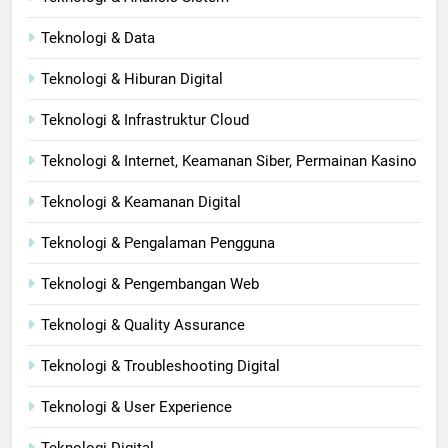
Teknologi & Data
Teknologi & Hiburan Digital
Teknologi & Infrastruktur Cloud
Teknologi & Internet, Keamanan Siber, Permainan Kasino
Teknologi & Keamanan Digital
Teknologi & Pengalaman Pengguna
Teknologi & Pengembangan Web
Teknologi & Quality Assurance
Teknologi & Troubleshooting Digital
Teknologi & User Experience