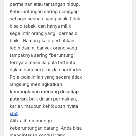
permainan atau tantangan hidup.
Keberuntungan sering dianggap
sebagai sesuatu yang acak, tidak
bisa ditebak, dan hanya milik
segelintir orang yang “bernasib
baik.” Namun jika diperhatikan
lebih dalam, banyak orang yang
tampaknya sering “beruntung”
ternyata memiliki pola tertentu
dalam cara berpikir dan bertindak.
Pola-pola inilah yang secara tidak
langsung
meningkatkan
kemungkinan menang di setiap
putaran
, baik dalam permainan,
karier, maupun kehidupan nyata
slot
.
Alih-alih menunggu
keberuntungan datang, Anda bisa
menciptakan kondisi yang