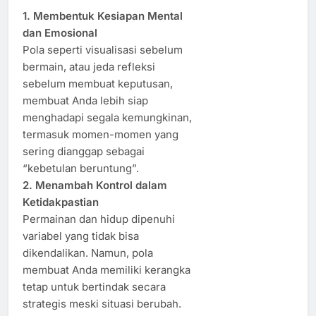
1. Membentuk Kesiapan Mental
dan Emosional
Pola seperti visualisasi sebelum
bermain, atau jeda refleksi
sebelum membuat keputusan,
membuat Anda lebih siap
menghadapi segala kemungkinan,
termasuk momen-momen yang
sering dianggap sebagai
“kebetulan beruntung”.
2. Menambah Kontrol dalam
Ketidakpastian
Permainan dan hidup dipenuhi
variabel yang tidak bisa
dikendalikan. Namun, pola
membuat Anda memiliki kerangka
tetap untuk bertindak secara
strategis meski situasi berubah.