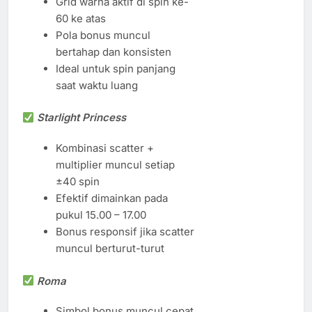
Grid warna aktif di spin ke-
60 ke atas
Pola bonus muncul
bertahap dan konsisten
Ideal untuk spin panjang
saat waktu luang
Starlight Princess
Kombinasi scatter +
multiplier muncul setiap
±40 spin
Efektif dimainkan pada
pukul 15.00 – 17.00
Bonus responsif jika scatter
muncul berturut-turut
Roma
Simbol bonus muncul cepat