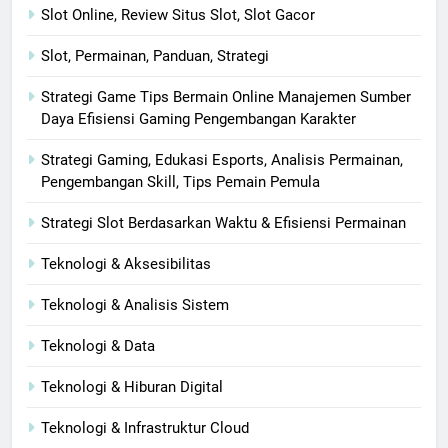
Slot Online, Review Situs Slot, Slot Gacor
Slot, Permainan, Panduan, Strategi
Strategi Game Tips Bermain Online Manajemen Sumber
Daya Efisiensi Gaming Pengembangan Karakter
Strategi Gaming, Edukasi Esports, Analisis Permainan,
Pengembangan Skill, Tips Pemain Pemula
Strategi Slot Berdasarkan Waktu & Efisiensi Permainan
Teknologi & Aksesibilitas
Teknologi & Analisis Sistem
Teknologi & Data
Teknologi & Hiburan Digital
Teknologi & Infrastruktur Cloud