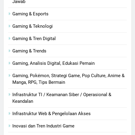
Jawab
Gaming & Esports
Gaming & Teknologi
Gaming & Tren Digital
Gaming & Trends
Gaming, Analisis Digital, Edukasi Pemain
Gaming, Pokémon, Strategi Game, Pop Culture, Anime &
Manga, RPG, Tips Bermain
Infrastruktur TI / Keamanan Siber / Operasional &
Keandalan
Infrastruktur Web & Pengelolaan Akses
Inovasi dan Tren Industri Game