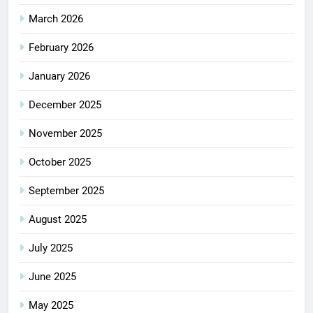
March 2026
February 2026
January 2026
December 2025
November 2025
October 2025
September 2025
August 2025
July 2025
June 2025
May 2025