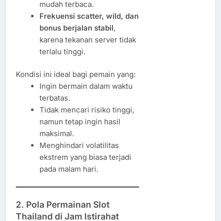
mudah terbaca.
Frekuensi scatter, wild, dan
bonus berjalan stabil
,
karena tekanan server tidak
terlalu tinggi.
Kondisi ini ideal bagi pemain yang:
Ingin bermain dalam waktu
terbatas.
Tidak mencari risiko tinggi,
namun tetap ingin hasil
maksimal.
Menghindari volatilitas
ekstrem yang biasa terjadi
pada malam hari.
2. Pola Permainan Slot
Thailand di Jam Istirahat