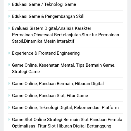
Edukasi Game / Teknologi Game
Edukasi Game & Pengembangan Skill
Evaluasi Sistem Digital,Analisis Karakter
Permainan,Observasi Berkelanjutan,Struktur Permainan
Stabil,Dinamika Mesin Interaktif
Experience & Frontend Engineering
Game Online, Kesehatan Mental, Tips Bermain Game,
Strategi Game
Game Online, Panduan Bermain, Hiburan Digital
Game Online, Panduan Slot, Fitur Game
Game Online, Teknologi Digital, Rekomendasi Platform
Game Slot Online Strategi Bermain Slot Panduan Pemula
Optimalisasi Fitur Slot Hiburan Digital Bertanggung