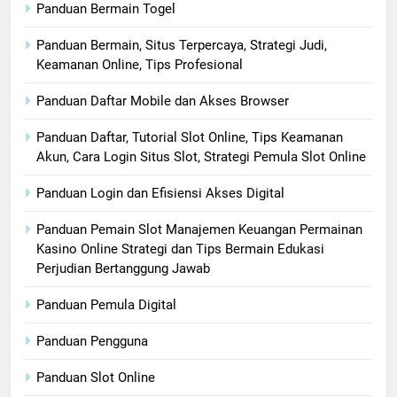
Panduan Bermain Togel
Panduan Bermain, Situs Terpercaya, Strategi Judi,
Keamanan Online, Tips Profesional
Panduan Daftar Mobile dan Akses Browser
Panduan Daftar, Tutorial Slot Online, Tips Keamanan
Akun, Cara Login Situs Slot, Strategi Pemula Slot Online
Panduan Login dan Efisiensi Akses Digital
Panduan Pemain Slot Manajemen Keuangan Permainan
Kasino Online Strategi dan Tips Bermain Edukasi
Perjudian Bertanggung Jawab
Panduan Pemula Digital
Panduan Pengguna
Panduan Slot Online