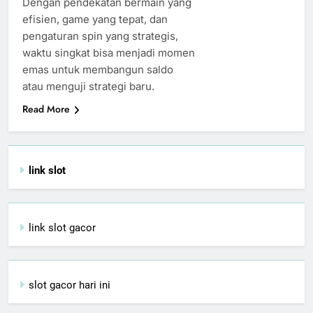
Dengan pendekatan bermain yang
efisien, game yang tepat, dan
pengaturan spin yang strategis,
waktu singkat bisa menjadi momen
emas untuk membangun saldo
atau menguji strategi baru.
Read More
link slot
link slot gacor
slot gacor hari ini