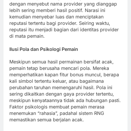
dengan menyebut nama provider yang dianggap
lebih sering memberi hasil positif. Narasi ini
kemudian menyebar luas dan menciptakan
reputasi tertentu bagi provider. Seiring waktu,
reputasi itu menjadi bagian dari identitas provider
di mata pemain.
Ilusi Pola dan Psikologi Pemain
Meskipun semua hasil permainan bersifat acak,
pemain tetap berusaha mencari pola. Mereka
memperhatikan kapan fitur bonus muncul, berapa
kali simbol tertentu keluar, atau bagaimana
perubahan taruhan memengaruhi hasil. Pola ini
sering dikaitkan dengan gaya provider tertentu,
meskipun kenyataannya tidak ada hubungan pasti.
Faktor psikologis membuat pemain merasa
menemukan “rahasia”, padahal sistem RNG
memastikan semua berjalan acak.