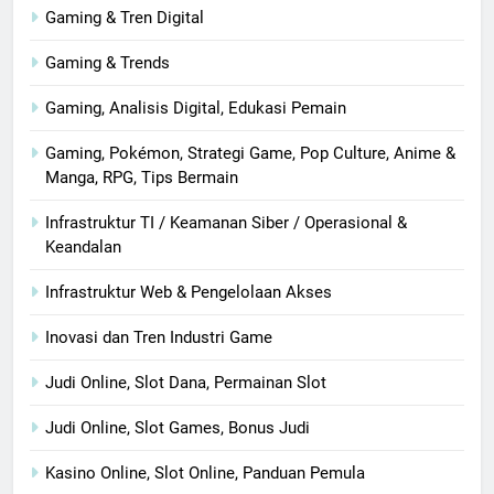
Gaming & Tren Digital
Gaming & Trends
Gaming, Analisis Digital, Edukasi Pemain
Gaming, Pokémon, Strategi Game, Pop Culture, Anime &
Manga, RPG, Tips Bermain
Infrastruktur TI / Keamanan Siber / Operasional &
Keandalan
Infrastruktur Web & Pengelolaan Akses
Inovasi dan Tren Industri Game
Judi Online, Slot Dana, Permainan Slot
Judi Online, Slot Games, Bonus Judi
Kasino Online, Slot Online, Panduan Pemula