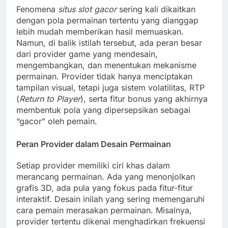
Fenomena
situs slot gacor
sering kali dikaitkan
dengan pola permainan tertentu yang dianggap
lebih mudah memberikan hasil memuaskan.
Namun, di balik istilah tersebut, ada peran besar
dari provider game yang mendesain,
mengembangkan, dan menentukan mekanisme
permainan. Provider tidak hanya menciptakan
tampilan visual, tetapi juga sistem volatilitas, RTP
(
Return to Player
), serta fitur bonus yang akhirnya
membentuk pola yang dipersepsikan sebagai
“gacor” oleh pemain.
Peran Provider dalam Desain Permainan
Setiap provider memiliki ciri khas dalam
merancang permainan. Ada yang menonjolkan
grafis 3D, ada pula yang fokus pada fitur-fitur
interaktif. Desain inilah yang sering memengaruhi
cara pemain merasakan permainan. Misalnya,
provider tertentu dikenal menghadirkan frekuensi