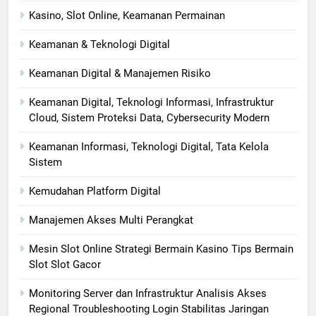
Kasino, Slot Online, Keamanan Permainan
Keamanan & Teknologi Digital
Keamanan Digital & Manajemen Risiko
Keamanan Digital, Teknologi Informasi, Infrastruktur
Cloud, Sistem Proteksi Data, Cybersecurity Modern
Keamanan Informasi, Teknologi Digital, Tata Kelola
Sistem
Kemudahan Platform Digital
Manajemen Akses Multi Perangkat
Mesin Slot Online Strategi Bermain Kasino Tips Bermain
Slot Slot Gacor
Monitoring Server dan Infrastruktur Analisis Akses
Regional Troubleshooting Login Stabilitas Jaringan