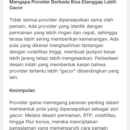
Mengapa Provider Berbeda Bisa Dianggap Lebih
Gacor
Tidak semua provider dipersepsikan sama oleh
pemain. Ada provider yang identik dengan
permainan yang lebih ringan dan cepat, sehingga
terasa lebih sering memberikan kemenangan. Ada
pula yang dikenal menghadirkan tantangan
dengan volatilitas tinggi, membuat jackpot besar
lebih jarang tetapi lebih mengesankan. Perbedaan
desain inilah yang membentuk kesan bahwa
provider tertentu lebih “gacor” dibandingkan yang
lain.
Kesimpulan
Provider game memegang peranan penting dalam
membentuk pola yang dipersepsikan sebagai
slot
gacor
. Melalui desain permainan, RTP, volatilitas,
hingga fitur bonus, mereka menciptakan
pengalaman yang memengaruhi cara pemain