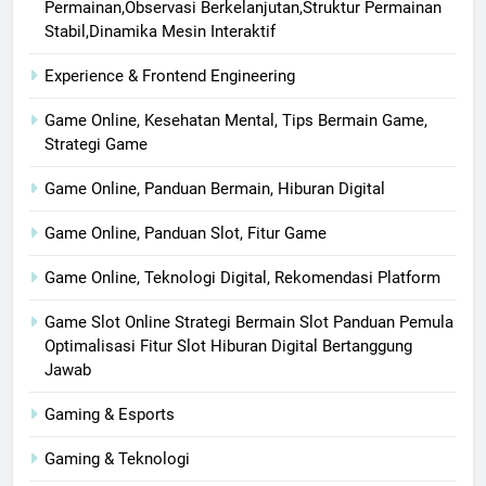
Permainan,Observasi Berkelanjutan,Struktur Permainan
Stabil,Dinamika Mesin Interaktif
Experience & Frontend Engineering
Game Online, Kesehatan Mental, Tips Bermain Game,
Strategi Game
Game Online, Panduan Bermain, Hiburan Digital
Game Online, Panduan Slot, Fitur Game
Game Online, Teknologi Digital, Rekomendasi Platform
Game Slot Online Strategi Bermain Slot Panduan Pemula
Optimalisasi Fitur Slot Hiburan Digital Bertanggung
Jawab
Gaming & Esports
Gaming & Teknologi