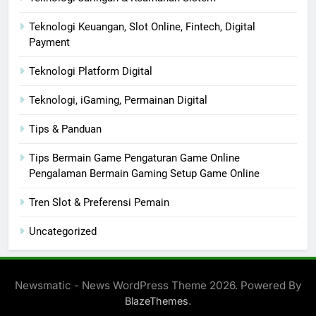
Teknologi Keuangan, Slot Online, Fintech, Digital
Payment
Teknologi Platform Digital
Teknologi, iGaming, Permainan Digital
Tips & Panduan
Tips Bermain Game Pengaturan Game Online
Pengalaman Bermain Gaming Setup Game Online
Tren Slot & Preferensi Pemain
Uncategorized
Newsmatic - News WordPress Theme 2026. Powered By
.
BlazeThemes