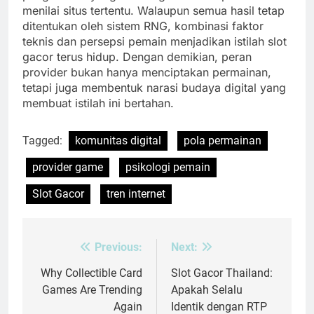
menilai situs tertentu. Walaupun semua hasil tetap
ditentukan oleh sistem RNG, kombinasi faktor
teknis dan persepsi pemain menjadikan istilah slot
gacor terus hidup. Dengan demikian, peran
provider bukan hanya menciptakan permainan,
tetapi juga membentuk narasi budaya digital yang
membuat istilah ini bertahan.
Tagged:
komunitas digital
pola permainan
provider game
psikologi pemain
Slot Gacor
tren internet
Previous:
Next:
Post
navigation
Why Collectible Card
Slot Gacor Thailand:
Games Are Trending
Apakah Selalu
Again
Identik dengan RTP