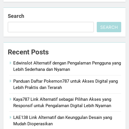
Search
SEARCH
Recent Posts
Edwinslot Alternatif dengan Pengalaman Pengguna yang
Lebih Sederhana dan Nyaman
Panduan Daftar Pokemon787 untuk Akses Digital yang
Lebih Praktis dan Terarah
Kaya787 Link Alternatif sebagai Pilihan Akses yang
Responsif untuk Pengalaman Digital Lebih Nyaman
LAE138 Link Alternatif dan Keunggulan Desain yang
Mudah Dioperasikan